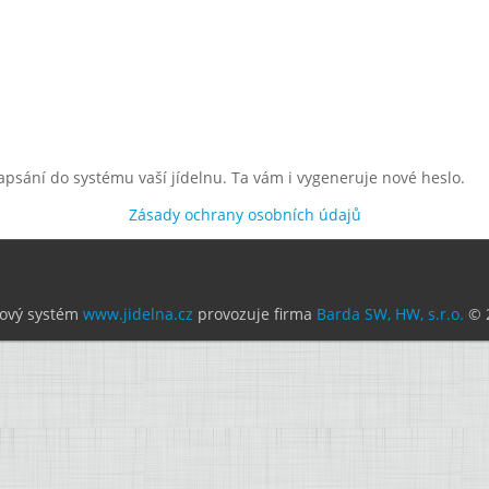
apsání do systému vaší jídelnu. Ta vám i vygeneruje nové heslo.
Zásady ochrany osobních údajů
ový systém
www.jidelna.cz
provozuje firma
Barda SW, HW, s.r.o.
© 2