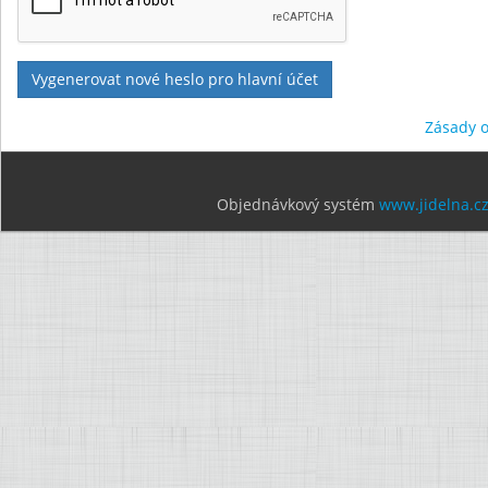
Zásady 
Objednávkový systém
www.jidelna.c