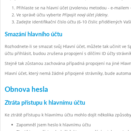
Přihlaste se na hlavní účet (zvolenou metodou - e-mailem 
Ve správě účtu vyberte
Připojit nový účet jídelny
.
Zadejte identifikační číslo účtu (6-10 číslic přidělených Vaš
Smazání hlavního účtu
Rozhodnete-li se smazat svůj Hlavní účet, můžete tak učinit ve 
účtu přihlásit, budou zrušena propojení s dílčími ID účty strávn
Stejně tak zůstanou zachována případná propojení na jiné Hlavn
Hlavní účet, který nemá žádné připojené strávníky, bude automa
Obnova hesla
Ztráta přístupu k hlavnímu účtu
Ke ztrátě přístupu k hlavnímu účtu mohlo dojít několika způsoby
Zapomněl jsem heslo k hlavnímu účtu