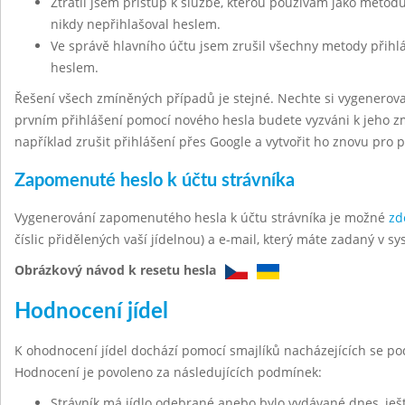
Ztratil jsem přístup k službě, kterou používám jako metodu
nikdy nepřihlašoval heslem.
Ve správě hlavního účtu jsem zrušil všechny metody přihl
heslem.
Řešení všech zmíněných případů je stejné. Nechte si vygenerov
prvním přihlášení pomocí nového hesla budete vyzváni k jeho z
například zrušit přihlášení přes Google a vytvořit ho znovu pro 
Zapomenuté heslo k účtu strávníka
Vygenerování zapomenutého hesla k účtu strávníka je možné
zd
číslic přidělených vaší jídelnou) a e-mail, který máte zadaný v sy
Obrázkový návod k resetu hesla
Hodnocení jídel
K ohodnocení jídel dochází pomocí smajlíků nacházejících se po
Hodnocení je povoleno za následujících podmínek:
Strávník má jídlo odebrané anebo bylo vydávané dnes, ješt