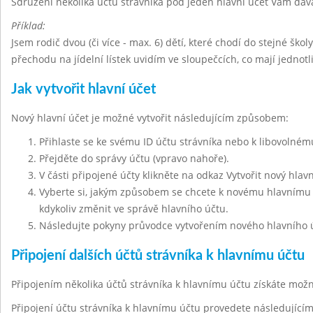
Sdružení několika účtů strávníka pod jeden hlavní účet Vám dáv
Příklad:
Jsem rodič dvou (či více - max. 6) dětí, které chodí do stejné škol
přechodu na jídelní lístek uvidím ve sloupečcích, co mají jednot
Jak vytvořit hlavní účet
Nový hlavní účet je možné vytvořit následujícím způsobem:
Přihlaste se ke svému ID účtu strávníka nebo k libovolnému
Přejděte do správy účtu (vpravo nahoře).
V části připojené účty klikněte na odkaz Vytvořit nový hlavn
Vyberte si, jakým způsobem se chcete k novému hlavnímu ú
kdykoliv změnit ve správě hlavního účtu.
Následujte pokyny průvodce vytvořením nového hlavního 
Připojení dalších účtů strávníka k hlavnímu účtu
Připojením několika účtů strávníka k hlavnímu účtu získáte mo
Připojení účtu strávníka k hlavnímu účtu provedete následujíc