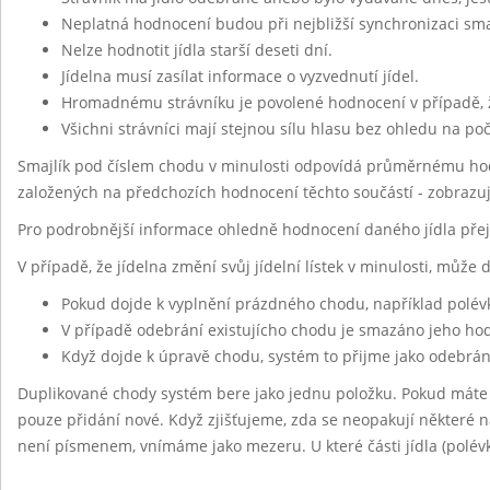
Neplatná hodnocení budou při nejbližší synchronizaci sm
Nelze hodnotit jídla starší deseti dní.
Jídelna musí zasílat informace o vyzvednutí jídel.
Hromadnému strávníku je povolené hodnocení v případě, 
Všichni strávníci mají stejnou sílu hlasu bez ohledu na po
Smajlík pod číslem chodu v minulosti odpovídá průměrnému hod
založených na předchozích hodnocení těchto součástí - zobrazu
Pro podrobnější informace ohledně hodnocení daného jídla pře
V případě, že jídelna změní svůj jídelní lístek v minulosti, může
Pokud dojde k vyplnění prázdného chodu, například polév
V případě odebrání existujícho chodu je smazáno jeho h
Když dojde k úpravě chodu, systém to přijme jako odebrán
Duplikované chody systém bere jako jednu položku. Pokud máte
pouze přidání nové. Když zjišťujeme, zda se neopakují některé ná
není písmenem, vnímáme jako mezeru. U které části jídla (polévk