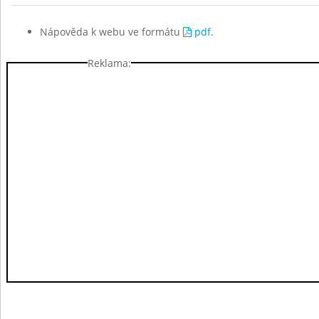
Nápověda k webu ve formátu
pdf
.
Reklama: