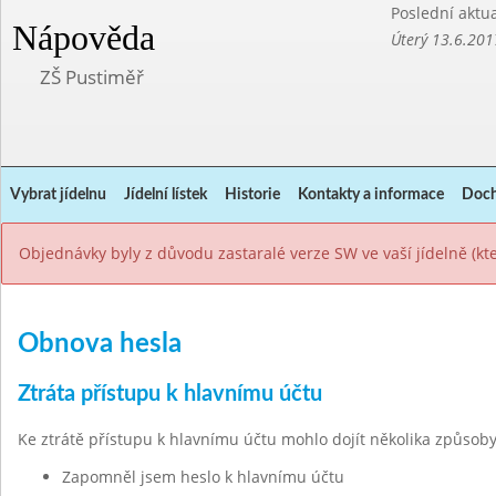
Poslední aktua
Nápověda
Úterý 13.6.201
ZŠ Pustiměř
Vybrat jídelnu
Jídelní lístek
Historie
Kontakty a informace
Doch
Objednávky byly z důvodu zastaralé verze SW ve vaší jídelně (k
Obnova hesla
Ztráta přístupu k hlavnímu účtu
Ke ztrátě přístupu k hlavnímu účtu mohlo dojít několika způsoby
Zapomněl jsem heslo k hlavnímu účtu