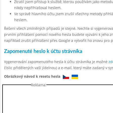
Ztratil jsem přístup k službě, kterou používám jako metodu
nikdy nepřihlašoval heslem.
Ve správě hlavního účtu jsem zrušil všechny metody přihl
heslem.
Řešení všech zmíněných případů je stejné. Nechte si vygenerov
prvním přihlášení pomocí nového hesla budete vyzváni k jeho z
například zrušit přihlášení přes Google a vytvořit ho znovu pro 
Zapomenuté heslo k účtu strávníka
Vygenerování zapomenutého hesla k účtu strávníka je možné
zd
číslic přidělených vaší jídelnou) a e-mail, který máte zadaný v sy
Obrázkový návod k resetu hesla
Reklama: