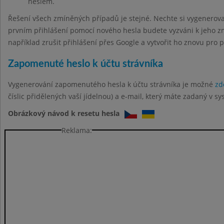
heslem.
Řešení všech zmíněných případů je stejné. Nechte si vygenerov
prvním přihlášení pomocí nového hesla budete vyzváni k jeho z
například zrušit přihlášení přes Google a vytvořit ho znovu pro 
Zapomenuté heslo k účtu strávníka
Vygenerování zapomenutého hesla k účtu strávníka je možné
zd
číslic přidělených vaší jídelnou) a e-mail, který máte zadaný v sy
Obrázkový návod k resetu hesla
Reklama: