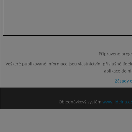
Připraveno progr
Veškeré publikované informace jsou vlastnictvím příslušné jídel
aplikace do n
Zásady 
Objednávkový systém
www.jidelna.c