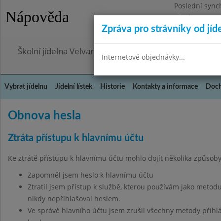
Poslední sync
Nápověda
Pátek 17.7.20
Zpráva pro strávníky od jíd
Omezení obje
Školní jídelna Velvary, okres Kladno
Internetové objednávky...
Vybrat jídelnu
Jídelní lístek
Historie
Kontakty a informace
Doch
Obnova hesla
Ztráta přístupu k hlavnímu účtu
Ke ztrátě přístupu k hlavnímu účtu mohlo dojít několika způsoby
Zapomněl jsem heslo k hlavnímu účtu
Ztratil jsem přístup k službě, kterou používám jako metodu
nikdy nepřihlašoval heslem.
Ve správě hlavního účtu jsem zrušil všechny metody přihl