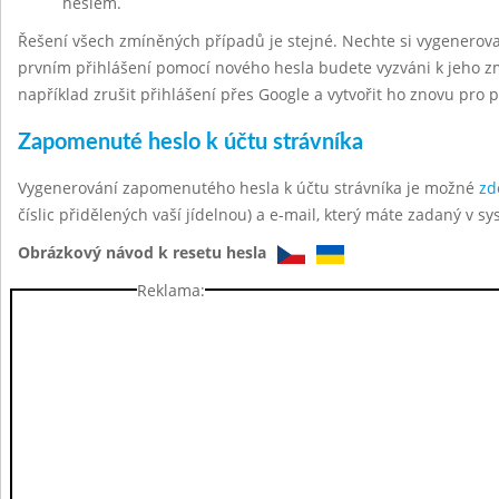
heslem.
Řešení všech zmíněných případů je stejné. Nechte si vygenerov
prvním přihlášení pomocí nového hesla budete vyzváni k jeho z
například zrušit přihlášení přes Google a vytvořit ho znovu pro 
Zapomenuté heslo k účtu strávníka
Vygenerování zapomenutého hesla k účtu strávníka je možné
zd
číslic přidělených vaší jídelnou) a e-mail, který máte zadaný v sy
Obrázkový návod k resetu hesla
Reklama: