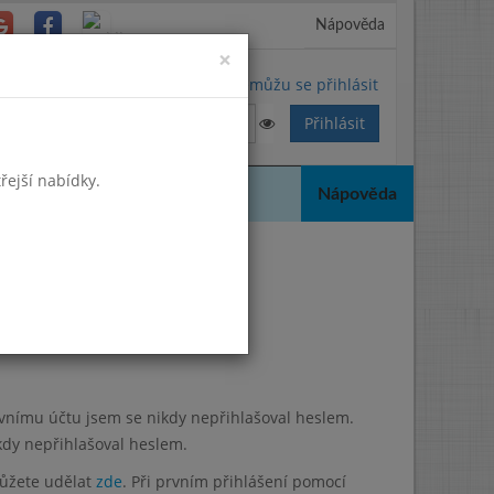
Nápověda
Close
×
Nemůžu se přihlásit
řejší nabídky.
Nápověda
lavnímu účtu jsem se nikdy nepřihlašoval heslem.
kdy nepřihlašoval heslem.
můžete udělat
zde
. Při prvním přihlášení pomocí