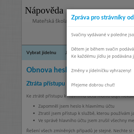
Nápověda
Zpráva pro strávníky od 
Mateřská škola, Praha 10, Kodaňská 989/14
Svačiny vydávané v poledne jso
Dětem je během svačin podáváno
Vybrat jídelnu
Jídelní lístek
Historie
Kon
Ke každému jídlu je podávána j
Obnova hesla
Změny v jídelníčku vyhrazeny!
Ztráta přístupu k hlavnímu účtu
Přejeme dobrou chuť!
Ke ztrátě přístupu k hlavnímu účtu mohlo dojít někol
Zapomněl jsem heslo k hlavnímu účtu
Ztratil jsem přístup k službě, kterou používám 
Ve správě hlavního účtu jsem zrušil všechny me
Řešení všech zmíněných případů je stejné. Nechte si