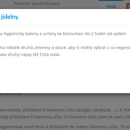
Poslední synchronizace:
Heslo
Úterý 23.6.2026 16:09
jídelny.
, příspěvková organizace
u hygienicky baleny a určeny ke konzumaci do 2 hodin od vydání.
 několik druhů zeleniny a ovoce, aby si mohly vybrat z co nejpest
takty a informace
Docházka
Aktivity
ako druhý nápoj též čistá voda.
ika způsoby:
jako metodu přihlášení k hlavnímu účtu (Google, Facebook, ...). K h
tody přihlášení k hlavnímu účtu. K hlavnímu účtu jsem se navíc ni
 vygenerovat nové heslo k přihlášení ke svému hlavnímu účtu. To 