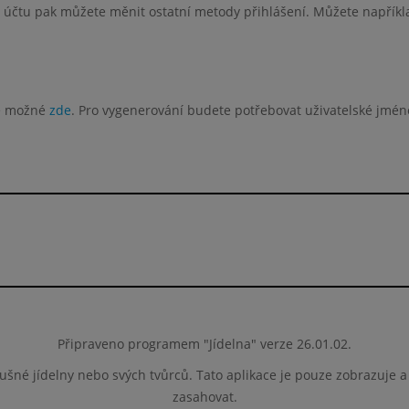
účtu pak můžete měnit ostatní metody přihlášení. Můžete například
je možné
zde
. Pro vygenerování budete potřebovat uživatelské jméno 
Připraveno programem "Jídelna" verze 26.01.02.
lušné jídelny nebo svých tvůrců. Tato aplikace je pouze zobrazuje 
zasahovat.