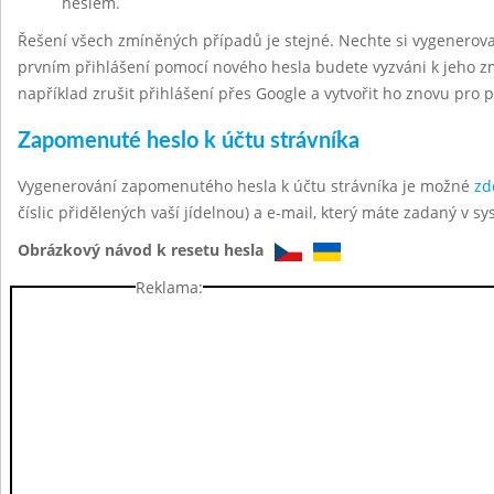
heslem.
Řešení všech zmíněných případů je stejné. Nechte si vygenerov
prvním přihlášení pomocí nového hesla budete vyzváni k jeho z
například zrušit přihlášení přes Google a vytvořit ho znovu pro 
Zapomenuté heslo k účtu strávníka
Vygenerování zapomenutého hesla k účtu strávníka je možné
zd
číslic přidělených vaší jídelnou) a e-mail, který máte zadaný v sy
Obrázkový návod k resetu hesla
Reklama: