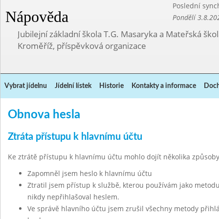
Poslední sync
Nápověda
Pondělí 3.8.20
Jubilejní základní škola T.G. Masaryka a Mateřská ško
Kroměříž, příspěvková organizace
Vybrat jídelnu
Jídelní lístek
Historie
Kontakty a informace
Doch
Obnova hesla
Ztráta přístupu k hlavnímu účtu
Ke ztrátě přístupu k hlavnímu účtu mohlo dojít několika způsoby
Zapomněl jsem heslo k hlavnímu účtu
Ztratil jsem přístup k službě, kterou používám jako metodu
nikdy nepřihlašoval heslem.
Ve správě hlavního účtu jsem zrušil všechny metody přihl