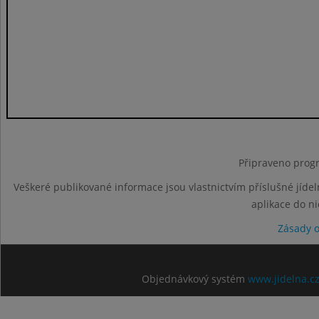
Připraveno progr
Veškeré publikované informace jsou vlastnictvím příslušné jídel
aplikace do n
Zásady 
Objednávkový systém
www.jidelna.c