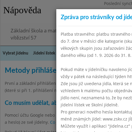
Poslední sync
Nápověda
Pátek 3.7.2026
Zpráva pro strávníky od jíd
Omezení obje
Základní škola a mateřská škola Chodov, Praha 4, K
Platba stravného: platbu stravného n
vítězství 57
do 7. dne v měsíci dle kategorie (sk
věkových skupin jsou zařazováni žác
Vybrat jídelnu
Jídelní lístek
Historie
Kontakty a informace
Doch
daného věku (od 1. 9. 2026 do 31. 8.
Pokud máte v jídelníčku navoleno jídlo
Metody přihlášení
vždy v pátek na následující týden htt
První a základní přihlášení probíhá pomocí ID jména přiděleného 
Zde jsou již uvedena jídla, která se
(které si při 1. přihlášení musíte změnit).
vzhledem k malému počtu objednávek
jídlo není, neznamená to, že by nezby
Co musím udělat, abych se mohl přihlašovat po
jídelní lístek ve školní jídelně.
Pro generaci nového hesla kontaktujt
Pomocí účtu Google nebo Facebook se mohou přihlašovat pouze hla
méně známých jídel: www.zskv.cz JÍ
a heslo) ze své jídelny.
Co je to hlavní účet?
Můžete využít i aplikaci "Jidelna.cz"