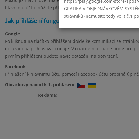
Pokud již hlavní účet máte, stačí se k němu přihlásit. Ve správě
https://play.google.com/store/apps/
hlavnímu účtu můžete přihlásit.
GRAFIKA V OBJEDNÁVKOVÉM SYSTÉMU -
strávníků (nemusíte tedy volit č.1 
Jak přihlášení funguje?
Google
Po kliknutí na tlačítko přihlášení dojde ke komunikaci se stránk
dotázáni na přihlašovací údaje. V opačném případě bude pro při
prvním přihlášení budete navíc dotázáni na potvrzení.
Facebook
Přihlášení k hlavnímu účtu pomocí Facebook účtu probíhá úplně 
Obrázkový návod k 1. přihlášení
Reklama: