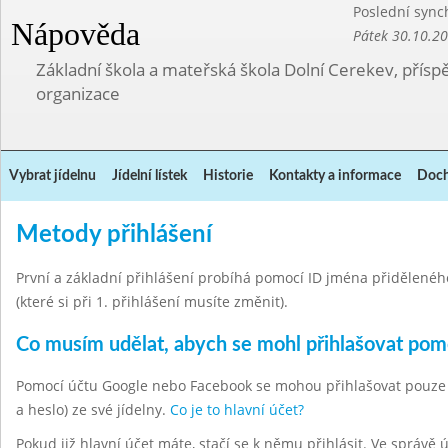
Poslední sync
Nápověda
Pátek 30.10.2
Základní škola a mateřská škola Dolní Cerekev, přís
organizace
Vybrat jídelnu
Jídelní lístek
Historie
Kontakty a informace
Doch
Metody přihlášení
První a základní přihlášení probíhá pomocí ID jména přiděleného 
(které si při 1. přihlášení musíte změnit).
Co musím udělat, abych se mohl přihlašovat po
Pomocí účtu Google nebo Facebook se mohou přihlašovat pouze hla
a heslo) ze své jídelny.
Co je to hlavní účet?
Pokud již hlavní účet máte, stačí se k němu přihlásit. Ve správě