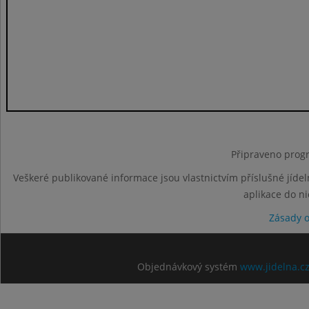
Připraveno progr
Veškeré publikované informace jsou vlastnictvím příslušné jídel
aplikace do n
Zásady 
Objednávkový systém
www.jidelna.c