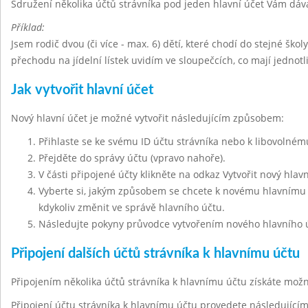
Sdružení několika účtů strávníka pod jeden hlavní účet Vám dáv
Příklad:
Jsem rodič dvou (či více - max. 6) dětí, které chodí do stejné škol
přechodu na jídelní lístek uvidím ve sloupečcích, co mají jednot
Jak vytvořit hlavní účet
Nový hlavní účet je možné vytvořit následujícím způsobem:
Přihlaste se ke svému ID účtu strávníka nebo k libovolnému
Přejděte do správy účtu (vpravo nahoře).
V části připojené účty klikněte na odkaz Vytvořit nový hlavn
Vyberte si, jakým způsobem se chcete k novému hlavnímu ú
kdykoliv změnit ve správě hlavního účtu.
Následujte pokyny průvodce vytvořením nového hlavního 
Připojení dalších účtů strávníka k hlavnímu účtu
Připojením několika účtů strávníka k hlavnímu účtu získáte mo
Připojení účtu strávníka k hlavnímu účtu provedete následujíc