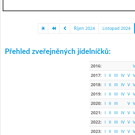
Říjen 2024
Listopad 2024
Přehled zveřejněných jídelníčků:
2016:
V
2017:
I
II
III
IV
V
V
2018:
I
II
III
IV
V
V
2019:
I
II
III
IV
V
V
2020:
I
II
III
V
V
2021:
I
II
III
IV
V
V
2022:
I
II
III
IV
V
V
2023:
I
II
III
IV
V
V