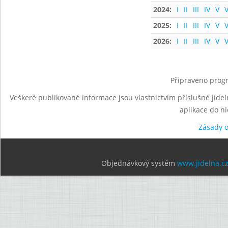
2024:
I
II
III
IV
V
V
2025:
I
II
III
IV
V
V
2026:
I
II
III
IV
V
V
Připraveno progr
Veškeré publikované informace jsou vlastnictvím příslušné jídel
aplikace do n
Zásady 
Objednávkový systém
www.jidelna.c