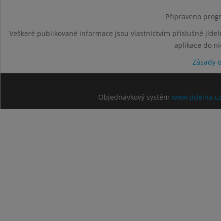
Připraveno progr
Veškeré publikované informace jsou vlastnictvím příslušné jídel
aplikace do n
Zásady 
Objednávkový systém
www.jidelna.c