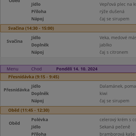
Oběd
Jídlo
Vepřová plec na 
Příloha
rýže dušená
Nápoj
čaj se sirupem
Svačina (14:30 - 15:00)
Jídlo
Veka, medové más
Svačina
Doplněk
jablko
Nápoj
čaj s citronem
Menu
Chod
Pondělí 14. 10. 2024
Přesnídávka (9:15 - 9:45)
Jídlo
Dalamánek, pomaz
Přesnídávka
Doplněk
kiwi
Nápoj
čaj se sirupem
Oběd (11:45 - 12:30)
Polévka
celerový krém s co
Oběd
Jídlo
Sekaná pečeně
Příloha
bramborová kaše