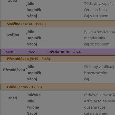
Oběd
Jídlo
Těstoviny zapeče
Doplněk
červená řepa
Nápoj
čaj s citronem
Svačina (14:30 - 15:00)
Jídlo
Bageta šestizrnná,
Svačina
Doplněk
mandarinka
Nápoj
čaj se sirupem
Menu
Chod
Středa 30. 10. 2024
Přesnídávka (9:15 - 9:45)
Jídlo
Šlehaný vanilkový
Přesnídávka
Doplněk
hroznové víno
Nápoj
čaj
Oběd (11:45 - 12:30)
Polévka
mrkvová s ovesný
Oběd
Jídlo
Krůtí prsa na byl
Příloha
dušená rýže
Nápoj
čaj s citronem