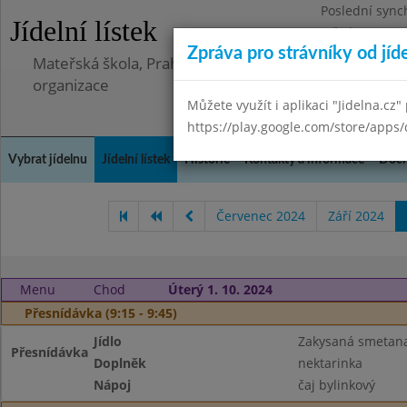
Poslední sync
Jídelní lístek
Středa 8.7.202
Zpráva pro strávníky od jíd
Mateřská škola, Praha 5 - Barrandov, Lohniského 851
organizace
Můžete využít i aplikaci "Jidelna.cz"
https://play.google.com/store/apps/
Vybrat jídelnu
Jídelní lístek
Historie
Kontakty a informace
Doch
Červenec 2024
Září 2024
Menu
Chod
Úterý 1. 10. 2024
Přesnídávka (9:15 - 9:45)
Jídlo
Zakysaná smetana,
Přesnídávka
Doplněk
nektarinka
Nápoj
čaj bylinkový