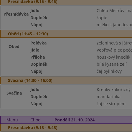
Přesnídávka (9:15 - 9:45)
Jídlo
Chléb Mistrův, má
Přesnídávka
Doplněk
kapie
Nápoj
mléko s jahodovou
Oběd (11:45 - 12:30)
Polévka
zeleninová s játr
Oběd
Jídlo
Vepřová plec peč
Příloha
houskový knedlík
Doplněk
bílé kysané zelí
Nápoj
čaj bylinkový
Svačina (14:30 - 15:00)
Jídlo
Křehký kukuřičný p
Svačina
Doplněk
mandarinka
Nápoj
čaj se sirupem
Menu
Chod
Pondělí 21. 10. 2024
Přesnídávka (9:15 - 9:45)