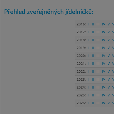
Přehled zveřejněných jídelníčků:
2016:
I
II
III
IV
V
V
2017:
I
II
III
IV
V
V
2018:
I
II
III
IV
V
V
2019:
I
II
III
IV
V
V
2020:
I
II
III
IV
V
V
2021:
I
II
III
IV
V
V
2022:
I
II
III
IV
V
V
2023:
I
II
III
IV
V
V
2024:
I
II
III
IV
V
V
2025:
I
II
III
IV
V
V
2026:
I
II
III
IV
V
V