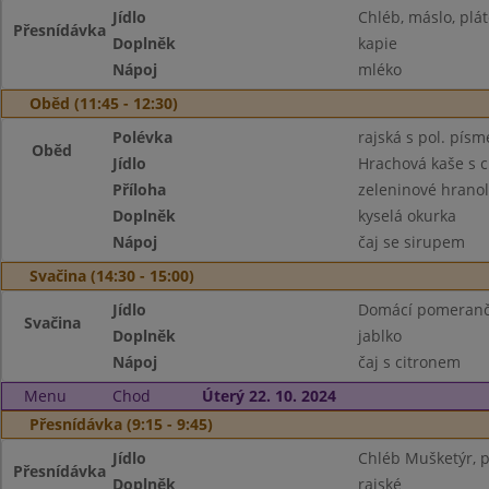
Jídlo
Chléb, máslo, plát
Přesnídávka
Doplněk
kapie
Nápoj
mléko
Oběd (11:45 - 12:30)
Polévka
rajská s pol. pís
Oběd
Jídlo
Hrachová kaše s c
Příloha
zeleninové hranol
Doplněk
kyselá okurka
Nápoj
čaj se sirupem
Svačina (14:30 - 15:00)
Jídlo
Domácí pomeranč
Svačina
Doplněk
jablko
Nápoj
čaj s citronem
Menu
Chod
Úterý 22. 10. 2024
Přesnídávka (9:15 - 9:45)
Jídlo
Chléb Mušketýr, 
Přesnídávka
Doplněk
rajské