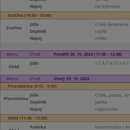
Nápoj
čaj bylinkový
Svačina (14:30 - 15:00)
Jídlo
Chléb lámankový,
Svačina
Doplněk
rajské
Nápoj
mléko
Menu
Chod
Pondělí 28. 10. 2024 (11:45 - 12:30)
Jídlo
S T Á T N Í S V Á T
Oběd
Menu
Chod
Úterý 29. 10. 2024
Přesnídávka (9:15 - 9:45)
Jídlo
Chléb, pomaz. sý
Přesnídávka
Doplněk
jablko
Nápoj
cappuccino
Oběd (11:45 - 12:30)
Polévka
bramboračka s k