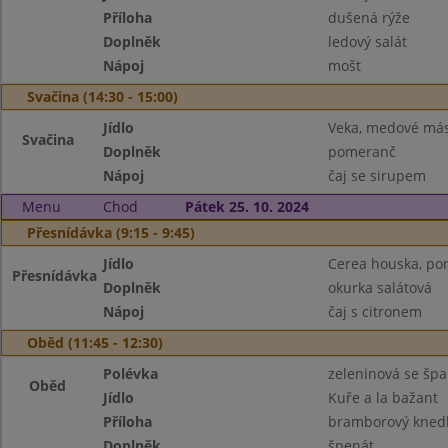
Příloha
dušená rýže
Doplněk
ledový salát
Nápoj
mošt
Svačina (14:30 - 15:00)
Jídlo
Veka, medové más
Svačina
Doplněk
pomeranč
Nápoj
čaj se sirupem
Menu
Chod
Pátek 25. 10. 2024
Přesnídávka (9:15 - 9:45)
Jídlo
Cerea houska, pom
Přesnídávka
Doplněk
okurka salátová
Nápoj
čaj s citronem
Oběd (11:45 - 12:30)
Polévka
zeleninová se šp
Oběd
Jídlo
Kuře a la bažant
Příloha
bramborový knedl
Doplněk
špenát