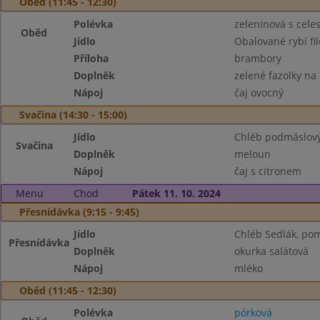
Oběd (11:45 - 12:30)
Polévka
zeleninová s cele
Oběd
Jídlo
Obalované rybí fil
Příloha
brambory
Doplněk
zelené fazolky na
Nápoj
čaj ovocný
Svačina (14:30 - 15:00)
Jídlo
Chléb podmáslový
Svačina
Doplněk
meloun
Nápoj
čaj s citronem
Menu
Chod
Pátek 11. 10. 2024
Přesnídávka (9:15 - 9:45)
Jídlo
Chléb Sedlák, po
Přesnídávka
Doplněk
okurka salátová
Nápoj
mléko
Oběd (11:45 - 12:30)
Polévka
pórková