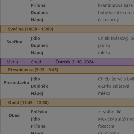
Příloha
bramborová kaše
Doplněk
baby karotka na 
Nápoj
čaj ovocný
Svačina (14:30 - 15:00)
Jídlo
Chléb kváskový, 
Svačina
Doplněk
jablko
Nápoj
mléko
Menu
Chod
Čtvrtek 3. 10. 2024
Přesnídávka (9:15 - 9:45)
Jídlo
Chléb, žervé s by
Přesnídávka
Doplněk
okurka salátová
Nápoj
mléko
Oběd (11:45 - 12:30)
Polévka
z rybího filé
Oběd
Jídlo
Mexický guláš (hov
Příloha
focaccia
Nápoj
čaj ovocný