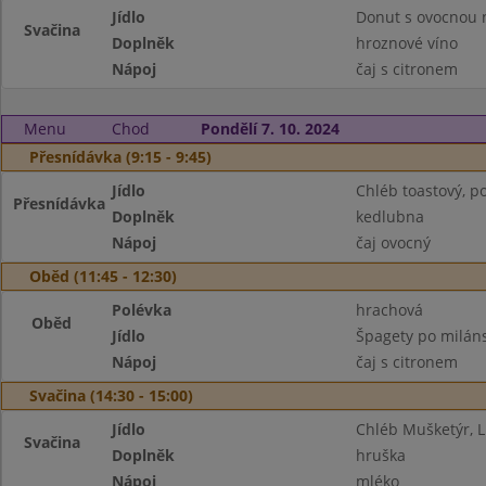
Jídlo
Donut s ovocnou 
Svačina
Doplněk
hroznové víno
Nápoj
čaj s citronem
Menu
Chod
Pondělí 7. 10. 2024
Přesnídávka (9:15 - 9:45)
Jídlo
Chléb toastový, po
Přesnídávka
Doplněk
kedlubna
Nápoj
čaj ovocný
Oběd (11:45 - 12:30)
Polévka
hrachová
Oběd
Jídlo
Špagety po milán
Nápoj
čaj s citronem
Svačina (14:30 - 15:00)
Jídlo
Chléb Mušketýr, 
Svačina
Doplněk
hruška
Nápoj
mléko