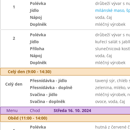
Polévka
drůbeží vývar s n
1
Jídlo
milánské maso, šp
Nápoj
voda, čaj
Doplněk
mléčný výrobek
Polévka
drůbeží vývar s n
2
Jídlo
kuřecí salát s jabl
Příloha
slunečnicová kost
Nápoj
voda, čaj
Doplněk
mléčný výrobek
Celý den (9:00 - 14:30)
Přesnídávka - jídlo
tavený sýr, chléb 
Celý den
Přesnídávka - doplně
zelenina, mléko, v
Svačina - jídlo
mléčný výrobek, r
Svačina - doplněk
ovoce, voda, čaj
Menu
Chod
Středa 16. 10. 2024
Oběd (11:00 - 14:00)
Polévka
hutná z červené č