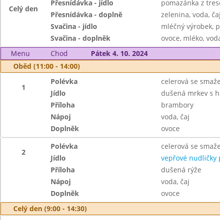
Přesnídávka - jídlo
pomazánka z tresč
Celý den
Přesnídávka - doplně
zelenina, voda, ča
Svačina - jídlo
mléčný výrobek, p
Svačina - doplněk
ovoce, mléko, voda
Menu
Chod
Pátek 4. 10. 2024
Oběd (11:00 - 14:00)
Polévka
celerová se sma
1
Jídlo
dušená mrkev s 
Příloha
brambory
Nápoj
voda, čaj
Doplněk
ovoce
Polévka
celerová se sma
2
Jídlo
vepřové nudličky 
Příloha
dušená rýže
Nápoj
voda, čaj
Doplněk
ovoce
Celý den (9:00 - 14:30)