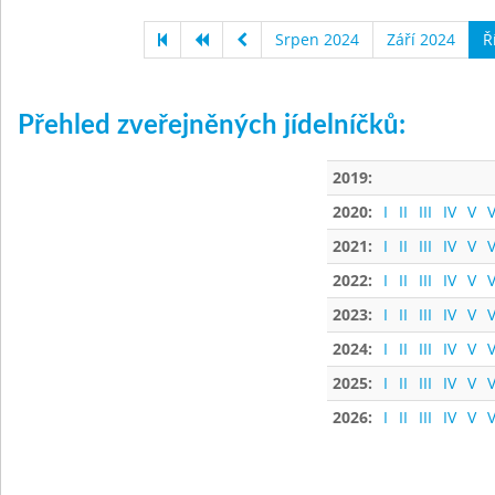
Srpen 2024
Září 2024
Ř
Přehled zveřejněných jídelníčků:
2019:
2020:
I
II
III
IV
V
V
2021:
I
II
III
IV
V
V
2022:
I
II
III
IV
V
V
2023:
I
II
III
IV
V
V
2024:
I
II
III
IV
V
V
2025:
I
II
III
IV
V
V
2026:
I
II
III
IV
V
V