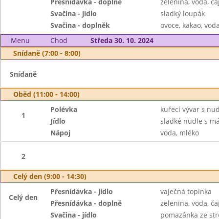
Přesnídávka - doplně
zelenina, voda, ča
Svačina - jídlo
sladký loupák
Svačina - doplněk
ovoce, kakao, voda
Menu
Chod
Středa 30. 10. 2024
Snídaně (7:00 - 8:00)
Snídaně
Oběd (11:00 - 14:00)
Polévka
kuřecí vývar s nu
1
Jídlo
sladké nudle s m
Nápoj
voda, mléko
2
Celý den (9:00 - 14:30)
Přesnídávka - jídlo
vaječná topinka
Celý den
Přesnídávka - doplně
zelenina, voda, ča
Svačina - jídlo
pomazánka ze str