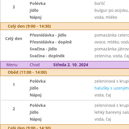
Polévka
boršč
2
Jídlo
bulgur po asijsku
Nápoj
voda, mléko
Celý den (9:00 - 14:30)
Přesnídávka - jídlo
pomazánka celero
Celý den
Přesnídávka - doplně
ovoce, mléko, voda
Svačina - jídlo
pomazánka játrová
Svačina - doplněk
zelenina, voda, ča
Menu
Chod
Středa 2. 10. 2024
Oběd (11:00 - 14:00)
Polévka
zeleninová s krupi
1
Jídlo
halušky s uzeným
Nápoj
voda, čaj
Polévka
zeleninová s krupi
2
Jídlo
lehký barevný sal
Nápoj
voda, čaj
Celý den (9:00 - 14:30)