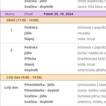
Svačina - jídlo
chléb kladenský, 
Svačina - doplněk
ovoce, bílá káva, v
Menu
Chod
Pátek 25. 10. 2024
Oběd (11:00 - 14:00)
Polévka
kmínová s paprik
1
Jídlo
musaka
Nápoj
voda, sirup
Polévka
kmínová s paprik
2
Jídlo
kuřecí roláda se 
Příloha
bramborová kaše
Nápoj
voda, sirup
Doplněk
zeleninová obloh
Celý den (9:00 - 14:30)
Přesnídávka - jídlo
pomazánka z taven
Celý den
Přesnídávka - doplně
ovoce, mléko, voda
Svačina - jídlo
šunková pěna, tou
Svačina - doplněk
zelenina, mléko, v