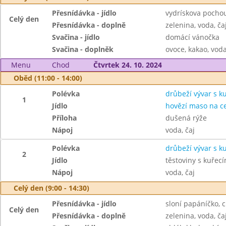
Přesnídávka - jídlo
vydrískova pochou
Celý den
Přesnídávka - doplně
zelenina, voda, ča
Svačina - jídlo
domácí vánočka
Svačina - doplněk
ovoce, kakao, voda
Menu
Chod
Čtvrtek 24. 10. 2024
Oběd (11:00 - 14:00)
Polévka
drůbeží vývar s 
1
Jídlo
hovězí maso na c
Příloha
dušená rýže
Nápoj
voda, čaj
Polévka
drůbeží vývar s 
2
Jídlo
těstoviny s kuře
Nápoj
voda, čaj
Celý den (9:00 - 14:30)
Přesnídávka - jídlo
sloní papáníčko, c
Celý den
Přesnídávka - doplně
zelenina, voda, ča