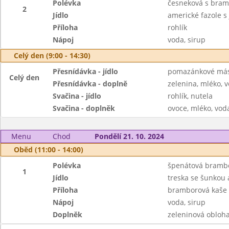
Polévka
česneková s bra
2
Jídlo
americké fazole s 
Příloha
rohlík
Nápoj
voda, sirup
Celý den (9:00 - 14:30)
Přesnídávka - jídlo
pomazánkové másl
Celý den
Přesnídávka - doplně
zelenina, mléko, v
Svačina - jídlo
rohlík, nutela
Svačina - doplněk
ovoce, mléko, voda
Menu
Chod
Pondělí 21. 10. 2024
Oběd (11:00 - 14:00)
Polévka
špenátová bramb
1
Jídlo
treska se šunkou
Příloha
bramborová kaše
Nápoj
voda, sirup
Doplněk
zeleninová obloh