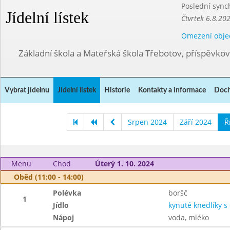
Poslední sync
Jídelní lístek
Čtvrtek 6.8.20
Omezení obje
Základní škola a Mateřská škola Třebotov, příspěvko
Vybrat jídelnu
Jídelní lístek
Historie
Kontakty a informace
Doch
Srpen 2024
Září 2024
Ř
Menu
Chod
Úterý 1. 10. 2024
Oběd (11:00 - 14:00)
Polévka
boršč
1
Jídlo
kynuté knedlíky s
Nápoj
voda, mléko