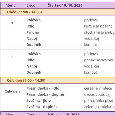
Menu
Chod
Čtvrtek 10. 10. 2024
Oběd (11:00 - 14:00)
Polévka
pórková
1
Jídlo
kuře a lá bažant
Příloha
šťochané brambo
Nápoj
voda, čaj
Doplněk
kompot
Polévka
pórková
2
Jídlo
penne se sýrovo
Nápoj
voda, čaj
Doplněk
kompot
Celý den (9:00 - 14:30)
Přesnídávka - jídlo
cereálie v mléce
Celý den
Přesnídávka - doplně
ovoce, voda, čaj
Svačina - jídlo
pomazánka pikant
Svačina - doplněk
zelenina, mléko, v
Menu
Chod
Pátek 11. 10. 2024