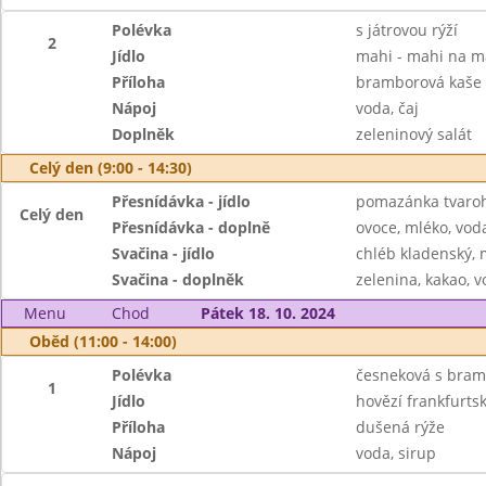
Polévka
s játrovou rýží
2
Jídlo
mahi - mahi na m
Příloha
bramborová kaše
Nápoj
voda, čaj
Doplněk
zeleninový salát
Celý den (9:00 - 14:30)
Přesnídávka - jídlo
pomazánka tvaroho
Celý den
Přesnídávka - doplně
ovoce, mléko, voda
Svačina - jídlo
chléb kladenský, m
Svačina - doplněk
zelenina, kakao, v
Menu
Chod
Pátek 18. 10. 2024
Oběd (11:00 - 14:00)
Polévka
česneková s bra
1
Jídlo
hovězí frankfurts
Příloha
dušená rýže
Nápoj
voda, sirup