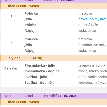
Oběd (11:00 - 14:00)
Polévka
hrstková
1
Jídlo
hovězí po myslive
Příloha
dušená rýže
Nápoj
voda, sirup
Polévka
hrstková
2
Jídlo
bramborové noky s
Nápoj
voda, sirup
Celý den (9:00 - 14:30)
Přesnídávka - jídlo
tavený sýr, rohlík
Celý den
Přesnídávka - doplně
ovoce, mléko, voda
Svačina - jídlo
pomazánka pórkov
Svačina - doplněk
zelenina, mléko, v
Menu
Chod
Pondělí 14. 10. 2024
Oběd (11:00 - 14:00)