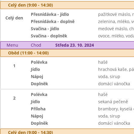
Celý den (9:00 - 14:30)
Přesnídávka - jídlo
pažitkové máslo, r
Celý den
Přesnídávka - doplně
zelenina, mléko, v
Svačina - jídlo
medové máslo, ch
Svačina - doplněk
ovoce, mléko, voda
Menu
Chod
Středa 23. 10. 2024
Oběd (11:00 - 14:00)
Polévka
hašé
1
Jídlo
hrachová kaše, pá
Nápoj
voda, sirup
Doplněk
domácí vánočka
Polévka
hašé
2
Jídlo
sekaná pečeně
Příloha
brambory, kyselá
Nápoj
voda, sirup
Doplněk
domácí vánočka
Celý den (9:00 - 14:30)