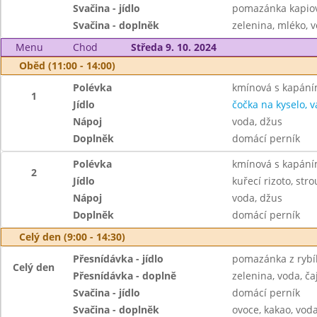
Svačina - jídlo
pomazánka kapiov
Svačina - doplněk
zelenina, mléko, v
Menu
Chod
Středa 9. 10. 2024
Oběd (11:00 - 14:00)
Polévka
kmínová s kapán
1
Jídlo
čočka na kyselo, v
Nápoj
voda, džus
Doplněk
domácí perník
Polévka
kmínová s kapán
2
Jídlo
kuřecí rizoto, str
Nápoj
voda, džus
Doplněk
domácí perník
Celý den (9:00 - 14:30)
Přesnídávka - jídlo
pomazánka z rybíh
Celý den
Přesnídávka - doplně
zelenina, voda, ča
Svačina - jídlo
domácí perník
Svačina - doplněk
ovoce, kakao, voda