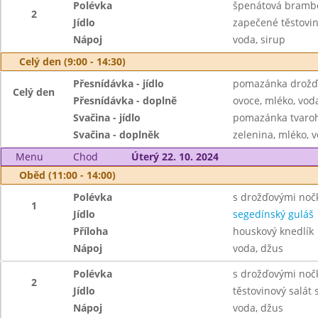
Polévka
špenátová bramb
2
Jídlo
zapečené těstovi
Nápoj
voda, sirup
Celý den (9:00 - 14:30)
Přesnídávka - jídlo
pomazánka drožďo
Celý den
Přesnídávka - doplně
ovoce, mléko, voda
Svačina - jídlo
pomazánka tvaroh
Svačina - doplněk
zelenina, mléko, v
Menu
Chod
Úterý 22. 10. 2024
Oběd (11:00 - 14:00)
Polévka
s drožďovými noč
1
Jídlo
segedínský guláš
Příloha
houskový knedlík
Nápoj
voda, džus
Polévka
s drožďovými noč
2
Jídlo
těstovinový salát 
Nápoj
voda, džus