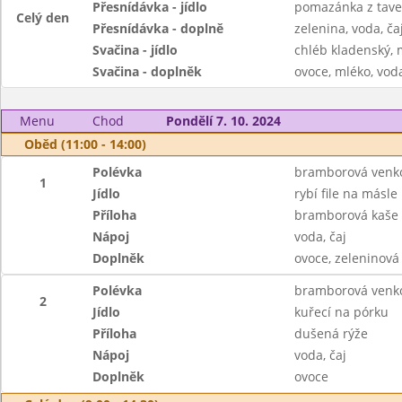
Přesnídávka - jídlo
pomazánka z taven
Celý den
Přesnídávka - doplně
zelenina, voda, ča
Svačina - jídlo
chléb kladenský,
Svačina - doplněk
ovoce, mléko, voda
Menu
Chod
Pondělí 7. 10. 2024
Oběd (11:00 - 14:00)
Polévka
bramborová venk
1
Jídlo
rybí file na másle
Příloha
bramborová kaše
Nápoj
voda, čaj
Doplněk
ovoce, zeleninová
Polévka
bramborová venk
2
Jídlo
kuřecí na pórku
Příloha
dušená rýže
Nápoj
voda, čaj
Doplněk
ovoce