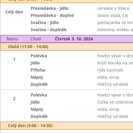
Přesnídávka - jídlo
cereálie v mléce
Celý den
Přesnídávka - doplně
ovoce, voda, čaj
Svačina - jídlo
pomazánka ze str
Svačina - doplněk
zelenina, mléko, v
Menu
Chod
Čtvrtek 3. 10. 2024
Oběd (11:00 - 14:00)
Polévka
hovězí vývar s tě
1
Jídlo
krůtí kousky na 
Příloha
rýže basmati
Nápoj
voda, sirup
Doplněk
mléčný výrobek
Polévka
hovězí vývar s tě
2
Jídlo
čočka se zeleninou
Nápoj
voda, sirup
Doplněk
mléčný výrobek
Celý den (9:00 - 14:30)