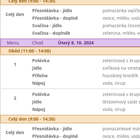
Celý den (9:00 - 14:30)
Přesnídávka - jídlo
pomazánka vajíčk
Celý den
Přesnídávka - doplně
ovoce, mléko, voda
Svačina - jídlo
pomazánka česnek
Svačina - doplněk
zelenina, mléko, v
Menu
Chod
Úterý 8. 10. 2024
Oběd (11:00 - 14:00)
Polévka
zeleninová s krup
1
Jídlo
svíčková na smet
Příloha
houskový knedlík
Nápoj
voda, sirup
Polévka
zeleninová s krup
2
Jídlo
těstovinový salát 
Nápoj
voda, sirup
Celý den (9:00 - 14:30)
Přesnídávka - jídlo
pomazánkové másl
Celý den
Přesnídávka - doplně
ovoce, mléko, voda