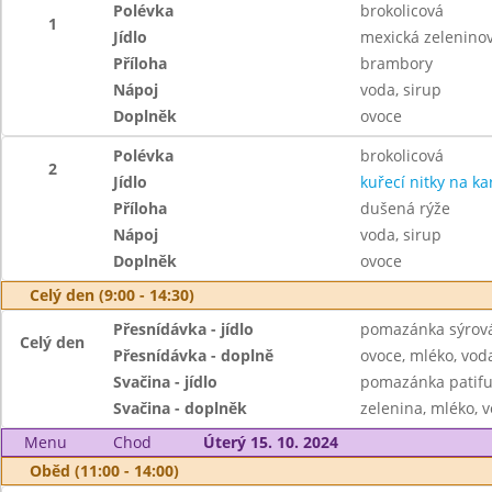
Polévka
brokolicová
1
Jídlo
mexická zelenino
Příloha
brambory
Nápoj
voda, sirup
Doplněk
ovoce
Polévka
brokolicová
2
Jídlo
kuřecí nitky na ka
Příloha
dušená rýže
Nápoj
voda, sirup
Doplněk
ovoce
Celý den (9:00 - 14:30)
Přesnídávka - jídlo
pomazánka sýrová 
Celý den
Přesnídávka - doplně
ovoce, mléko, voda
Svačina - jídlo
pomazánka patifu
Svačina - doplněk
zelenina, mléko, v
Menu
Chod
Úterý 15. 10. 2024
Oběd (11:00 - 14:00)