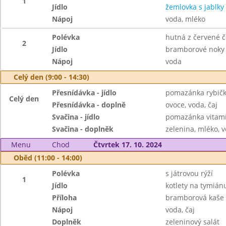
1
Jídlo
žemlovka s jablky
Nápoj
voda, mléko
Polévka
hutná z červené č
2
Jídlo
bramborové noky
Nápoj
voda
Celý den (9:00 - 14:30)
Přesnídávka - jídlo
pomazánka rybičk
Celý den
Přesnídávka - doplně
ovoce, voda, čaj
Svačina - jídlo
pomazánka vitamí
Svačina - doplněk
zelenina, mléko, v
Menu
Chod
Čtvrtek 17. 10. 2024
Oběd (11:00 - 14:00)
Polévka
s játrovou rýží
1
Jídlo
kotlety na tymián
Příloha
bramborová kaše
Nápoj
voda, čaj
Doplněk
zeleninový salát