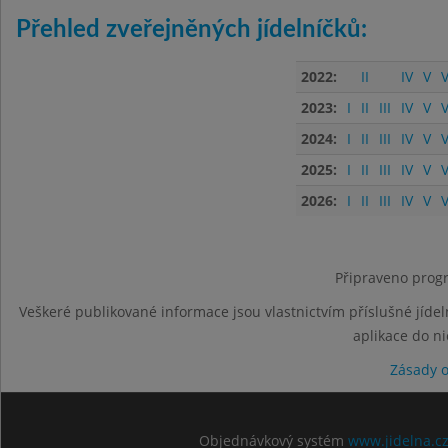
Přehled zveřejněných jídelníčků:
2022:
II
IV
V
V
2023:
I
II
III
IV
V
V
2024:
I
II
III
IV
V
V
2025:
I
II
III
IV
V
V
2026:
I
II
III
IV
V
V
Připraveno progr
Veškeré publikované informace jsou vlastnictvím příslušné jídel
aplikace do n
Zásady 
Objednávkový systém
www.jidelna.c