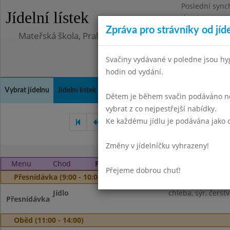
Poslední sync
Jídelní lístek
Úterý 23.6.202
Zpráva pro strávníky od jíd
Mateřská škola, Praha 10, Kodaňská 989/14, příspěv
Svačiny vydávané v poledne jsou hy
hodin od vydání.
Vybrat jídelnu
Jídelní lístek
Historie
Kontakty a informace
Doch
Dětem je během svačin podáváno něk
vybrat z co nejpestřejší nabídky.
Ke každému jídlu je podávána jako d
Červen 2024
Srpen 2024
Změny v jídelníčku vyhrazeny!
Menu
Chod
Pondělí 2. 9. 2024
Přejeme dobrou chuť!
Přesnídávka (9:00 - 10:00)
Jídlo
chleba, sýr, čers
Přesnídávka
Oběd (11:00 - 14:00)