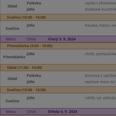
Polévka
rajská s těstovino
Oběd
Jídlo
dukátové buchtičk
Svačina (15:00 - 16:00)
Jídlo
houska, máslo, ov
Svačina
Menu
Chod
Úterý 3. 9. 2024
Přesnídávka (9:00 - 10:00)
Jídlo
chléb, pomazánka l
Přesnídávka
Oběd (11:00 - 14:00)
Polévka
kmínová s vajíčk
Oběd
Jídlo
vepřové maso na le
Svačina (15:00 - 16:00)
Jídlo
rohlík, sýr zálesá
Svačina
Menu
Chod
Středa 4. 9. 2024