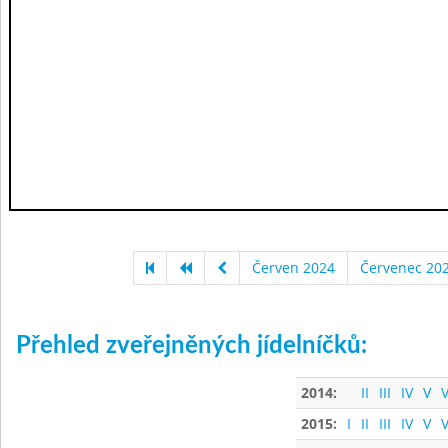
Červen 2024
Červenec 20
Přehled zveřejněných jídelníčků:
2014:
II
III
IV
V
V
2015:
I
II
III
IV
V
V