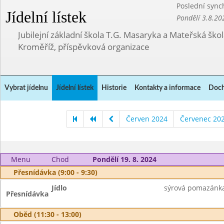
Poslední sync
Jídelní lístek
Pondělí 3.8.20
Jubilejní základní škola T.G. Masaryka a Mateřská ško
Kroměříž, příspěvková organizace
Vybrat jídelnu
Jídelní lístek
Historie
Kontakty a informace
Doch
Červen 2024
Červenec 20
Menu
Chod
Pondělí 19. 8. 2024
Přesnídávka (9:00 - 9:30)
Jídlo
sýrová pomazánka,
Přesnídávka
Oběd (11:30 - 13:00)