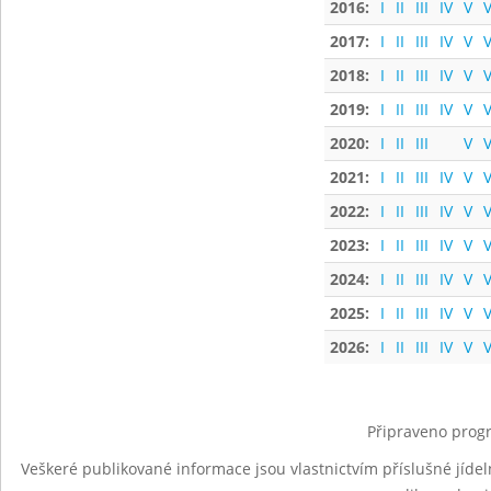
2016:
I
II
III
IV
V
V
2017:
I
II
III
IV
V
V
2018:
I
II
III
IV
V
V
2019:
I
II
III
IV
V
V
2020:
I
II
III
V
V
2021:
I
II
III
IV
V
V
2022:
I
II
III
IV
V
V
2023:
I
II
III
IV
V
V
2024:
I
II
III
IV
V
V
2025:
I
II
III
IV
V
V
2026:
I
II
III
IV
V
V
Připraveno progr
Veškeré publikované informace jsou vlastnictvím příslušné jídel