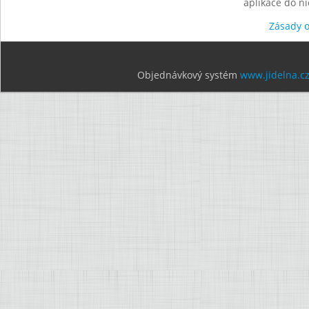
aplikace do n
Zásady 
Objednávkový systém
www.jidelna.c