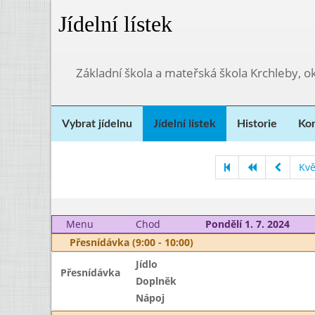
Jídelní lístek
Základní škola a mateřská škola Krchleby,
Vybrat jídelnu
Jídelní lístek
Historie
Kon
Kvě
Menu
Chod
Pondělí 1. 7. 2024
Přesnídávka (9:00 - 10:00)
Jídlo
Přesnídávka
Doplněk
Nápoj