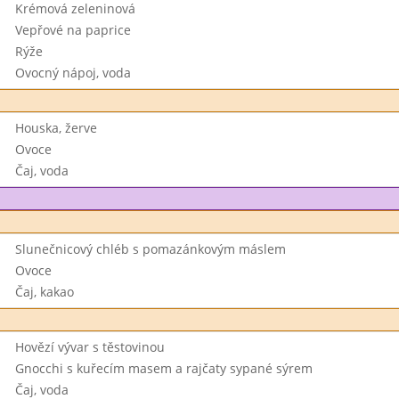
Krémová zeleninová
Vepřové na paprice
Rýže
Ovocný nápoj, voda
Houska, žerve
Ovoce
Čaj, voda
Slunečnicový chléb s pomazánkovým máslem
Ovoce
Čaj, kakao
Hovězí vývar s těstovinou
Gnocchi s kuřecím masem a rajčaty sypané sýrem
Čaj, voda