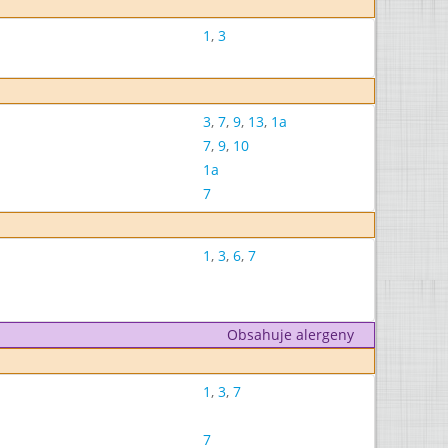
1
,
3
3
,
7
,
9
,
13
,
1a
7
,
9
,
10
1a
7
1
,
3
,
6
,
7
Obsahuje alergeny
1
,
3
,
7
7