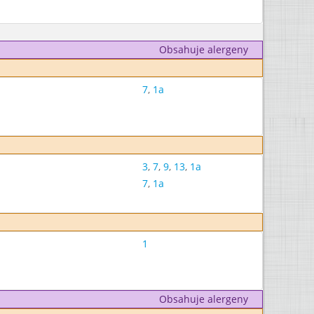
Obsahuje alergeny
7
,
1a
3
,
7
,
9
,
13
,
1a
7
,
1a
1
Obsahuje alergeny