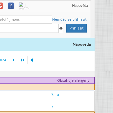
Nápověda
Nemůžu se přihlásit
Nápověda
2024
Obsahuje alergeny
7
,
1a
7