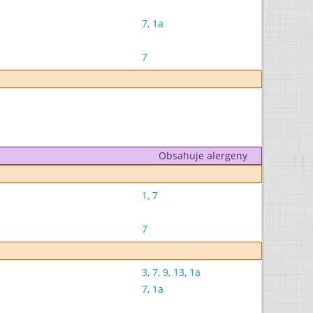
7
,
1a
7
Obsahuje alergeny
1
,
7
7
3
,
7
,
9
,
13
,
1a
7
,
1a