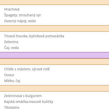
Hrachová
Špagety, strouhaný sýr
Ovocný nápoj, voda
Tmavá houska, bylinková pomazánka
Zelenina
Čaj, voda
Chléb s máslem, sýrové nitě
Ovoce
Mléko, čaj
Zeleninová s bulgurem
Rajská omáčka,masové kuličky
Těstoviny