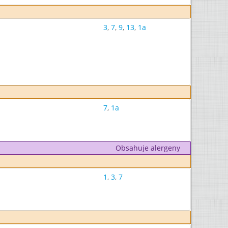
3
,
7
,
9
,
13
,
1a
7
,
1a
Obsahuje alergeny
1
,
3
,
7