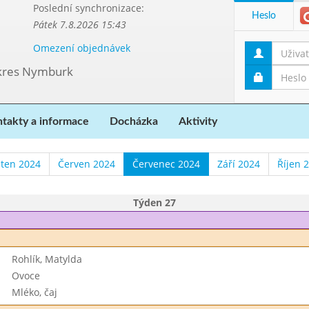
Poslední synchronizace:
Heslo
Pátek 7.8.2026 15:43
Omezení objednávek
 okres Nymburk
takty a informace
Docházka
Aktivity
ten 2024
Červen 2024
Červenec 2024
Září 2024
Říjen 
Týden 27
Rohlík, Matylda
Ovoce
Mléko, čaj