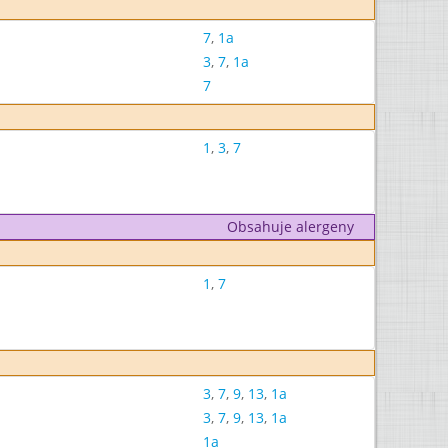
7
,
1a
3
,
7
,
1a
7
1
,
3
,
7
Obsahuje alergeny
1
,
7
3
,
7
,
9
,
13
,
1a
3
,
7
,
9
,
13
,
1a
1a