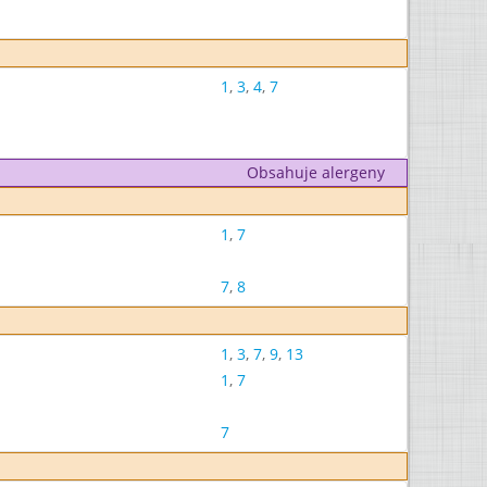
1
,
3
,
4
,
7
Obsahuje alergeny
1
,
7
7
,
8
1
,
3
,
7
,
9
,
13
1
,
7
7