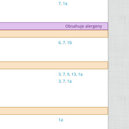
7
,
1a
Obsahuje alergeny
6
,
7
,
1b
3
,
7
,
9
,
13
,
1a
3
,
7
,
1a
1a