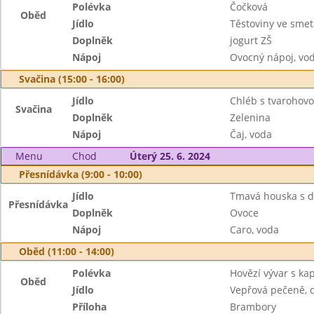
Polévka
Čočková
Oběd
Jídlo
Těstoviny ve sme
Doplněk
jogurt ZŠ
Nápoj
Ovocný nápoj, vo
Svačina (15:00 - 16:00)
Jídlo
Chléb s tvaroho
Svačina
Doplněk
Zelenina
Nápoj
Čaj, voda
Menu
Chod
Úterý 25. 6. 2024
Přesnídávka (9:00 - 10:00)
Jídlo
Tmavá houska s d
Přesnídávka
Doplněk
Ovoce
Nápoj
Caro, voda
Oběd (11:00 - 14:00)
Polévka
Hovězí vývar s k
Oběd
Jídlo
Vepřová pečeně, 
Příloha
Brambory