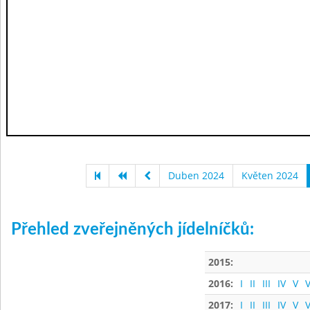
Duben 2024
Květen 2024
Přehled zveřejněných jídelníčků:
2015:
2016:
I
II
III
IV
V
V
2017:
I
II
III
IV
V
V