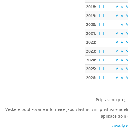
2018:
I
II
III
IV
V
V
2019:
I
II
III
IV
V
V
2020:
I
II
III
V
V
2021:
I
II
III
IV
V
V
2022:
III
IV
V
V
2023:
I
II
III
IV
V
V
2024:
I
II
III
IV
V
V
2025:
I
II
III
IV
V
V
2026:
I
II
III
IV
V
V
Připraveno progr
Veškeré publikované informace jsou vlastnictvím příslušné jídel
aplikace do n
Zásady 