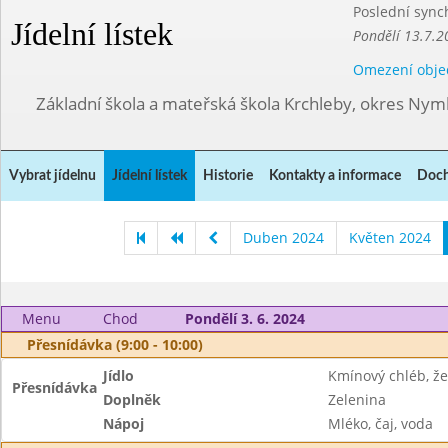
Poslední sync
Jídelní lístek
Pondělí 13.7.2
Omezení obje
Základní škola a mateřská škola Krchleby, okres Ny
Vybrat jídelnu
Jídelní lístek
Historie
Kontakty a informace
Doch
Duben 2024
Květen 2024
Menu
Chod
Pondělí 3. 6. 2024
Přesnídávka (9:00 - 10:00)
Jídlo
Kmínový chléb, že
Přesnídávka
Doplněk
Zelenina
Nápoj
Mléko, čaj, voda