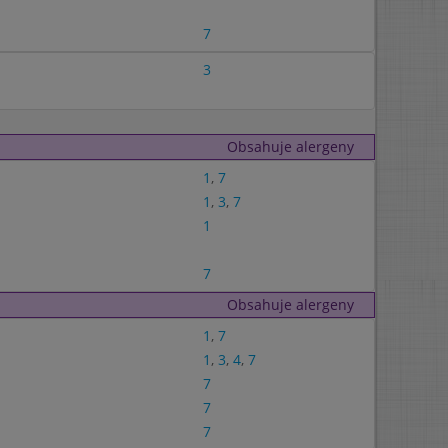
7
3
Obsahuje alergeny
1
,
7
1
,
3
,
7
1
7
Obsahuje alergeny
1
,
7
1
,
3
,
4
,
7
7
7
7