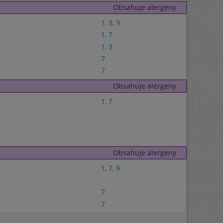
Obsahuje alergeny
1
,
3
,
9
1
,
7
1
,
3
7
7
Obsahuje alergeny
1
,
7
Obsahuje alergeny
1
,
7
,
9
7
7