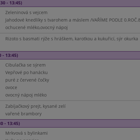
30 - 13:45)
Zeleninová s vejcem
Jahodové knedlíky s tvarohem a máslem /VAŘÍME PODLE 0.ROČ.8.
ochucené mléko,ovocný nápoj
Rizoto s basmati rýže s hráškem, karotkou a kukuřicí, sýr okurka
 - 13:45)
Cibulačka se sýrem
Vepřové po hanácku
puré z červené čočky
ovoce
ovocný nápoj mléko
Zabíjačkový prejt, kysané zelí
vařené brambory
0 - 13:45)
Mrkvová s bylinkami