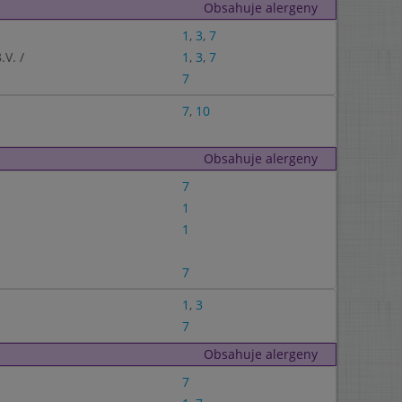
Obsahuje alergeny
1
,
3
,
7
V. /
1
,
3
,
7
7
7
,
10
Obsahuje alergeny
7
1
1
7
1
,
3
7
Obsahuje alergeny
7