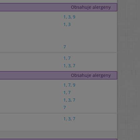
Obsahuje alergeny
1
,
3
,
9
1
,
3
7
1
,
7
1
,
3
,
7
Obsahuje alergeny
1
,
7
,
9
1
,
7
1
,
3
,
7
7
1
,
3
,
7