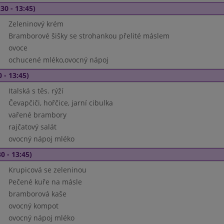
30 - 13:45)
Zeleninový krém
Bramborové šišky se strohankou přelité máslem
ovoce
ochucené mléko,ovocný nápoj
 - 13:45)
Italská s těs. rýží
Čevapčiči, hořčice, jarní cibulka
vařené brambory
rajčatový salát
ovocný nápoj mléko
0 - 13:45)
Krupicová se zeleninou
Pečené kuře na másle
bramborová kaše
ovocný kompot
ovocný nápoj mléko