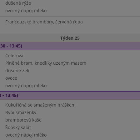
dušená rýže
ovocný nápoj mléko
Francouzské brambory, červená řepa
Týden 25
30 - 13:45)
Celerová
Plněné bram. knedlíky uzeným masem
dušené zelí
ovoce
ovocný nápoj mléko
 - 13:45)
Kukuřičná se smaženým hráškem
Rybí smaženky
bramborová kaše
Šopský salát
ovocný nápoj mléko