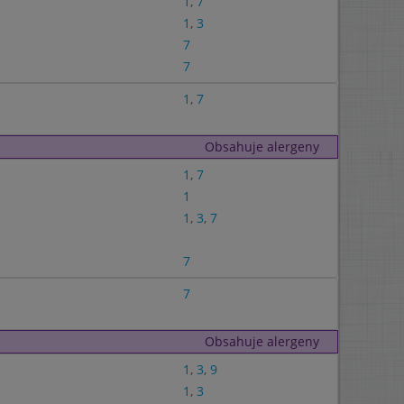
1
,
7
1
,
3
7
7
1
,
7
Obsahuje alergeny
1
,
7
1
1
,
3
,
7
7
7
Obsahuje alergeny
1
,
3
,
9
1
,
3