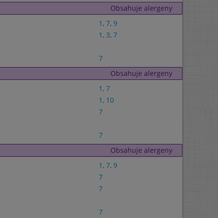
Obsahuje alergeny
1
,
7
,
9
1
,
3
,
7
7
Obsahuje alergeny
1
,
7
1
,
10
7
7
Obsahuje alergeny
1
,
7
,
9
7
7
7