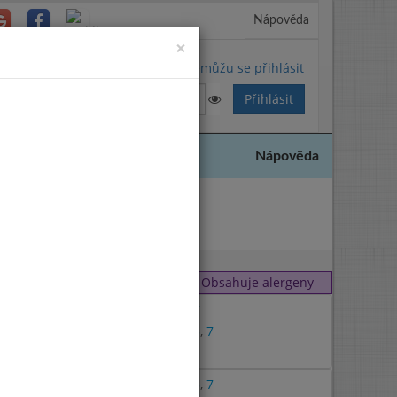
Nápověda
Close
×
Nemůžu se přihlásit
Nápověda
 2024
Obsahuje alergeny
1
,
7
1
,
3
,
7
7
1
,
3
,
7