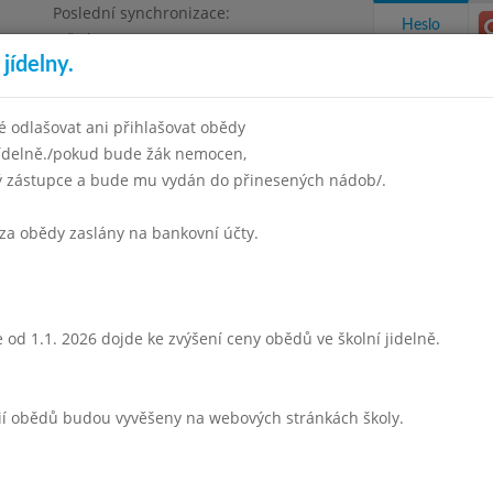
Poslední synchronizace:
Heslo
Středa 5.8.2026 6:57
jídelny.
 odlašovat ani přihlašovat obědy
jídelně./pokud bude žák nemocen,
ný zástupce a bude mu vydán do přinesených nádob/.
takty a informace
Docházka
Aktivity
za obědy zaslány na bankovní účty.
n 2024
Květen 2024
Červen 2024
Červenec 2024
Srpen
Týden 23
 od 1.1. 2026 dojde ke zvýšení ceny obědů ve školní jidelně.
0 - 13:45)
Kuřecí se zeleninou a nudlemi
Penne s rajčatovou omáčkou , sýr
rií obědů budou vyvěšeny na webových stránkách školy.
ochucené mléko,ovocný nápoj
Lívance s borůvkami a zakysanou smetanou