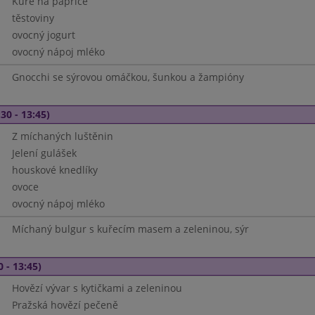
Kuře na paprice
těstoviny
ovocný jogurt
ovocný nápoj mléko
Gnocchi se sýrovou omáčkou, šunkou a žampióny
30 - 13:45)
Z míchaných luštěnin
Jelení gulášek
houskové knedlíky
ovoce
ovocný nápoj mléko
Míchaný bulgur s kuřecím masem a zeleninou, sýr
0 - 13:45)
Hovězí vývar s kytičkami a zeleninou
Pražská hovězí pečeně