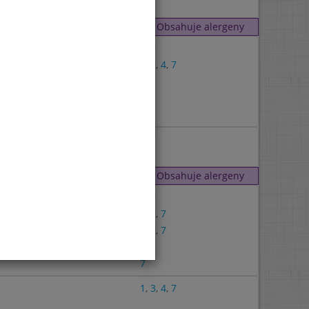
Obsahuje alergeny
1
,
7
1
,
3
,
4
,
7
7
7
1
,
7
Obsahuje alergeny
1
,
7
1
,
3
,
7
1
,
3
,
7
7
1
,
3
,
4
,
7