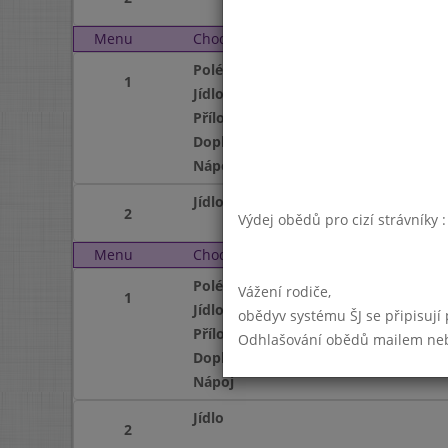
Menu
Chod
Úterý 4. 6. 2024 (11:30 
Polévka
1
Jídlo
Příloha
Doplněk
Nápoj
Jídlo
2
Výdej obědů pro cizí strávníky 
Menu
Chod
Středa 5. 6. 2024 (11:30
Polévka
Vážení rodiče,
1
Jídlo
obědyv systému ŠJ se připisují
Příloha
Odhlašování obědů mailem nebo 
Doplněk
Nápoj
Jídlo
2