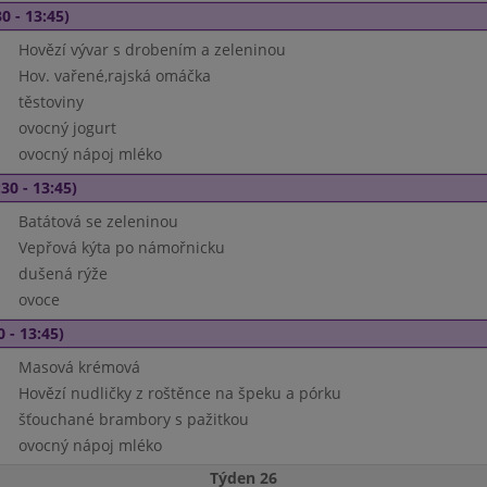
0 - 13:45)
Hovězí vývar s drobením a zeleninou
Hov. vařené,rajská omáčka
těstoviny
ovocný jogurt
ovocný nápoj mléko
30 - 13:45)
Batátová se zeleninou
Vepřová kýta po námořnicku
dušená rýže
ovoce
0 - 13:45)
Masová krémová
Hovězí nudličky z roštěnce na špeku a pórku
šťouchané brambory s pažitkou
ovocný nápoj mléko
Týden 26