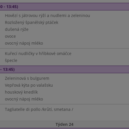
0 - 13:45)
Hovězí s játrovou rýží a nudlemi a zeleninou
Rozložený španělský ptáček
dušená rýže
ovoce
ovocný nápoj mléko
Kuřecí nudličky v hříbkové omáčce
špecle
- 13:45)
Zeleninová s bulgurem
Vepřová kýta po valašsku
houskový knedlík
ovocný nápoj mléko
Tagliatelle di pollo /krůtí, smetana /
Týden 24