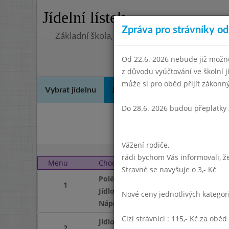
Jídelní lístek
Zpráva pro strávníky od 
Základní škola, Praha 4, Na Líše 16
Od 22.6. 2026 nebude již možné
z důvodu vyúčtování ve školní 
může si pro oběd přijít zákon
Vybrat jídelnu
Jídelní lístek
Historie
Kon
Do 28.6. 2026 budou přeplatky 
Dube
Vážení rodiče,
rádi bychom Vás informovali, že
Menu
Chod
Pondělí 3. 6. 2024 (11:3
Stravné se navyšuje o 3,- Kč
Polévka
1
Jídlo
Nové ceny jednotlivých katego
Nápoj
Cizí strávníci : 115,- Kč za oběd
Jídlo
2