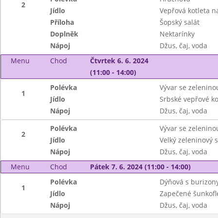
2
Jídlo
Vepřová kotleta 
Příloha
Šopský salát
Doplněk
Nektarínky
Nápoj
Džus, čaj, voda
Menu
Chod
Čtvrtek 6. 6. 2024
(11:00 - 14:00)
Polévka
Vývar se zelenino
1
Jídlo
Srbské vepřové ko
Nápoj
Džus, čaj, voda
Polévka
Vývar se zelenino
2
Jídlo
Velký zeleninový s
Nápoj
Džus, čaj, voda
Menu
Chod
Pátek 7. 6. 2024 (11:00 - 14:00)
Polévka
Dýňová s burizon
1
Jídlo
Zapečené šunkofl
Nápoj
Džus, čaj, voda