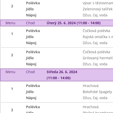
Polévka
vývar s těstovina
2
Jídlo
Zeleninový talíře
Nápoj
Džus, čaj, voda
Menu
Chod
Úterý 25. 6. 2024 (11:00 - 14:00)
Polévka
Čočková polévka
1
Jídlo
Rajská omáčka s m
Nápoj
Džus, čaj, voda
Polévka
Čočková polévka
2
Jídlo
Grilovaný hermel
Nápoj
Džus, čaj, voda
Menu
Chod
Středa 26. 6. 2024
(11:00 - 14:00)
Polévka
Hrachová
1
Jídlo
Boloňské špagety
Nápoj
Džus, čaj, voda
Polévka
Hrachová
2
Jídlo
Plněné bramborov