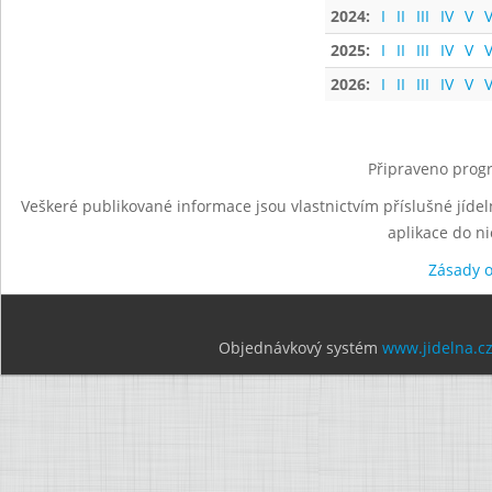
2024:
I
II
III
IV
V
V
2025:
I
II
III
IV
V
V
2026:
I
II
III
IV
V
V
Připraveno progr
Veškeré publikované informace jsou vlastnictvím příslušné jídel
aplikace do n
Zásady 
Objednávkový systém
www.jidelna.c