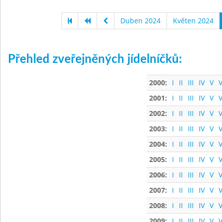
Duben 2024
Květen 2024
Přehled zveřejněných jídelníčků:
2000:
I
II
III
IV
V
V
2001:
I
II
III
IV
V
V
2002:
I
II
III
IV
V
V
2003:
I
II
III
IV
V
V
2004:
I
II
III
IV
V
V
2005:
I
II
III
IV
V
V
2006:
I
II
III
IV
V
V
2007:
I
II
III
IV
V
V
2008:
I
II
III
IV
V
V
2009:
I
II
III
IV
V
V