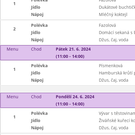
1
Jídlo
Dukátové buchtič
Nápoj
Mléčný koktejl
Polévka
Fazolová
2
Jídlo
Domácí sekaná s
Nápoj
Džus, čaj, voda
Menu
Chod
Pátek 21. 6. 2024
(11:00 - 14:00)
Polévka
Písmenková
1
Jídlo
Hamburská krůtí p
Nápoj
Džus, čaj, voda
Menu
Chod
Pondělí 24. 6. 2024
(11:00 - 14:00)
Polévka
Vývar s těstovina
1
Jídlo
Živáňské kuřecí ko
Nápoj
Džus, čaj, voda