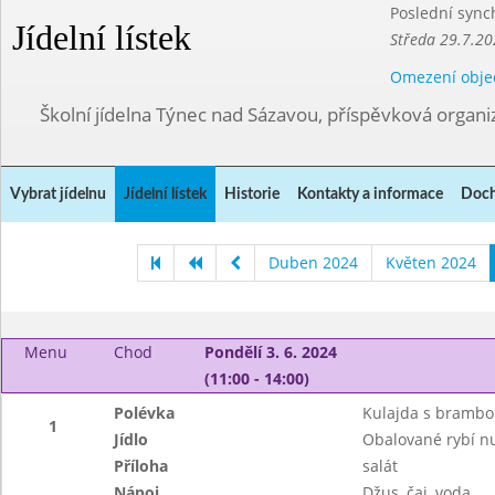
Poslední sync
Jídelní lístek
Středa 29.7.20
Omezení obje
Školní jídelna Týnec nad Sázavou, příspěvková organi
Vybrat jídelnu
Jídelní lístek
Historie
Kontakty a informace
Doch
Duben 2024
Květen 2024
Menu
Chod
Pondělí 3. 6. 2024
(11:00 - 14:00)
Polévka
Kulajda s brambo
1
Jídlo
Obalované rybí n
Příloha
salát
Nápoj
Džus, čaj, voda