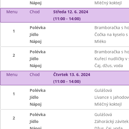
Nápoj
Mléčný koktejl
Menu
Chod
Středa 12. 6. 2024
(11:00 - 14:00)
Polévka
Bramboračka s h
1
Jídlo
Čočka na kyselo 
Nápoj
Mléko
Polévka
Bramboračka s h
2
Jídlo
Kuřecí nudličky v
Nápoj
Čaj, džus, voda
Menu
Chod
Čtvrtek 13. 6. 2024
(11:00 - 14:00)
Polévka
Gulášová
1
Jídlo
Lívance s jahodo
Nápoj
Mléčný koktejl
Polévka
Gulášová
2
Jídlo
Záhorácký závitek
Nápoj
Džus, čaj, voda