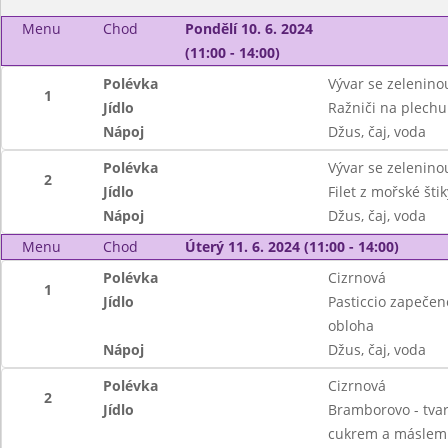
Menu
Chod
Pondělí 10. 6. 2024
(11:00 - 14:00)
Polévka
Vývar se zelenino
1
Jídlo
Ražniči na plechu 
Nápoj
Džus, čaj, voda
Polévka
Vývar se zelenino
2
Jídlo
Filet z mořské šti
Nápoj
Džus, čaj, voda
Menu
Chod
Úterý 11. 6. 2024 (11:00 - 14:00)
Polévka
Cizrnová
1
Jídlo
Pasticcio zapečen
obloha
Nápoj
Džus, čaj, voda
Polévka
Cizrnová
2
Jídlo
Bramborovo - tva
cukrem a máslem