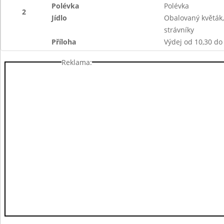
Polévka
Polévka
2
Jídlo
Obalovaný květák,
strávníky
Příloha
Výdej od 10,30 do
Reklama: