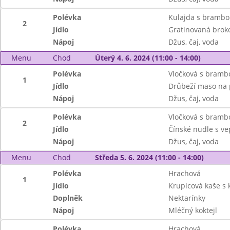
Polévka
Kulajda s brambo
2
Jídlo
Gratinovaná brok
Nápoj
Džus, čaj, voda
Menu
Chod
Úterý 4. 6. 2024 (11:00 - 14:00)
Polévka
Vločková s bramb
1
Jídlo
Drůbeží maso na 
Nápoj
Džus, čaj, voda
Polévka
Vločková s bramb
2
Jídlo
Čínské nudle s v
Nápoj
Džus, čaj, voda
Menu
Chod
Středa 5. 6. 2024 (11:00 - 14:00)
Polévka
Hrachová
1
Jídlo
Krupicová kaše s
Doplněk
Nektarínky
Nápoj
Mléčný koktejl
Polévka
Hrachová