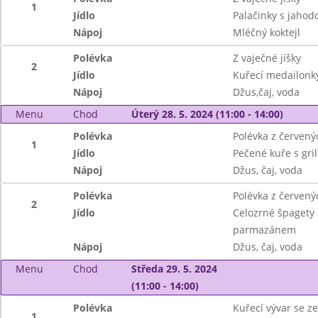
1
Jídlo
Palačinky s jaho
Nápoj
Mléčný koktejl
Polévka
Z vaječné jíšky
2
Jídlo
Kuřecí medailonk
Nápoj
Džus,čaj, voda
Menu
Chod
Úterý 28. 5. 2024 (11:00 - 14:00)
Polévka
Polévka z červenýc
1
Jídlo
Pečené kuře s gr
Nápoj
Džus, čaj, voda
Polévka
Polévka z červenýc
2
Jídlo
Celozrné špagety 
parmazánem
Nápoj
Džus, čaj, voda
Menu
Chod
Středa 29. 5. 2024
(11:00 - 14:00)
Polévka
Kuřecí vývar se z
1