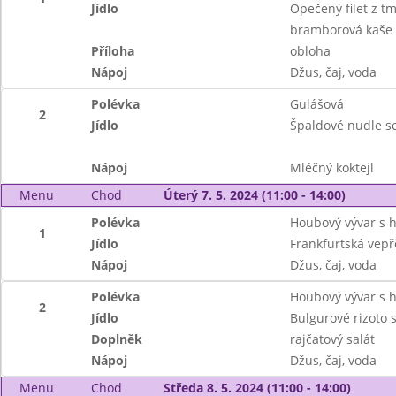
Jídlo
Opečený filet z t
bramborová kaše
Příloha
obloha
Nápoj
Džus, čaj, voda
Polévka
Gulášová
2
Jídlo
Špaldové nudle s
Nápoj
Mléčný koktejl
Menu
Chod
Úterý 7. 5. 2024 (11:00 - 14:00)
Polévka
Houbový vývar s 
1
Jídlo
Frankfurtská vepřo
Nápoj
Džus, čaj, voda
Polévka
Houbový vývar s 
2
Jídlo
Bulgurové rizoto
Doplněk
rajčatový salát
Nápoj
Džus, čaj, voda
Menu
Chod
Středa 8. 5. 2024 (11:00 - 14:00)