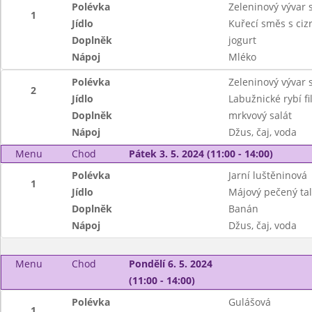
Polévka
Zeleninový vývar s
1
Jídlo
Kuřecí směs s ciz
Doplněk
jogurt
Nápoj
Mléko
Polévka
Zeleninový vývar s
2
Jídlo
Labužnické rybí f
Doplněk
mrkvový salát
Nápoj
Džus, čaj, voda
Menu
Chod
Pátek 3. 5. 2024 (11:00 - 14:00)
Polévka
Jarní luštěninová
1
Jídlo
Májový pečený talí
Doplněk
Banán
Nápoj
Džus, čaj, voda
Menu
Chod
Pondělí 6. 5. 2024
(11:00 - 14:00)
Polévka
Gulášová
1