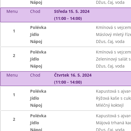
Nápoj
Džus, čaj, voda
Menu
Chod
Středa 15. 5. 2024
(11:00 - 14:00)
Polévka
Kmínová s vejcem
1
Jídlo
Máslový mletý říz
Nápoj
Džus, čaj, voda
Polévka
Kmínová s vejcem
2
Jídlo
Zeleninový salát 
Nápoj
Džus, čaj, voda
Menu
Chod
Čtvrtek 16. 5. 2024
(11:00 - 14:00)
Polévka
Kapustová s ajva
1
Jídlo
Rýžová kaše s cu
Nápoj
Mléčný koktejl
Polévka
Kapustová s ajva
2
Jídlo
Májová trhaná kac
Nápoj
Džus, čaj, voda