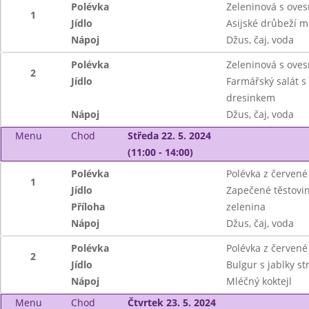
Polévka
Zeleninová s oves
1
Jídlo
Asijské drůbeží 
Nápoj
Džus, čaj, voda
Polévka
Zeleninová s oves
2
Jídlo
Farmářský salát s
dresinkem
Nápoj
Džus, čaj, voda
Menu
Chod
Středa 22. 5. 2024
(11:00 - 14:00)
Polévka
Polévka z červené
1
Jídlo
Zapečené těstovin
Příloha
zelenina
Nápoj
Džus, čaj, voda
Polévka
Polévka z červené
2
Jídlo
Bulgur s jablky 
Nápoj
Mléčný koktejl
Menu
Chod
Čtvrtek 23. 5. 2024