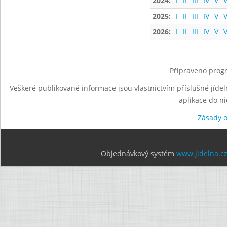
2024:
I
II
III
IV
V
V
2025:
I
II
III
IV
V
V
2026:
I
II
III
IV
V
V
Připraveno progr
Veškeré publikované informace jsou vlastnictvím příslušné jídel
aplikace do n
Zásady 
Objednávkový systém
www.jidelna.c