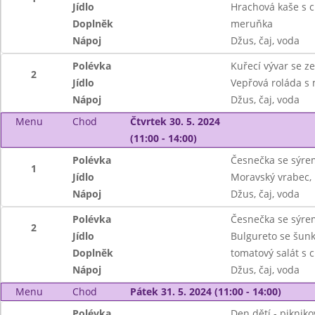
Jídlo
Hrachová kaše s 
Doplněk
meruňka
Nápoj
Džus, čaj, voda
Polévka
Kuřecí vývar se z
2
Jídlo
Vepřová roláda s 
Nápoj
Džus, čaj, voda
Menu
Chod
Čtvrtek 30. 5. 2024
(11:00 - 14:00)
Polévka
Česnečka se sýre
1
Jídlo
Moravský vrabec, 
Nápoj
Džus, čaj, voda
Polévka
Česnečka se sýre
2
Jídlo
Bulgureto se šun
Doplněk
tomatový salát s 
Nápoj
Džus, čaj, voda
Menu
Chod
Pátek 31. 5. 2024 (11:00 - 14:00)
Polévka
Den dětí - piknik