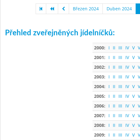
Březen 2024
Duben 2024
Přehled zveřejněných jídelníčků:
2000:
I
II
III
IV
V
V
2001:
I
II
III
IV
V
V
2002:
I
II
III
IV
V
V
2003:
I
II
III
IV
V
V
2004:
I
II
III
IV
V
V
2005:
I
II
III
IV
V
V
2006:
I
II
III
IV
V
V
2007:
I
II
III
IV
V
V
2008:
I
II
III
IV
V
V
2009:
I
II
III
IV
V
V