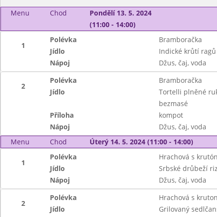
Menu
Chod
Pondělí 13. 5. 2024
(11:00 - 14:00)
Polévka
Bramboračka
1
Jídlo
Indické krůtí ragů
Nápoj
Džus, čaj, voda
Polévka
Bramboračka
2
Jídlo
Tortelli plněné ru
bezmasé
Příloha
kompot
Nápoj
Džus, čaj, voda
Menu
Chod
Úterý 14. 5. 2024 (11:00 - 14:00)
Polévka
Hrachová s krutó
1
Jídlo
Srbské drůbeží ri
Nápoj
Džus, čaj, voda
Polévka
Hrachová s kruto
2
Jídlo
Grilovaný sedlčan