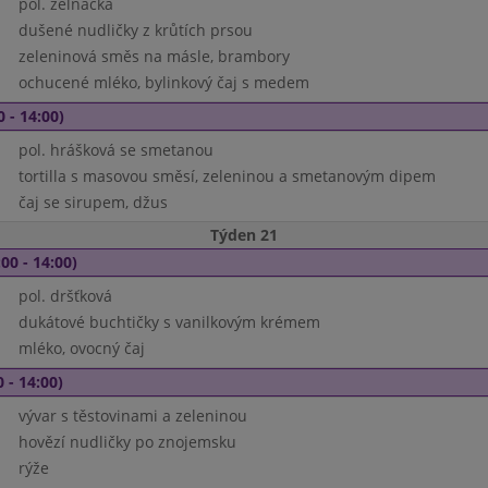
pol. zelňačka
dušené nudličky z krůtích prsou
zeleninová směs na másle, brambory
ochucené mléko, bylinkový čaj s medem
0 - 14:00)
pol. hrášková se smetanou
tortilla s masovou směsí, zeleninou a smetanovým dipem
čaj se sirupem, džus
Týden 21
00 - 14:00)
pol. dršťková
dukátové buchtičky s vanilkovým krémem
mléko, ovocný čaj
 - 14:00)
vývar s těstovinami a zeleninou
hovězí nudličky po znojemsku
rýže