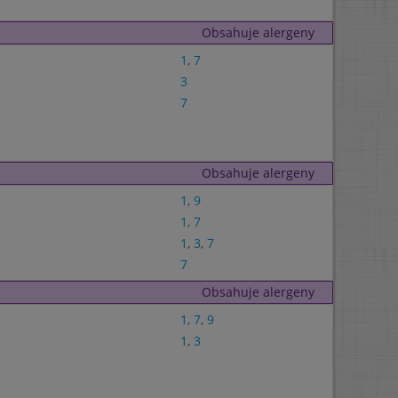
Obsahuje alergeny
1
,
7
3
7
Obsahuje alergeny
1
,
9
1
,
7
1
,
3
,
7
7
Obsahuje alergeny
1
,
7
,
9
1
,
3