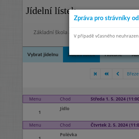
Jídelní lístek
Zpráva pro strávníky od 
Základní škola a Mateřská škola, Praha 4, O
V případě včasného neuhrazení 
Vybrat jídelnu
Jídelní lístek
Historie
Kon
Březe
Menu
Chod
Středa 1. 5. 2024 (11:00
Jídlo
1
Menu
Chod
Čtvrtek 2. 5. 2024 (11:0
Polévka
1