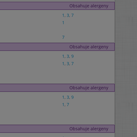
Obsahuje alergeny
1
,
3
,
7
1
7
Obsahuje alergeny
1
,
3
,
9
1
,
3
,
7
Obsahuje alergeny
1
,
3
,
9
1
,
7
Obsahuje alergeny