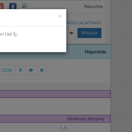
Nápověda
Close
×
Nemůžu se přihlásit
í řád ŠJ.
Nápověda
c 2024
Obsahuje alergeny
1
,
9