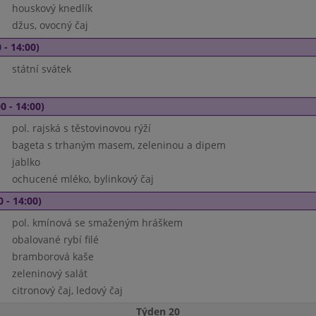
houskový knedlík
džus, ovocný čaj
 - 14:00)
státní svátek
0 - 14:00)
pol. rajská s těstovinovou rýží
bageta s trhaným masem, zeleninou a dipem
jablko
ochucené mléko, bylinkový čaj
0 - 14:00)
pol. kmínová se smaženým hráškem
obalované rybí filé
bramborová kaše
zeleninový salát
citronový čaj, ledový čaj
Týden 20