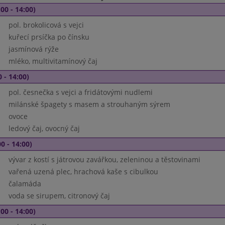
00 - 14:00)
pol. brokolicová s vejci
kuřecí prsíčka po čínsku
jasmínová rýže
mléko, multivitamínový čaj
 - 14:00)
pol. česnečka s vejci a fridátovými nudlemi
milánské špagety s masem a strouhaným sýrem
ovoce
ledový čaj, ovocný čaj
0 - 14:00)
vývar z kostí s játrovou zavářkou, zeleninou a těstovinami
vařená uzená plec, hrachová kaše s cibulkou
čalamáda
voda se sirupem, citronový čaj
00 - 14:00)