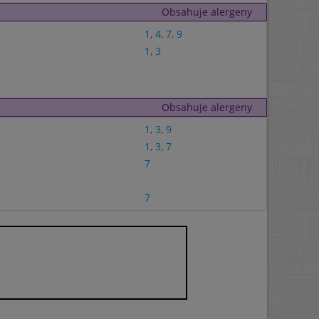
Obsahuje alergeny
1
,
4
,
7
,
9
1
,
3
Obsahuje alergeny
1
,
3
,
9
1
,
3
,
7
7
7