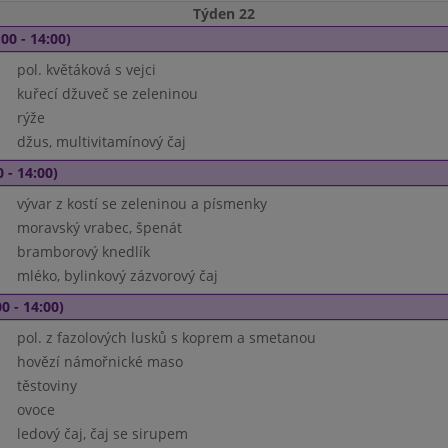
Týden 22
00 - 14:00)
pol. květáková s vejci
kuřecí džuveč se zeleninou
rýže
džus, multivitamínový čaj
 - 14:00)
vývar z kostí se zeleninou a písmenky
moravský vrabec, špenát
bramborový knedlík
mléko, bylinkový zázvorový čaj
0 - 14:00)
pol. z fazolových lusků s koprem a smetanou
hovězí námořnické maso
těstoviny
ovoce
ledový čaj, čaj se sirupem