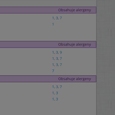
Obsahuje alergeny
1
,
3
,
7
1
Obsahuje alergeny
1
,
3
,
9
1
,
3
,
7
1
,
3
,
7
7
Obsahuje alergeny
1
,
3
,
7
1
,
3
1
,
3