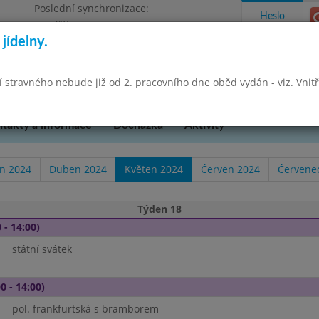
Poslední synchronizace:
Heslo
Pondělí 27.7.2026 13:26
jídelny.
Omezení objednávek
hradní 49
stravného nebude již od 2. pracovního dne oběd vydán - viz. Vnitřn
takty a informace
Docházka
Aktivity
n 2024
Duben 2024
Květen 2024
Červen 2024
Červene
Týden 18
 - 14:00)
státní svátek
0 - 14:00)
pol. frankfurtská s bramborem