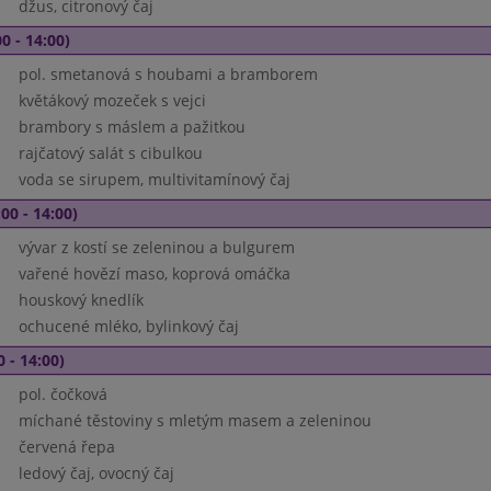
džus, citronový čaj
0 - 14:00)
pol. smetanová s houbami a bramborem
květákový mozeček s vejci
brambory s máslem a pažitkou
rajčatový salát s cibulkou
voda se sirupem, multivitamínový čaj
00 - 14:00)
vývar z kostí se zeleninou a bulgurem
vařené hovězí maso, koprová omáčka
houskový knedlík
ochucené mléko, bylinkový čaj
0 - 14:00)
pol. čočková
míchané těstoviny s mletým masem a zeleninou
červená řepa
ledový čaj, ovocný čaj