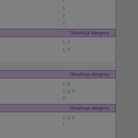
1
1
7
7
Obsahuje alergeny
1
,
7
1
,
7
Obsahuje alergeny
1
,
9
1
,
3
,
7
7
Obsahuje alergeny
1
,
3
,
9
1