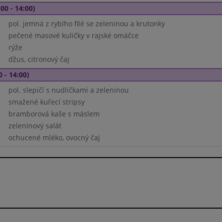
00 - 14:00)
pol. jemná z rybího filé se zeleninou a krutonky
pečené masové kuličky v rajské omáčce
rýže
džus, citronový čaj
0 - 14:00)
pol. slepičí s nudličkami a zeleninou
smažené kuřecí stripsy
bramborová kaše s máslem
zeleninový salát
ochucené mléko, ovocný čaj