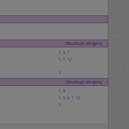
Obsahuje alergeny
1
,
3
,
7
1
,
7
,
12
7
Obsahuje alergeny
1
,
9
1
,
3
,
4
,
7
,
12
7