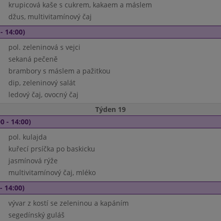
krupicová kaše s cukrem, kakaem a máslem
džus, multivitamínový čaj
- 14:00)
pol. zeleninová s vejci
sekaná pečeně
brambory s máslem a pažitkou
dip, zeleninový salát
ledový čaj, ovocný čaj
Týden 19
0 - 14:00)
pol. kulajda
kuřecí prsíčka po baskicku
jasmínová rýže
multivitamínový čaj, mléko
- 14:00)
vývar z kostí se zeleninou a kapáním
segedínský guláš