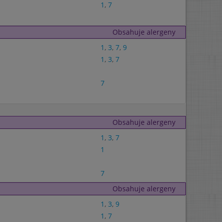
1
,
7
Obsahuje alergeny
1
,
3
,
7
,
9
1
,
3
,
7
7
Obsahuje alergeny
1
,
3
,
7
1
7
Obsahuje alergeny
1
,
3
,
9
1
,
7