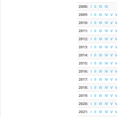
2008:
I
II
III
IV
2009:
I
II
III
IV
V
V
2010:
I
II
III
IV
V
V
2011:
I
II
III
IV
V
V
2012:
I
II
III
IV
V
V
2013:
I
II
III
IV
V
V
2014:
I
II
III
IV
V
V
2015:
I
II
III
IV
V
V
2016:
I
II
III
IV
V
V
2017:
I
II
III
IV
V
V
2018:
I
II
III
IV
V
V
2019:
I
II
III
IV
V
V
2020:
I
II
III
IV
V
V
2021:
I
II
III
IV
V
V