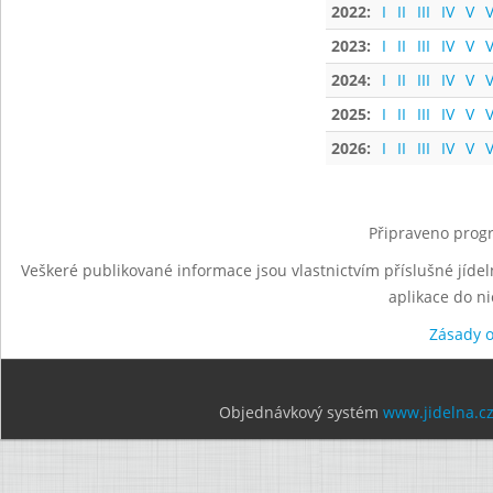
2022:
I
II
III
IV
V
V
2023:
I
II
III
IV
V
V
2024:
I
II
III
IV
V
V
2025:
I
II
III
IV
V
V
2026:
I
II
III
IV
V
V
Připraveno progr
Veškeré publikované informace jsou vlastnictvím příslušné jídel
aplikace do n
Zásady 
Objednávkový systém
www.jidelna.c