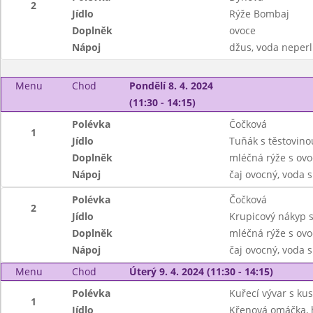
2
Jídlo
Rýže Bombaj
Doplněk
ovoce
Nápoj
džus, voda neperl
Menu
Chod
Pondělí 8. 4. 2024
(11:30 - 14:15)
Polévka
Čočková
1
Jídlo
Tuňák s těstovino
Doplněk
mléčná rýže s ov
Nápoj
čaj ovocný, voda 
Polévka
Čočková
2
Jídlo
Krupicový nákyp 
Doplněk
mléčná rýže s ov
Nápoj
čaj ovocný, voda 
Menu
Chod
Úterý 9. 4. 2024 (11:30 - 14:15)
Polévka
Kuřecí vývar s k
1
Jídlo
Křenová omáčka, 