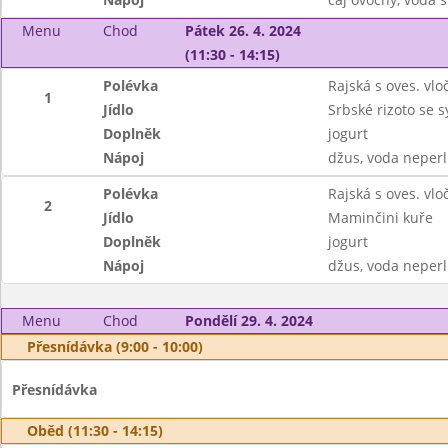
Menu
Chod
Pátek 26. 4. 2024
(11:30 - 14:15)
Polévka
Rajská s oves. vl
1
Jídlo
Srbské rizoto se 
Doplněk
jogurt
Nápoj
džus, voda neperl
Polévka
Rajská s oves. vl
2
Jídlo
Maminčini kuře
Doplněk
jogurt
Nápoj
džus, voda neperl
Menu
Chod
Pondělí 29. 4. 2024
Přesnídávka (9:00 - 10:00)
Přesnídávka
Oběd (11:30 - 14:15)