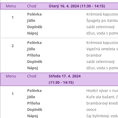
Menu
Chod
Úterý 16. 4. 2024 (11:30 - 14:15)
Polévka
Krémová kapustov
1
Jídlo
Špagety po italsku
Doplněk
salát zeleninový
Nápoj
džus, voda s pom
Polévka
Krémová kapustov
2
Jídlo
Vaječná omeleta s
Příloha
brambor
Doplněk
salát zeleninový
Nápoj
džus, voda s pom
Menu
Chod
Středa 17. 4. 2024
(11:30 - 14:15)
Polévka
Hovězí vývar s nu
1
Jídlo
Kuře ala bažant, č
Příloha
bramborový knedl
Doplněk
ovoce
Nápoj
čaj bylinkový, vod