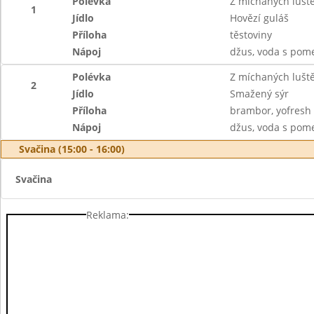
Polévka
Z míchaných lušt
1
Jídlo
Hovězí guláš
Příloha
těstoviny
Nápoj
džus, voda s pom
Polévka
Z míchaných lušt
2
Jídlo
Smažený sýr
Příloha
brambor, yofresh
Nápoj
džus, voda s pom
Svačina (15:00 - 16:00)
Svačina
Reklama: