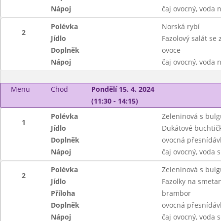
Nápoj
čaj ovocný, voda 
Polévka
Norská rybí
2
Jídlo
Fazolový salát se
Doplněk
ovoce
Nápoj
čaj ovocný, voda 
Menu
Chod
Pondělí 15. 4. 2024
(11:30 - 14:15)
Polévka
Zeleninová s bul
1
Jídlo
Dukátové buchtič
Doplněk
ovocná přesnídáv
Nápoj
čaj ovocný, voda 
Polévka
Zeleninová s bul
2
Jídlo
Fazolky na smetan
Příloha
brambor
Doplněk
ovocná přesnídáv
Nápoj
čaj ovocný, voda 