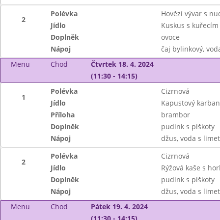
Polévka
Hovězí vývar s nu
2
Jídlo
Kuskus s kuřecí
Doplněk
ovoce
Nápoj
čaj bylinkový, vod
Menu
Chod
Čtvrtek 18. 4. 2024
(11:30 - 14:15)
Polévka
Cizrnová
1
Jídlo
Kapustový karba
Příloha
brambor
Doplněk
pudink s piškoty
Nápoj
džus, voda s lime
Polévka
Cizrnová
2
Jídlo
Rýžová kaše s ho
Doplněk
pudink s piškoty
Nápoj
džus, voda s lime
Menu
Chod
Pátek 19. 4. 2024
(11:30 - 14:15)