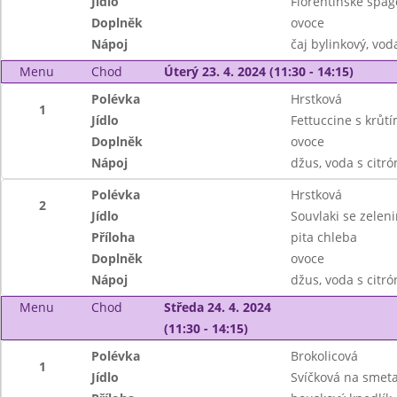
Jídlo
Florentinské špa
Doplněk
ovoce
Nápoj
čaj bylinkový, vo
Menu
Chod
Úterý 23. 4. 2024 (11:30 - 14:15)
Polévka
Hrstková
1
Jídlo
Fettuccine s krůt
Doplněk
ovoce
Nápoj
džus, voda s citr
Polévka
Hrstková
2
Jídlo
Souvlaki se zelen
Příloha
pita chleba
Doplněk
ovoce
Nápoj
džus, voda s citr
Menu
Chod
Středa 24. 4. 2024
(11:30 - 14:15)
Polévka
Brokolicová
1
Jídlo
Svíčková na smet