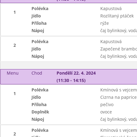
Polévka
Kapustová
1
Jídlo
Rozlítaný ptáček
Příloha
rýže
Nápoj
čaj bylinkový, vod
Polévka
Kapustová
2
Jídlo
Zapečené brambor
Nápoj
čaj bylinkový, vod
Menu
Chod
Pondělí 22. 4. 2024
(11:30 - 14:15)
Polévka
Kmínová s vejcem
1
Jídlo
Cizrna na paprice
Příloha
pečivo
Doplněk
ovoce
Nápoj
čaj bylinkový, vo
Polévka
Kmínová s vejcem
2