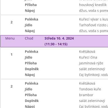
Příloha
houskový knedlík
Nápoj
džus, voda s po
Polévka
Kuřecí vývar s k
2
Jídlo
Tarhoňové rizoto 
Nápoj
džus, voda s po
Menu
Chod
Středa 10. 4. 2024
(11:30 - 14:15)
Polévka
Květáková
1
Jídlo
Kuřecí čína
Příloha
jasmínová rýže
Doplněk
salát zeleninový
Nápoj
čaj bylinkový, vo
Polévka
Květáková
2
Jídlo
Tondovo kuře
Příloha
brambor
Doplněk
salát zeleninový
Nápoj
čaj bylinkový, vo