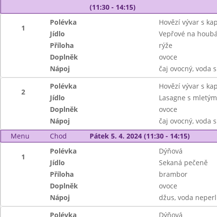
(11:30 - 14:15)
Polévka
Hovězí vývar s k
1
Jídlo
Vepřové na houb
Příloha
rýže
Doplněk
ovoce
Nápoj
čaj ovocný, voda 
Polévka
Hovězí vývar s k
2
Jídlo
Lasagne s mletý
Doplněk
ovoce
Nápoj
čaj ovocný, voda 
Menu
Chod
Pátek 5. 4. 2024 (11:30 - 14:15)
Polévka
Dýňová
1
Jídlo
Sekaná pečeně
Příloha
brambor
Doplněk
ovoce
Nápoj
džus, voda neperl
Polévka
Dýňová