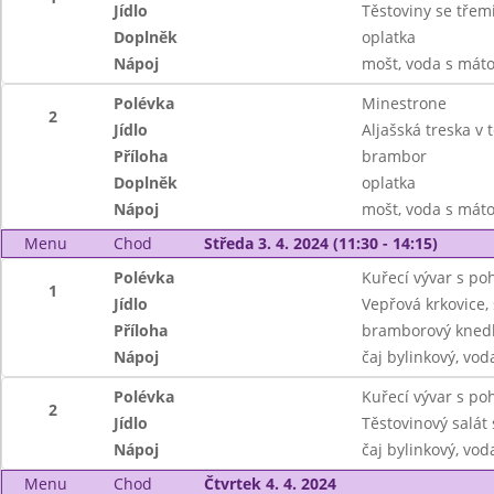
Jídlo
Těstoviny se třem
Doplněk
oplatka
Nápoj
mošt, voda s mát
Polévka
Minestrone
2
Jídlo
Aljašská treska v 
Příloha
brambor
Doplněk
oplatka
Nápoj
mošt, voda s mát
Menu
Chod
Středa 3. 4. 2024 (11:30 - 14:15)
Polévka
Kuřecí vývar s p
1
Jídlo
Vepřová krkovice,
Příloha
bramborový knedl
Nápoj
čaj bylinkový, vod
Polévka
Kuřecí vývar s p
2
Jídlo
Těstovinový salát
Nápoj
čaj bylinkový, vod
Menu
Chod
Čtvrtek 4. 4. 2024