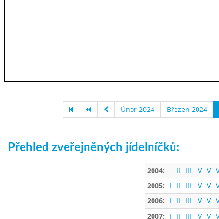
Únor 2024
Březen 2024
Přehled zveřejněných jídelníčků:
2004:
II
III
IV
V
V
2005:
I
II
III
IV
V
V
2006:
I
II
III
IV
V
V
2007:
I
II
III
IV
V
V