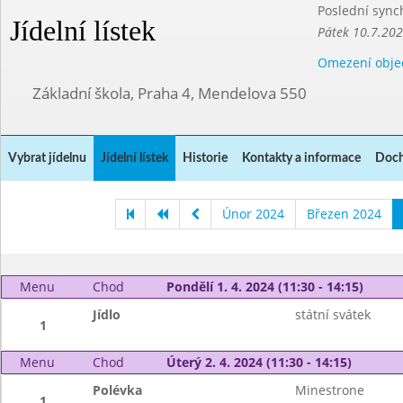
Poslední sync
Jídelní lístek
Pátek 10.7.20
Omezení obje
Základní škola, Praha 4, Mendelova 550
Vybrat jídelnu
Jídelní lístek
Historie
Kontakty a informace
Doch
Únor 2024
Březen 2024
Menu
Chod
Pondělí 1. 4. 2024 (11:30 - 14:15)
Jídlo
státní svátek
1
Menu
Chod
Úterý 2. 4. 2024 (11:30 - 14:15)
Polévka
Minestrone
1