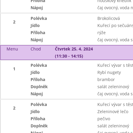
Příloha
houskový knedlík
Nápoj
čaj ovocný, voda 
Polévka
Brokolicová
2
Jídlo
Kuřecí po sečuán
Příloha
rýže
Nápoj
čaj ovocný, voda
Menu
Chod
Čtvrtek 25. 4. 2024
(11:30 - 14:15)
Polévka
Kuřecí vývar s těs
1
Jídlo
Rybí nugety
Příloha
brambor
Doplněk
salát zeleninový
Nápoj
čaj ovocný, voda s
Polévka
Kuřecí vývar s těs
2
Jídlo
Zeleninové lečo
Příloha
pečivo
Doplněk
salát zeleninový
Nápoj
čaj ovocný, voda s