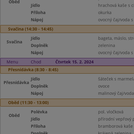
Oběd
Jídlo
hrachová kaše s c
Příloha
okurka
Nápoj
ovocný čaj/voda s
Svačina (14:30 - 14:45)
Jídlo
bageta, máslo, st
Svačina
Doplněk
zelenina
Nápoj
ovocný čaj/voda s
Menu
Chod
Čtvrtek 15. 2. 2024
Přesnídávka (8:30 - 8:45)
Jídlo
šáteček s marme
Přesnídávka
Doplněk
ovoce
Nápoj
malinový čaj/voda
Oběd (11:30 - 13:00)
Polévka
pol. vločková
Oběd
Jídlo
přírodní vepřový 
Příloha
bramborová kaše
Doplněk
krájená zelenina