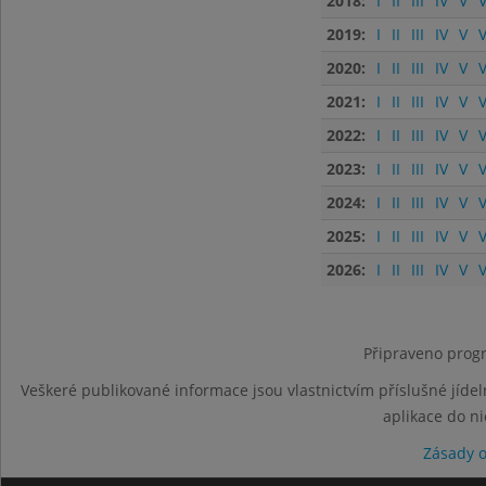
2018:
I
II
III
IV
V
V
2019:
I
II
III
IV
V
V
2020:
I
II
III
IV
V
V
2021:
I
II
III
IV
V
V
2022:
I
II
III
IV
V
V
2023:
I
II
III
IV
V
V
2024:
I
II
III
IV
V
V
2025:
I
II
III
IV
V
V
2026:
I
II
III
IV
V
V
Připraveno progr
Veškeré publikované informace jsou vlastnictvím příslušné jídel
aplikace do n
Zásady 