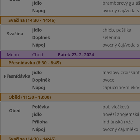
Jídlo
bramborový guláš 
Nápoj
ovocný čaj/voda s
Svačina (14:30 - 14:45)
Jídlo
chléb, paštika
Svačina
Doplněk
zelenina
Nápoj
ovocný čaj/voda s
Menu
Chod
Pátek 23. 2. 2024
Přesnídávka (8:30 - 8:45)
Jídlo
máslový croissant
Přesnídávka
Doplněk
ovoce
Nápoj
capuccino/mléko/
Oběd (11:30 - 13:00)
Polévka
pol. vločková
Oběd
Jídlo
hovězí znojemská
Příloha
indiánská rýže
Nápoj
ovocný čaj/mléko
Svačina (14:30 - 14:45)