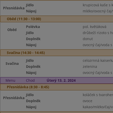
Jídlo
krupicová kaše s
Přesnídávka
Nápoj
mléko/ovocný čaj/
Oběd (11:30 - 13:00)
Polévka
pol. květáková
Oběd
Jídlo
drůbeží rizoto s 
Doplněk
donut
Nápoj
ovocný čaj/voda s
Svačina (14:30 - 14:45)
Jídlo
celozrnná kaiserk
Svačina
Doplněk
zelenina
Nápoj
ovocný čaj/voda s
Menu
Chod
Úterý 13. 2. 2024
Přesnídávka (8:30 - 8:45)
Jídlo
koláček s tvaroh
Přesnídávka
Doplněk
ovoce
Nápoj
kakao/mléko/čaj/