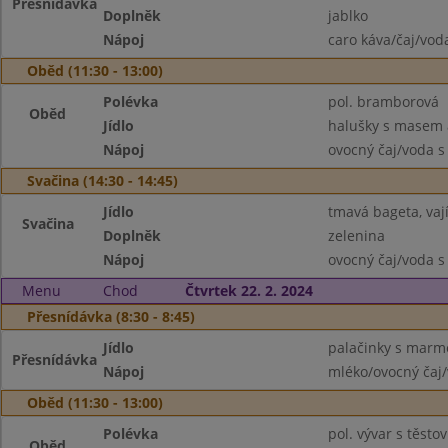
Přesnídávka
Doplněk
jablko
Nápoj
caro káva/čaj/vod
Oběd (11:30 - 13:00)
Polévka
pol. bramborová
Oběd
Jídlo
halušky s masem 
Nápoj
ovocný čaj/voda s
Svačina (14:30 - 14:45)
Jídlo
tmavá bageta, va
Svačina
Doplněk
zelenina
Nápoj
ovocný čaj/voda s
Menu
Chod
Čtvrtek 22. 2. 2024
Přesnídávka (8:30 - 8:45)
Jídlo
palačinky s marm
Přesnídávka
Nápoj
mléko/ovocný čaj/
Oběd (11:30 - 13:00)
Polévka
pol. vývar s těsto
Oběd