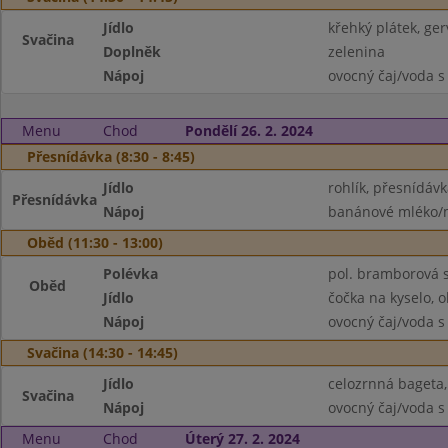
Jídlo
křehký plátek, ger
Svačina
Doplněk
zelenina
Nápoj
ovocný čaj/voda s
Menu
Chod
Pondělí 26. 2. 2024
Přesnídávka (8:30 - 8:45)
Jídlo
rohlík, přesnídávk
Přesnídávka
Nápoj
banánové mléko/m
Oběd (11:30 - 13:00)
Polévka
pol. bramborová 
Oběd
Jídlo
čočka na kyselo, o
Nápoj
ovocný čaj/voda s
Svačina (14:30 - 14:45)
Jídlo
celozrnná bageta
Svačina
Nápoj
ovocný čaj/voda s
Menu
Chod
Úterý 27. 2. 2024