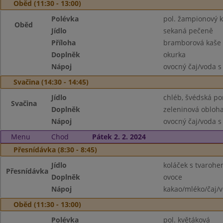
Oběd (11:30 - 13:00)
Polévka
pol. žampionový 
Oběd
Jídlo
sekaná pečeně
Příloha
bramborová kaše
Doplněk
okurka
Nápoj
ovocný čaj/voda s
Svačina (14:30 - 14:45)
Jídlo
chléb, švédská p
Svačina
Doplněk
zeleninová obloh
Nápoj
ovocný čaj/voda s
Menu
Chod
Pátek 2. 2. 2024
Přesnídávka (8:30 - 8:45)
Jídlo
koláček s tvaroh
Přesnídávka
Doplněk
ovoce
Nápoj
kakao/mléko/čaj/
Oběd (11:30 - 13:00)
Polévka
pol. květáková