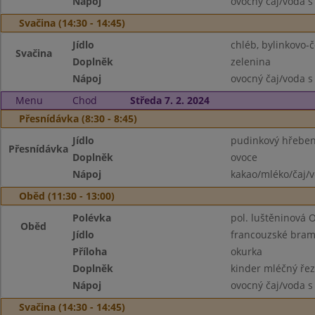
Nápoj
ovocný čaj/voda s
Svačina (14:30 - 14:45)
Jídlo
chléb, bylinkovo-
Svačina
Doplněk
zelenina
Nápoj
ovocný čaj/voda s
Menu
Chod
Středa 7. 2. 2024
Přesnídávka (8:30 - 8:45)
Jídlo
pudinkový hřebe
Přesnídávka
Doplněk
ovoce
Nápoj
kakao/mléko/čaj/
Oběd (11:30 - 13:00)
Polévka
pol. luštěninová 
Oběd
Jídlo
francouzské bra
Příloha
okurka
Doplněk
kinder mléčný řez
Nápoj
ovocný čaj/voda s
Svačina (14:30 - 14:45)