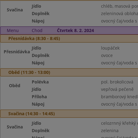
Jídlo
chléb, masová p
Svačina
Doplněk
zeleninová obloh
Nápoj
ovocný čaj/voda s
Menu
Chod
Čtvrtek 8. 2. 2024
Přesnídávka (8:30 - 8:45)
Jídlo
loupáček
Přesnídávka
Doplněk
ovoce
Nápoj
ovocný čaj/voda s
Oběd (11:30 - 13:00)
Polévka
pol. brokolicová
Oběd
Jídlo
vepřová pečeně
Příloha
bramborový knedlí
Nápoj
ovocný čaj/voda s
Svačina (14:30 - 14:45)
Jídlo
celozrnný křehký 
Svačina
Doplněk
zelenina
Nápoj
ovocný čaj/voda s