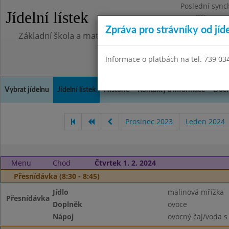
Poslední sync
Jídelní lístek
Pondělí 13.7.2
Zpráva pro strávníky od jíd
Základní škola a mateřská škola Chlumín, okres Měln
Informace o platbách na tel. 739 03
Vybrat jídelnu
Jídelní lístek
Historie
Kontakty a informace
Doch
Prosinec 2023
Leden 2024
Menu
Chod
Čtvrtek 1. 2. 2024
Přesnídávka (8:30 - 8:45)
Jídlo
malinová mřížka
Přesnídávka
Doplněk
ovoce
Nápoj
ovocný čaj/voda s