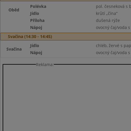
Polévka
pol. česneková s
Oběd
Jídlo
krůtí „čína“
Příloha
dušená rýže
Nápoj
ovocný čaj/voda s
Svačina (14:30 - 14:45)
Jídlo
chléb, žervé s pa
Svačina
Nápoj
ovocný čaj/voda s
Reklama: