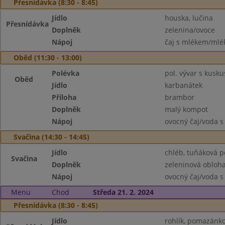
Přesnídávka (8:30 - 8:45)
Jídlo
houska, lučina
Přesnídávka
Doplněk
zelenina/ovoce
Nápoj
čaj s mlékem/mlék
Oběd (11:30 - 13:00)
Polévka
pol. vývar s kusk
Oběd
Jídlo
karbanátek
Příloha
brambor
Doplněk
malý kompot
Nápoj
ovocný čaj/voda s
Svačina (14:30 - 14:45)
Jídlo
chléb, tuňáková 
Svačina
Doplněk
zeleninová obloh
Nápoj
ovocný čaj/voda s
Menu
Chod
Středa 21. 2. 2024
Přesnídávka (8:30 - 8:45)
Jídlo
rohlík, pomazánk