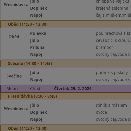
Jídlo
chleba ve vajíčku
Přesnídávka
Doplněk
krájená zelenina
Nápoj
čaj s mlékem/mlék
Oběd (11:30 - 13:00)
Polévka
pol. hrachová s k
Oběd
Jídlo
čevabčiči s cibulí
Příloha
brambor
Nápoj
ovocný čaj/voda s
Svačina (14:30 - 14:45)
Jídlo
pudink s piškoty
Svačina
Nápoj
ovocný čaj/voda s
Menu
Chod
Čtvrtek 29. 2. 2024
Přesnídávka (8:30 - 8:45)
Jídlo
rohlík s máslem
Přesnídávka
Doplněk
ovoce
Nápoj
ovocný čaj/voda s
Oběd (11:30 - 13:00)