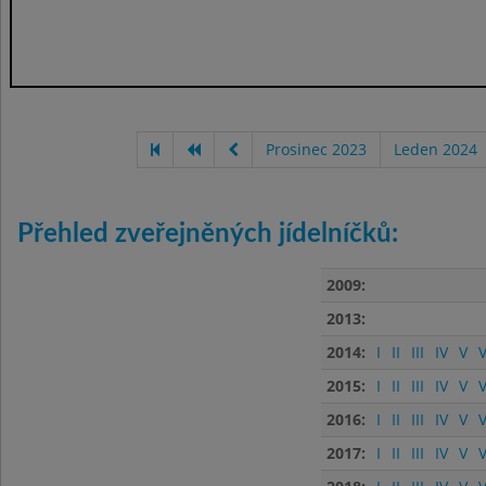
Prosinec 2023
Leden 2024
Přehled zveřejněných jídelníčků:
2009:
2013:
2014:
I
II
III
IV
V
V
2015:
I
II
III
IV
V
V
2016:
I
II
III
IV
V
V
2017:
I
II
III
IV
V
V