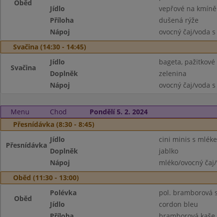
Oběd
Jídlo
vepřové na kmíně
Příloha
dušená rýže
Nápoj
ovocný čaj/voda s
Svačina (14:30 - 14:45)
Jídlo
bageta, pažitkové
Svačina
Doplněk
zelenina
Nápoj
ovocný čaj/voda s
Menu
Chod
Pondělí 5. 2. 2024
Přesnídávka (8:30 - 8:45)
Jídlo
cini minis s mlék
Přesnídávka
Doplněk
jablko
Nápoj
mléko/ovocný čaj/
Oběd (11:30 - 13:00)
Polévka
pol. bramborová 
Oběd
Jídlo
cordon bleu
Příloha
bramborová kaše