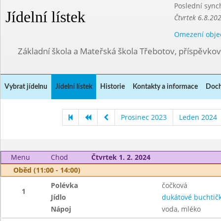
Poslední sync
Jídelní lístek
Čtvrtek 6.8.20
Omezení obje
Základní škola a Mateřská škola Třebotov, příspěvko
Vybrat jídelnu
Jídelní lístek
Historie
Kontakty a informace
Doch
Prosinec 2023
Leden 2024
Menu
Chod
Čtvrtek 1. 2. 2024
Oběd (11:00 - 14:00)
Polévka
čočková
1
Jídlo
dukátové buchtič
Nápoj
voda, mléko