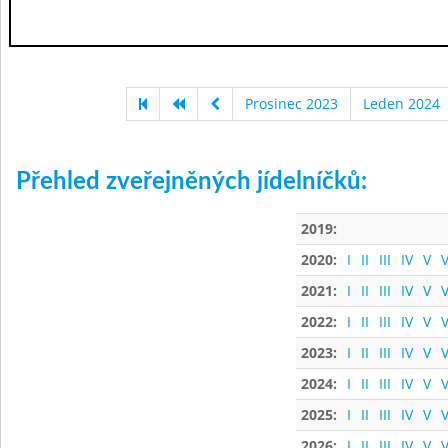
Prosinec 2023
Leden 2024
Přehled zveřejněných jídelníčků:
2019:
2020:
I
II
III
IV
V
V
2021:
I
II
III
IV
V
V
2022:
I
II
III
IV
V
V
2023:
I
II
III
IV
V
V
2024:
I
II
III
IV
V
V
2025:
I
II
III
IV
V
V
2026:
I
II
III
IV
V
V