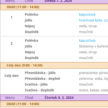
Menu
Chod
Středa 7. 2. 2024
Oběd (11:00 - 14:00)
Polévka
kapustová
1
Jídlo
hrachová kaše, u
Nápoj
voda, sirup
Doplněk
moučník
Polévka
kapustová
2
Jídlo
těstoviny s kuře
Nápoj
voda, sirup
Doplněk
moučník
Celý den (9:00 - 14:30)
Přesnídávka - jídlo
pomazánka sýrová
Celý den
Přesnídávka - doplně
zelenina, voda, ča
Svačina - jídlo
moučník
Svačina - doplněk
ovoce, kakao, voda
Menu
Chod
Čtvrtek 8. 2. 2024
Oběd (11:00 - 14:00)