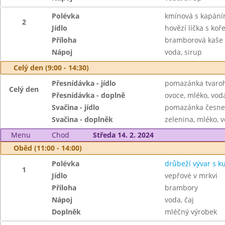
Polévka
kmínová s kapán
2
Jídlo
hovězí líčka s ko
Příloha
bramborová kaše
Nápoj
voda, sirup
Celý den (9:00 - 14:30)
Přesnídávka - jídlo
pomazánka tvaroho
Celý den
Přesnídávka - doplně
ovoce, mléko, voda
Svačina - jídlo
pomazánka česnek
Svačina - doplněk
zelenina, mléko, v
Menu
Chod
Středa 14. 2. 2024
Oběd (11:00 - 14:00)
Polévka
drůbeží vývar s 
1
Jídlo
vepřové v mrkvi
Příloha
brambory
Nápoj
voda, čaj
Doplněk
mléčný výrobek