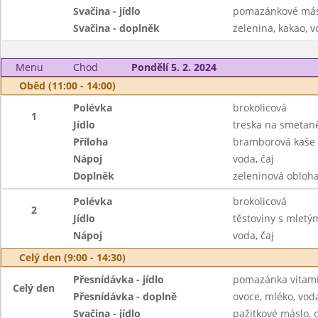
Svačina - jídlo
pomazánkové másl
Svačina - doplněk
zelenina, kakao, v
Menu
Chod
Pondělí 5. 2. 2024
Oběd (11:00 - 14:00)
Polévka
brokolicová
1
Jídlo
treska na smetaně
Příloha
bramborová kaše
Nápoj
voda, čaj
Doplněk
zeleninová obloh
Polévka
brokolicová
2
Jídlo
těstoviny s mlet
Nápoj
voda, čaj
Celý den (9:00 - 14:30)
Přesnídávka - jídlo
pomazánka vitamí
Celý den
Přesnídávka - doplně
ovoce, mléko, voda
Svačina - jídlo
pažitkové máslo, 