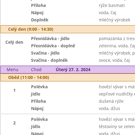
Příloha
rýže basmati
Nápoj
voda, čaj
Doplněk
mléčný výrobek
Celý den (9:00 - 14:30)
Přesnídávka - jídlo
pomazánka z tresč
Celý den
Přesnídávka - doplně
zelenina, voda, ča
Svačina - jídlo
mléčný výrobek, p
Svačina - doplněk
ovoce, voda, čaj
Menu
Chod
Úterý 27. 2. 2024
Oběd (11:00 - 14:00)
Polévka
hovězí vývar s má
1
Jídlo
vepřové nudličky
Příloha
dušená rýže
Nápoj
voda, džus
Polévka
hovězí vývar s má
2
Jídlo
těstoviny se zele
Nápoj
voda, džus