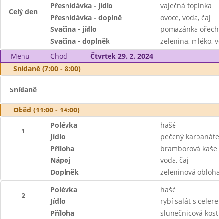
Přesnídávka - jídlo
vaječná topinka
Celý den
Přesnídávka - doplně
ovoce, voda, čaj
Svačina - jídlo
pomazánka ořecho
Svačina - doplněk
zelenina, mléko, v
Menu
Chod
Čtvrtek 29. 2. 2024
Snídaně (7:00 - 8:00)
Snídaně
Oběd (11:00 - 14:00)
Polévka
hašé
1
Jídlo
pečený karbanáte
Příloha
bramborová kaše
Nápoj
voda, čaj
Doplněk
zeleninová obloh
Polévka
hašé
2
Jídlo
rybí salát s celer
Příloha
slunečnicová kost