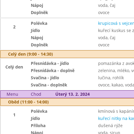
Nápoj
voda, čaj
Doplněk
ovoce
Polévka
krupicová s vejce
2
Jídlo
kuřecí kuskus se 
Nápoj
voda, čaj
Doplněk
ovoce
Celý den (9:00 - 14:30)
Přesnídávka - jídlo
pomazánka z avok
Celý den
Přesnídávka - doplně
zelenina, mléko, v
Svačina - jídlo
lučina, rohlík
Svačina - doplněk
ovoce, kakao, voda
Menu
Chod
Úterý 13. 2. 2024
Oběd (11:00 - 14:00)
Polévka
kmínová s kapán
1
Jídlo
kuřecí nitky na ka
Příloha
dušená rýže
Nápoj
voda, sirup