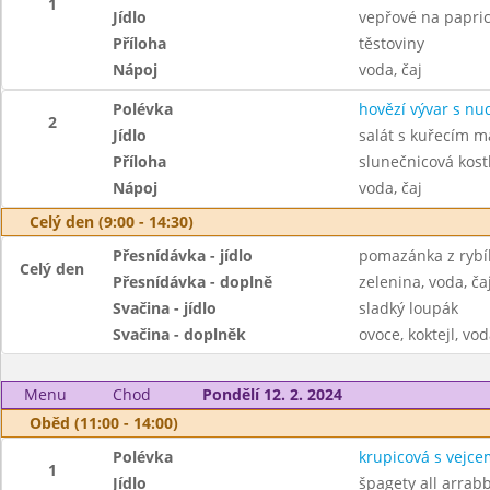
1
Jídlo
vepřové na papri
Příloha
těstoviny
Nápoj
voda, čaj
Polévka
hovězí vývar s nu
2
Jídlo
salát s kuřecím 
Příloha
slunečnicová kost
Nápoj
voda, čaj
Celý den (9:00 - 14:30)
Přesnídávka - jídlo
pomazánka z rybíh
Celý den
Přesnídávka - doplně
zelenina, voda, ča
Svačina - jídlo
sladký loupák
Svačina - doplněk
ovoce, koktejl, vod
Menu
Chod
Pondělí 12. 2. 2024
Oběd (11:00 - 14:00)
Polévka
krupicová s vejce
1
Jídlo
špagety all arrabb