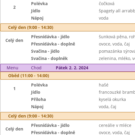
Polévka
čočková
2
Jídlo
špagety all arrabb
Nápoj
voda
Celý den (9:00 - 14:30)
Přesnídávka - jídlo
šunková pěna, roh
Celý den
Přesnídávka - doplně
ovoce, voda, čaj
Svačina - jídlo
pomazánka sýrová 
Svačina - doplněk
zelenina, mléko, v
Menu
Chod
Pátek 2. 2. 2024
Oběd (11:00 - 14:00)
Polévka
hašé
1
Jídlo
francouzké bram
Příloha
kyselá okurka
Nápoj
voda, čaj
Celý den (9:00 - 14:30)
Přesnídávka - jídlo
cereálie v mléce
Celý den
Přesnídávka - doplně
ovoce, voda, čaj