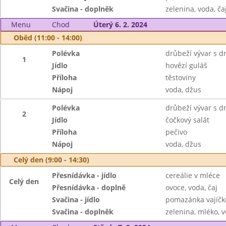
Svačina - doplněk
zelenina, voda, ča
Menu
Chod
Úterý 6. 2. 2024
Oběd (11:00 - 14:00)
Polévka
drůbeží vývar s 
1
Jídlo
hovězí guláš
Příloha
těstoviny
Nápoj
voda, džus
Polévka
drůbeží vývar s 
2
Jídlo
čočkový salát
Příloha
pečivo
Nápoj
voda, džus
Celý den (9:00 - 14:30)
Přesnídávka - jídlo
cereálie v mléce
Celý den
Přesnídávka - doplně
ovoce, voda, čaj
Svačina - jídlo
pomazánka vajíčk
Svačina - doplněk
zelenina, mléko, v