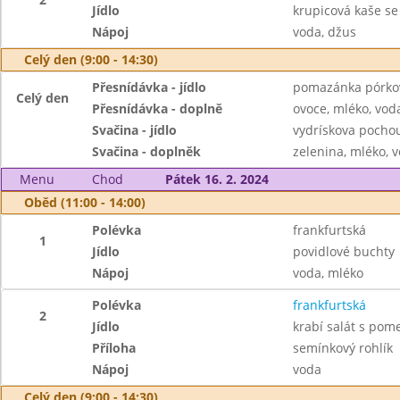
Jídlo
krupicová kaše se 
Nápoj
voda, džus
Celý den (9:00 - 14:30)
Přesnídávka - jídlo
pomazánka pórkov
Celý den
Přesnídávka - doplně
ovoce, mléko, voda
Svačina - jídlo
vydrískova pochou
Svačina - doplněk
zelenina, mléko, v
Menu
Chod
Pátek 16. 2. 2024
Oběd (11:00 - 14:00)
Polévka
frankfurtská
1
Jídlo
povidlové buchty
Nápoj
voda, mléko
Polévka
frankfurtská
2
Jídlo
krabí salát s po
Příloha
semínkový rohlík
Nápoj
voda
Celý den (9:00 - 14:30)