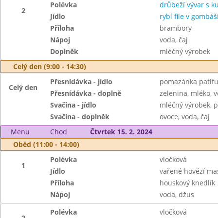
Polévka
drůbeží vývar s 
2
Jídlo
rybí file v gombáš
Příloha
brambory
Nápoj
voda, čaj
Doplněk
mléčný výrobek
Celý den (9:00 - 14:30)
Přesnídávka - jídlo
pomazánka patifu,
Celý den
Přesnídávka - doplně
zelenina, mléko, v
Svačina - jídlo
mléčný výrobek, p
Svačina - doplněk
ovoce, voda, čaj
Menu
Chod
Čtvrtek 15. 2. 2024
Oběd (11:00 - 14:00)
Polévka
vločková
1
Jídlo
vařené hovězí ma
Příloha
houskový knedlík
Nápoj
voda, džus
Polévka
vločková
2