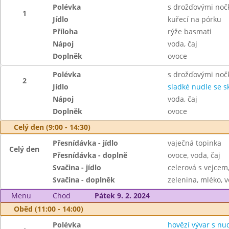
Polévka
s drožďovými noč
1
Jídlo
kuřecí na pórku
Příloha
rýže basmati
Nápoj
voda, čaj
Doplněk
ovoce
Polévka
s drožďovými noč
2
Jídlo
sladké nudle se sk
Nápoj
voda, čaj
Doplněk
ovoce
Celý den (9:00 - 14:30)
Přesnídávka - jídlo
vaječná topinka
Celý den
Přesnídávka - doplně
ovoce, voda, čaj
Svačina - jídlo
celerová s vejcem
Svačina - doplněk
zelenina, mléko, v
Menu
Chod
Pátek 9. 2. 2024
Oběd (11:00 - 14:00)
Polévka
hovězí vývar s nu