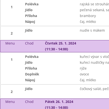
Polévka
rajská se strouhá
1
Jídlo
pečená sekaná, sa
Příloha
brambory
Nápoj
čaj, mléko
Jídlo
nudle s mákem
2
Menu
Chod
Čtvrtek 25. 1. 2024
(11:30 - 14:00)
Polévka
kuřecí vývar s vlo
1
Jídlo
kuřecí nudličky na
Příloha
rýže
Doplněk
ovoce
Nápoj
čaj, mléko
Jídlo
čočkový salát, peč
2
Menu
Chod
Pátek 26. 1. 2024
(11:30 - 14:00)