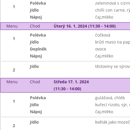
Polévka
zeleninová s cizr
1
Jídlo
chilli con carne, r
Nápoj
čaj,mléko
Menu
Chod
Úterý 16. 1. 2024 (11:30 - 14:00)
Polévka
čočková
1
Jídlo
krůtí maso na papr
Doplněk
ovoce
Nápoj
čaj,mléko
Jídlo
těstoviny se sýro
2
Menu
Chod
Středa 17. 1. 2024
(11:30 - 14:00)
Polévka
gulášová, chléb
1
Jídlo
kuřecí rizoto, sýr
Nápoj
čaj,mléko
Jídlo
květák jako mozeč
2