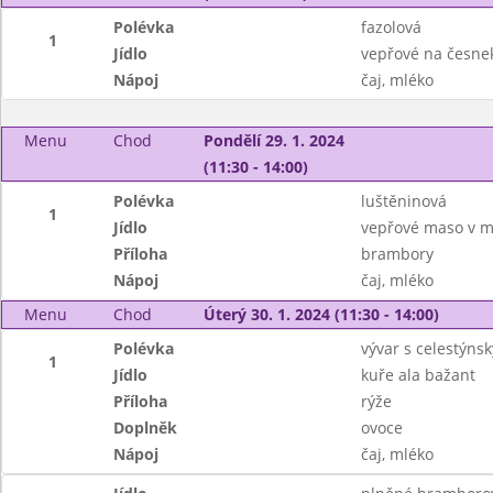
Polévka
fazolová
1
Jídlo
vepřové na česne
Nápoj
čaj, mléko
Menu
Chod
Pondělí 29. 1. 2024
(11:30 - 14:00)
Polévka
luštěninová
1
Jídlo
vepřové maso v m
Příloha
brambory
Nápoj
čaj, mléko
Menu
Chod
Úterý 30. 1. 2024 (11:30 - 14:00)
Polévka
vývar s celestýns
1
Jídlo
kuře ala bažant
Příloha
rýže
Doplněk
ovoce
Nápoj
čaj, mléko