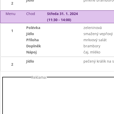
Jídlo
plněné bramborové
2
Menu
Chod
Středa 31. 1. 2024
(11:30 - 14:00)
Polévka
zeleninová
1
Jídlo
smažený vepřový 
Příloha
mrkvový salát
Doplněk
brambory
Nápoj
čaj, mléko
Jídlo
pečený králík na 
2
Reklama: