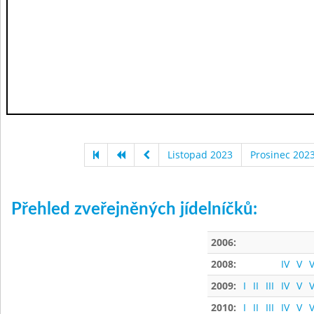
Listopad 2023
Prosinec 202
Přehled zveřejněných jídelníčků:
2006:
2008:
IV
V
V
2009:
I
II
III
IV
V
V
2010:
I
II
III
IV
V
V