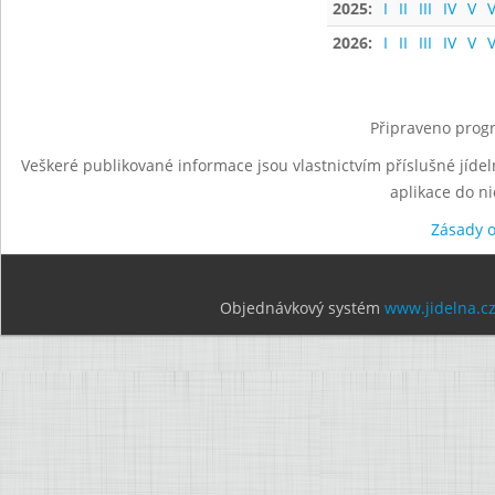
2025:
I
II
III
IV
V
V
2026:
I
II
III
IV
V
V
Připraveno progr
Veškeré publikované informace jsou vlastnictvím příslušné jídel
aplikace do n
Zásady 
Objednávkový systém
www.jidelna.c