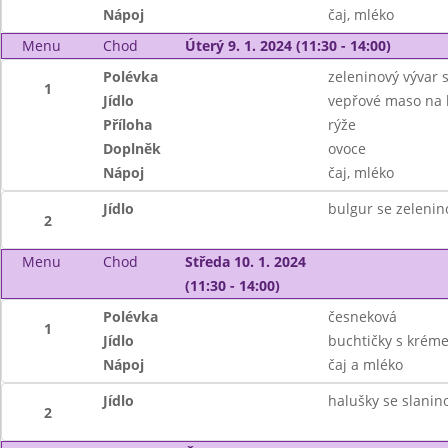
Nápoj
čaj, mléko
Menu
Chod
Úterý 9. 1. 2024 (11:30 - 14:00)
Polévka
zeleninový vývar 
1
Jídlo
vepřové maso na
Příloha
rýže
Doplněk
ovoce
Nápoj
čaj, mléko
Jídlo
bulgur se zelenin
2
Menu
Chod
Středa 10. 1. 2024
(11:30 - 14:00)
Polévka
česneková
1
Jídlo
buchtičky s krém
Nápoj
čaj a mléko
Jídlo
halušky se slanin
2