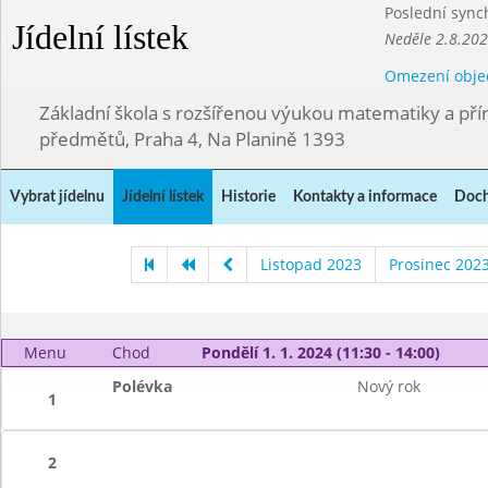
Poslední sync
Jídelní lístek
Neděle 2.8.20
Omezení obje
Základní škola s rozšířenou výukou matematiky a př
předmětů, Praha 4, Na Planině 1393
Vybrat jídelnu
Jídelní lístek
Historie
Kontakty a informace
Doch
Listopad 2023
Prosinec 202
Menu
Chod
Pondělí 1. 1. 2024 (11:30 - 14:00)
Polévka
Nový rok
1
2