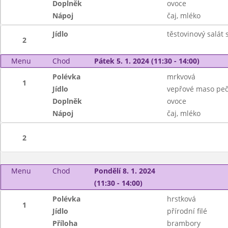
Doplněk
ovoce
Nápoj
čaj, mléko
Jídlo
těstovinový salát
2
Menu
Chod
Pátek 5. 1. 2024 (11:30 - 14:00)
Polévka
mrkvová
1
Jídlo
vepřové maso peč
Doplněk
ovoce
Nápoj
čaj, mléko
2
Menu
Chod
Pondělí 8. 1. 2024
(11:30 - 14:00)
Polévka
hrstková
1
Jídlo
přírodní filé
Příloha
brambory