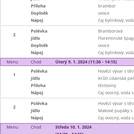
Příloha
brambor
Doplněk
ovoce
Nápoj
čaj bylinkový, vo
Polévka
Bramborová
2
Jídlo
Florentinské špa
Doplněk
ovoce
Nápoj
čaj bylinkový, vo
Menu
Chod
Úterý 9. 1. 2024 (11:30 - 14:15)
Polévka
Hovězí vývar s těs
1
Jídlo
Krůtí cikánská pe
Příloha
těstoviny
Nápoj
čaj ovocný, voda
Polévka
Hovězí vývar s těs
2
Jídlo
Makové pupáky s
Nápoj
čaj ovocný, voda
Menu
Chod
Středa 10. 1. 2024