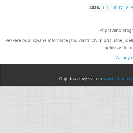
2026:
I
II
III
IV
V
V
Připraveno progr
Veškeré publikované informace jsou vlastnictvím příslušné jídel
aplikace do n
Zásady 
Objednávkový systém
www.jidelna.c