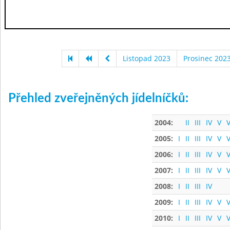
Listopad 2023
Prosinec 202
Přehled zveřejněných jídelníčků:
2004:
II
III
IV
V
V
2005:
I
II
III
IV
V
V
2006:
I
II
III
IV
V
V
2007:
I
II
III
IV
V
V
2008:
I
II
III
IV
2009:
I
II
III
IV
V
V
2010:
I
II
III
IV
V
V