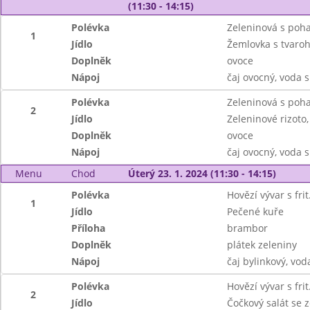
(11:30 - 14:15)
Polévka
Zeleninová s poh
1
Jídlo
Žemlovka s tvaroh
Doplněk
ovoce
Nápoj
čaj ovocný, voda 
Polévka
Zeleninová s poh
2
Jídlo
Zeleninové rizoto,
Doplněk
ovoce
Nápoj
čaj ovocný, voda 
Menu
Chod
Úterý 23. 1. 2024 (11:30 - 14:15)
Polévka
Hovězí vývar s fri
1
Jídlo
Pečené kuře
Příloha
brambor
Doplněk
plátek zeleniny
Nápoj
čaj bylinkový, vo
Polévka
Hovězí vývar s fri
2
Jídlo
Čočkový salát se 