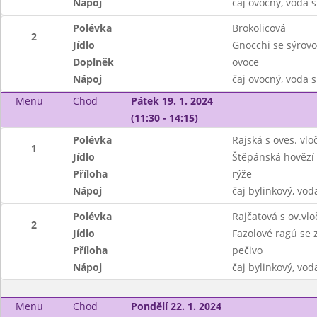
Nápoj
čaj ovocný, voda
Polévka
Brokolicová
2
Jídlo
Gnocchi se sýrov
Doplněk
ovoce
Nápoj
čaj ovocný, voda
Menu
Chod
Pátek 19. 1. 2024
(11:30 - 14:15)
Polévka
Rajská s oves. vl
1
Jídlo
Štěpánská hovězí
Příloha
rýže
Nápoj
čaj bylinkový, vod
Polévka
Rajčatová s ov.vl
2
Jídlo
Fazolové ragú se 
Příloha
pečivo
Nápoj
čaj bylinkový, vod
Menu
Chod
Pondělí 22. 1. 2024