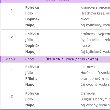
Polévka
Kmínová s vejcem
1
Jídlo
Hrachová kaše, ve
Doplněk
ovoce
Nápoj
čaj bylinkový, vo
Polévka
Kmínová s vejcem
2
Jídlo
Rybí paella se ze
Doplněk
ovoce
Nápoj
čaj bylinkový, vo
Menu
Chod
Úterý 16. 1. 2024 (11:30 - 14:15)
Polévka
Cizrnová
1
Jídlo
Hovězí na česnek
Příloha
bramborový knedl
Nápoj
čaj ovocný, voda s
Polévka
Cizrnová
2
Jídlo
Bulgur s horkým 
Nápoj
čaj ovocný, voda s