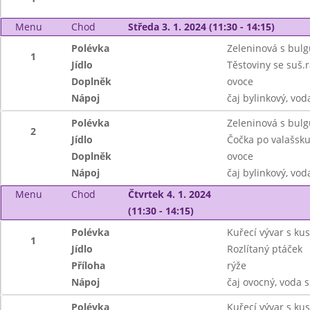
Menu
Chod
Středa 3. 1. 2024 (11:30 - 14:15)
Polévka
Zeleninová s bul
1
Jídlo
Těstoviny se suš.r
Doplněk
ovoce
Nápoj
čaj bylinkový, vo
Polévka
Zeleninová s bul
2
Jídlo
Čočka po valašsku
Doplněk
ovoce
Nápoj
čaj bylinkový, vo
Menu
Chod
Čtvrtek 4. 1. 2024
(11:30 - 14:15)
Polévka
Kuřecí vývar s k
1
Jídlo
Rozlítaný ptáček
Příloha
rýže
Nápoj
čaj ovocný, voda
Polévka
Kuřecí vývar s k