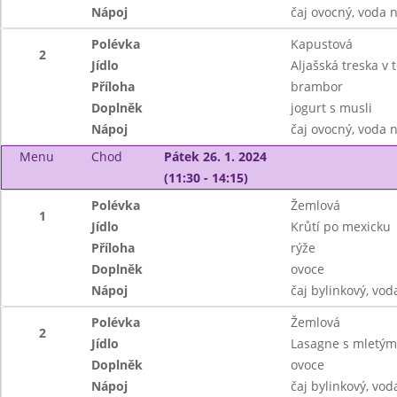
Nápoj
čaj ovocný, voda n
Polévka
Kapustová
2
Jídlo
Aljašská treska v 
Příloha
brambor
Doplněk
jogurt s musli
Nápoj
čaj ovocný, voda n
Menu
Chod
Pátek 26. 1. 2024
(11:30 - 14:15)
Polévka
Žemlová
1
Jídlo
Krůtí po mexicku
Příloha
rýže
Doplněk
ovoce
Nápoj
čaj bylinkový, v
Polévka
Žemlová
2
Jídlo
Lasagne s mletý
Doplněk
ovoce
Nápoj
čaj bylinkový, v