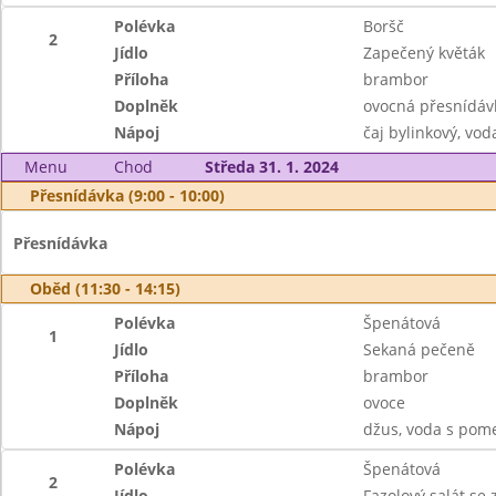
Polévka
Boršč
2
Jídlo
Zapečený květák
Příloha
brambor
Doplněk
ovocná přesnídáv
Nápoj
čaj bylinkový, vod
Menu
Chod
Středa 31. 1. 2024
Přesnídávka (9:00 - 10:00)
Přesnídávka
Oběd (11:30 - 14:15)
Polévka
Špenátová
1
Jídlo
Sekaná pečeně
Příloha
brambor
Doplněk
ovoce
Nápoj
džus, voda s pom
Polévka
Špenátová
2
Jídlo
Fazolový salát se