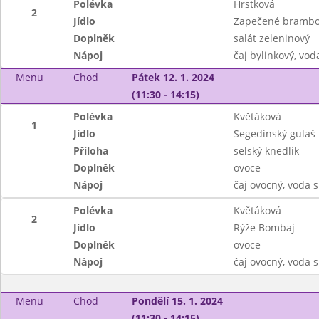
Polévka
Hrstková
2
Jídlo
Zapečené brambo
Doplněk
salát zeleninový
Nápoj
čaj bylinkový, vod
Menu
Chod
Pátek 12. 1. 2024
(11:30 - 14:15)
Polévka
Květáková
1
Jídlo
Segedinský gulaš
Příloha
selský knedlík
Doplněk
ovoce
Nápoj
čaj ovocný, voda 
Polévka
Květáková
2
Jídlo
Rýže Bombaj
Doplněk
ovoce
Nápoj
čaj ovocný, voda 
Menu
Chod
Pondělí 15. 1. 2024
(11:30 - 14:15)