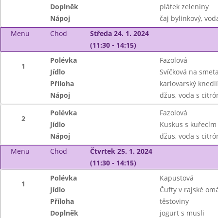
Doplněk
plátek zeleniny
Nápoj
čaj bylinkový, vo
Menu
Chod
Středa 24. 1. 2024
(11:30 - 14:15)
Polévka
Fazolová
1
Jídlo
Svíčková na smet
Příloha
karlovarský knedlí
Nápoj
džus, voda s citr
Polévka
Fazolová
2
Jídlo
Kuskus s kuřecím
Nápoj
džus, voda s citr
Menu
Chod
Čtvrtek 25. 1. 2024
(11:30 - 14:15)
Polévka
Kapustová
1
Jídlo
Čufty v rajské om
Příloha
těstoviny
Doplněk
jogurt s musli