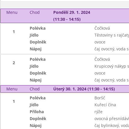
Menu
Chod
Pondělí 29. 1. 2024
(11:30 - 14:15)
Polévka
Čočková
1
Jídlo
Těstoviny s rajča
Doplněk
ovoce
Nápoj
čaj ovocný, voda 
Polévka
Čočková
2
Jídlo
Krupicový nákyp 
Doplněk
ovoce
Nápoj
čaj ovocný, voda 
Menu
Chod
Úterý 30. 1. 2024 (11:30 - 14:15)
Polévka
Boršč
1
Jídlo
Kuřecí čína
Příloha
rýže
Doplněk
ovocná přesnídáv
Nápoj
čaj bylinkový, vod