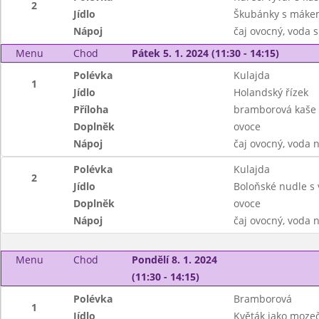
2
Jídlo
Škubánky s máke
Nápoj
čaj ovocný, voda
Menu
Chod
Pátek 5. 1. 2024 (11:30 - 14:15)
Polévka
Kulajda
1
Jídlo
Holandský řízek
Příloha
bramborová kaše
Doplněk
ovoce
Nápoj
čaj ovocný, voda n
Polévka
Kulajda
2
Jídlo
Boloňské nudle s
Doplněk
ovoce
Nápoj
čaj ovocný, voda n
Menu
Chod
Pondělí 8. 1. 2024
(11:30 - 14:15)
Polévka
Bramborová
1
Jídlo
Květák jako moze