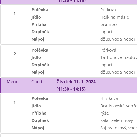
(11:30 - 14:15)
Polévka
Pórková
1
Jídlo
Hejk na másle
Příloha
brambor
Doplněk
jogurt
Nápoj
džus, voda neperl
Polévka
Pórková
2
Jídlo
Tarhoňové rizoto 
Doplněk
jogurt
Nápoj
džus, voda neperl
Menu
Chod
Čtvrtek 11. 1. 2024
(11:30 - 14:15)
Polévka
Hrstková
1
Jídlo
Bratislavské vepř
Příloha
rýže
Doplněk
salát zeleninový
Nápoj
čaj bylinkový, vod