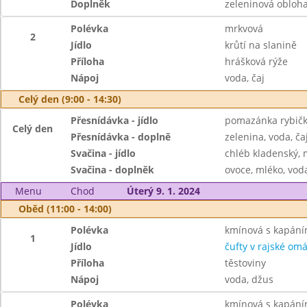
Doplněk
zeleninová obloh
Polévka
mrkvová
2
Jídlo
krůtí na slanině
Příloha
hrášková rýže
Nápoj
voda, čaj
Celý den (9:00 - 14:30)
Přesnídávka - jídlo
pomazánka rybičko
Celý den
Přesnídávka - doplně
zelenina, voda, ča
Svačina - jídlo
chléb kladenský,
Svačina - doplněk
ovoce, mléko, voda
Menu
Chod
Úterý 9. 1. 2024
Oběd (11:00 - 14:00)
Polévka
kmínová s kapán
1
Jídlo
čufty v rajské om
Příloha
těstoviny
Nápoj
voda, džus
Polévka
kmínová s kapán