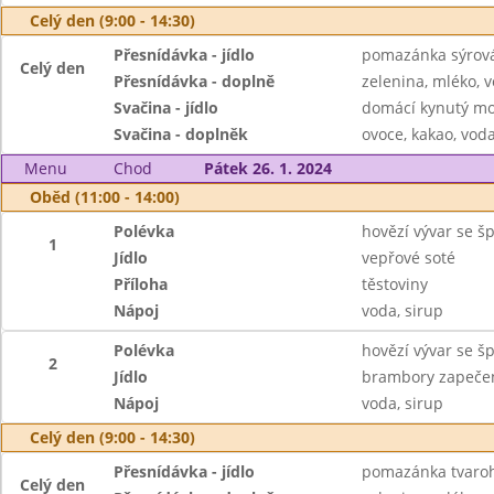
Celý den (9:00 - 14:30)
Přesnídávka - jídlo
pomazánka sýrová 
Celý den
Přesnídávka - doplně
zelenina, mléko, v
Svačina - jídlo
domácí kynutý mo
Svačina - doplněk
ovoce, kakao, voda
Menu
Chod
Pátek 26. 1. 2024
Oběd (11:00 - 14:00)
Polévka
hovězí vývar se š
1
Jídlo
vepřové soté
Příloha
těstoviny
Nápoj
voda, sirup
Polévka
hovězí vývar se š
2
Jídlo
brambory zapečen
Nápoj
voda, sirup
Celý den (9:00 - 14:30)
Přesnídávka - jídlo
pomazánka tvaroh
Celý den