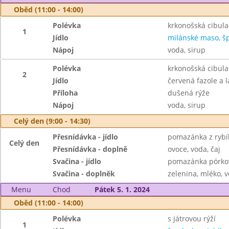
Oběd (11:00 - 14:00)
Polévka
krkonošská cibula
1
Jídlo
milánské maso, šp
Nápoj
voda, sirup
Polévka
krkonošská cibula
2
Jídlo
červená fazole a l
Příloha
dušená rýže
Nápoj
voda, sirup
Celý den (9:00 - 14:30)
Přesnídávka - jídlo
pomazánka z rybíh
Celý den
Přesnídávka - doplně
ovoce, voda, čaj
Svačina - jídlo
pomazánka pórkov
Svačina - doplněk
zelenina, mléko, v
Menu
Chod
Pátek 5. 1. 2024
Oběd (11:00 - 14:00)
Polévka
s játrovou rýží
1