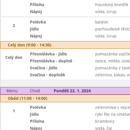
Příloha
houskový knedlík
Nápoj
voda, sirup
Polévka
kaldon
2
Jídlo
pochoutkové těsto
Nápoj
voda, sirup
Celý den (9:00 - 14:30)
Přesnídávka - jídlo
pomazánka vajíčko
Celý den
Přesnídávka - doplně
ovoce, mléko, voda
Svačina - jídlo
pomazánka z taven
Svačina - doplněk
zelenina, kakao, v
Menu
Chod
Pondělí 22. 1. 2024
Oběd (11:00 - 14:00)
Polévka
zeleninová s vejc
1
Jídlo
rybí file na smeta
Příloha
brambory
Nápoj
voda, čaj