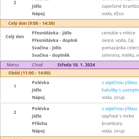
2
Jídlo
zapečené brambor
Nápoj
voda, džus
Celý den (9:00 - 14:30)
Přesnídávka - jídlo
cereálie v mléce
Celý den
Přesnídávka - doplně
ovoce, voda, čaj
Svačina - jídlo
pomazánka celero
Svačina - doplněk
zelenina, mléko, v
Menu
Chod
Středa 10. 1. 2024
Oběd (11:00 - 14:00)
Polévka
s vaječnou jíškou
1
Jídlo
halušky s uzeným
Nápoj
voda, sirup
Polévka
s vaječnou jíškou
2
Jídlo
vepřové v mrkvi
Příloha
brambory
Nápoj
voda, sirup