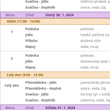
Svačina - jídlo
mléčný výrobek, p
Svačina - doplněk
ovoce, voda, čaj
Menu
Chod
Úterý 30. 1. 2024
Oběd (11:00 - 14:00)
Polévka
pórková
1
Jídlo
hovězí pečené na
Příloha
dušená rýže
Nápoj
voda, sirup
Polévka
pórková
2
Jídlo
těstovinový salát 
Nápoj
voda, sirup
Celý den (9:00 - 14:30)
Přesnídávka - jídlo
pomazánka játrov
Celý den
Přesnídávka - doplně
ovoce, voda, čaj
Svačina - jídlo
čerstvý sýr s tuň
Svačina - doplněk
zelenina, voda, ča
Menu
Chod
Středa 31. 1. 2024