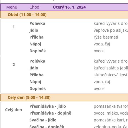
Menu
Chod
Úterý 16. 1. 2024
Oběd (11:00 - 14:00)
Polévka
kuřecí vývar s dr
1
Jídlo
vepřové po asijsk
Příloha
rýže basmati
Nápoj
voda, čaj
Doplněk
ovoce
Polévka
kuřecí vývar s dr
2
Jídlo
kuřecí salát s jabl
Příloha
slunečnicová kost
Nápoj
voda, čaj
Doplněk
ovoce
Celý den (9:00 - 14:30)
Přesnídávka - jídlo
pomazánka tvaroho
Celý den
Přesnídávka - doplně
ovoce, mléko, voda
Svačina - jídlo
pomazánka kari, r
Svačina - doplněk
zelenina, voda, ča