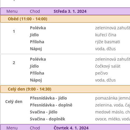
Menu
Chod
Středa 3. 1. 2024
Oběd (11:00 - 14:00)
Polévka
zeleninová zahuš
1
Jídlo
kuřecí čína
Příloha
rýže basmati
Nápoj
voda, džus
Polévka
zeleninová zahuš
2
Jídlo
čočkový salát
Příloha
pečivo
Nápoj
voda, džus
Celý den (9:00 - 14:30)
Přesnídávka - jídlo
pomazánka jemná 
Celý den
Přesnídávka - doplně
zelenina, voda, ča
Svačina - jídlo
medové máslo, ch
Svačina - doplněk
ovoce, mléko, voda
Menu
Chod
Čtvrtek 4. 1. 2024