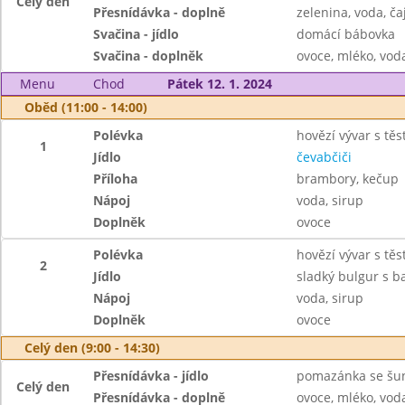
Celý den
Přesnídávka - doplně
zelenina, voda, ča
Svačina - jídlo
domácí bábovka
Svačina - doplněk
ovoce, mléko, voda
Menu
Chod
Pátek 12. 1. 2024
Oběd (11:00 - 14:00)
Polévka
hovězí vývar s tě
1
Jídlo
čevabčiči
Příloha
brambory, kečup
Nápoj
voda, sirup
Doplněk
ovoce
Polévka
hovězí vývar s tě
2
Jídlo
sladký bulgur s b
Nápoj
voda, sirup
Doplněk
ovoce
Celý den (9:00 - 14:30)
Přesnídávka - jídlo
pomazánka se šun
Celý den
Přesnídávka - doplně
ovoce, mléko, voda