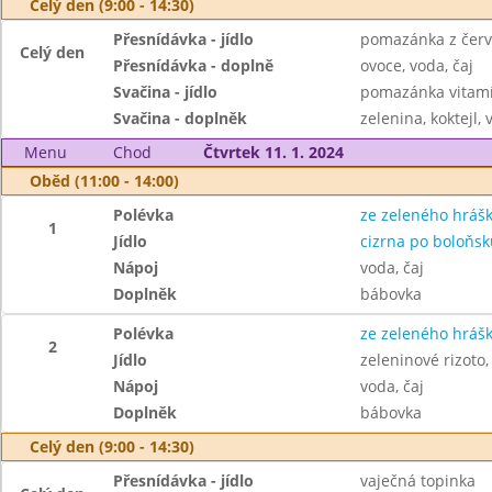
Celý den (9:00 - 14:30)
Přesnídávka - jídlo
pomazánka z červe
Celý den
Přesnídávka - doplně
ovoce, voda, čaj
Svačina - jídlo
pomazánka vitamí
Svačina - doplněk
zelenina, koktejl, 
Menu
Chod
Čtvrtek 11. 1. 2024
Oběd (11:00 - 14:00)
Polévka
ze zeleného hráš
1
Jídlo
cizrna po boloňsk
Nápoj
voda, čaj
Doplněk
bábovka
Polévka
ze zeleného hráš
2
Jídlo
zeleninové rizoto
Nápoj
voda, čaj
Doplněk
bábovka
Celý den (9:00 - 14:30)
Přesnídávka - jídlo
vaječná topinka