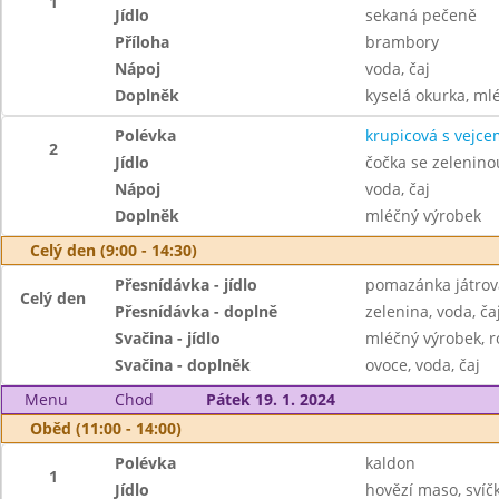
1
Jídlo
sekaná pečeně
Příloha
brambory
Nápoj
voda, čaj
Doplněk
kyselá okurka, ml
Polévka
krupicová s vejce
2
Jídlo
čočka se zeleninou
Nápoj
voda, čaj
Doplněk
mléčný výrobek
Celý den (9:00 - 14:30)
Přesnídávka - jídlo
pomazánka játrov
Celý den
Přesnídávka - doplně
zelenina, voda, ča
Svačina - jídlo
mléčný výrobek, r
Svačina - doplněk
ovoce, voda, čaj
Menu
Chod
Pátek 19. 1. 2024
Oběd (11:00 - 14:00)
Polévka
kaldon
1
Jídlo
hovězí maso, sví