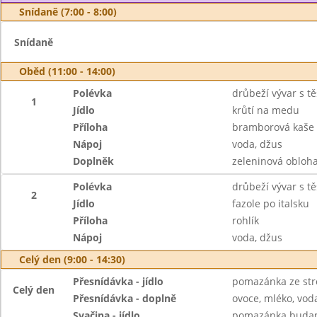
Snídaně (7:00 - 8:00)
Snídaně
Oběd (11:00 - 14:00)
Polévka
drůbeží vývar s t
1
Jídlo
krůtí na medu
Příloha
bramborová kaše
Nápoj
voda, džus
Doplněk
zeleninová obloh
Polévka
drůbeží vývar s t
2
Jídlo
fazole po italsku
Příloha
rohlík
Nápoj
voda, džus
Celý den (9:00 - 14:30)
Přesnídávka - jídlo
pomazánka ze str
Celý den
Přesnídávka - doplně
ovoce, mléko, voda
Svačina - jídlo
pomazánka budape