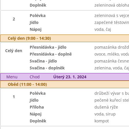
Doplněk
zeleninová obloh
Polévka
zeleninová s vejc
2
Jídlo
zapečené těstovi
Nápoj
voda, čaj
Celý den (9:00 - 14:30)
Přesnídávka - jídlo
pomazánka drožďo
Celý den
Přesnídávka - doplně
ovoce, mléko, voda
Svačina - jídlo
pomazánka česnek
Svačina - doplněk
zelenina, voda, ča
Menu
Chod
Úterý 23. 1. 2024
Oběd (11:00 - 14:00)
Polévka
drůbeží vývar s 
1
Jídlo
pečené kuřecí st
Příloha
dušená rýže
Nápoj
voda, sirup
Doplněk
kompot