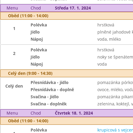
Menu
Chod
Středa 17. 1. 2024
Oběd (11:00 - 14:00)
Polévka
hrstková
1
Jídlo
plněné jahodové 
Nápoj
voda, mléko
Polévka
hrstková
2
Jídlo
noky se špenátem
Nápoj
voda
Celý den (9:00 - 14:30)
Přesnídávka - jídlo
pomazánka pórkov
Celý den
Přesnídávka - doplně
ovoce, mléko, voda
Svačina - jídlo
pomazánka pikant
Svačina - doplněk
zelenina, koktejl, 
Menu
Chod
Čtvrtek 18. 1. 2024
Oběd (11:00 - 14:00)
Polévka
krupicová s vejce