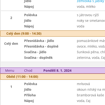
Jídlo
žemlovka s jablky
Nápoj
voda, mléko
Polévka
s játrovou rýží
2
Jídlo
noky se smetanov
Nápoj
voda
Celý den (9:00 - 14:30)
Přesnídávka - jídlo
pomazánkové másl
Celý den
Přesnídávka - doplně
ovoce, mléko, voda
Svačina - jídlo
šunková pěna, ch
Svačina - doplněk
zelenina, voda, ča
Menu
Chod
Pondělí 8. 1. 2024
Oběd (11:00 - 14:00)
Polévka
mrkvová
1
Jídlo
okoun nilský na 
Příloha
bramborová kaše
Nápoj
voda, čaj