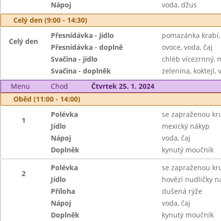
Nápoj
voda, džus
Celý den (9:00 - 14:30)
Přesnídávka - jídlo
pomazánka krabí, 
Celý den
Přesnídávka - doplně
ovoce, voda, čaj
Svačina - jídlo
chléb vícezrnný, 
Svačina - doplněk
zelenina, koktejl, 
Menu
Chod
Čtvrtek 25. 1. 2024
Oběd (11:00 - 14:00)
Polévka
se zapraženou kru
1
Jídlo
mexický nákyp
Nápoj
voda, čaj
Doplněk
kynutý moučník
Polévka
se zapraženou kru
2
Jídlo
hovězí nudličky n
Příloha
dušená rýže
Nápoj
voda, čaj
Doplněk
kynutý moučník