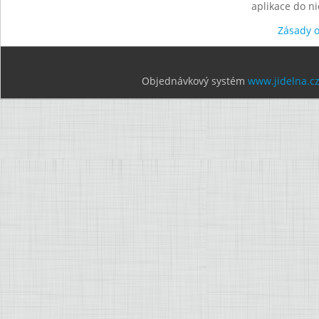
aplikace do n
Zásady 
Objednávkový systém
www.jidelna.c