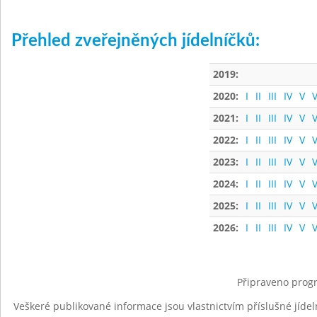
Přehled zveřejněných jídelníčků:
2019:
2020:
I
II
III
IV
V
V
2021:
I
II
III
IV
V
V
2022:
I
II
III
IV
V
V
2023:
I
II
III
IV
V
V
2024:
I
II
III
IV
V
V
2025:
I
II
III
IV
V
V
2026:
I
II
III
IV
V
V
Připraveno progr
Veškeré publikované informace jsou vlastnictvím příslušné jídel