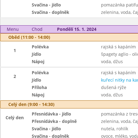
Svačina - jídlo
pomazánka patifu
Svačina - doplněk
zelenina, voda, ča
Menu
Chod
Pondělí 15. 1. 2024
Oběd (11:00 - 14:00)
Polévka
rajská s kapáním
1
Jídlo
špagety aglio - oli
Nápoj
voda, džus
Polévka
rajská s kapáním
2
Jídlo
kuřecí nitky na ka
Příloha
dušená rýže
Nápoj
voda, džus
Celý den (9:00 - 14:30)
Přesnídávka - jídlo
pomazánka z tresč
Celý den
Přesnídávka - doplně
zelenina, voda, ča
Svačina - jídlo
nutela, rohlík
Svačina - doplněk
ovoce, mléko, voda