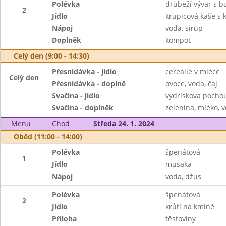
Polévka
drůbeží vývar s 
2
Jídlo
krupicová kaše s
Nápoj
voda, sirup
Doplněk
kompot
Celý den (9:00 - 14:30)
Přesnídávka - jídlo
cereálie v mléce
Celý den
Přesnídávka - doplně
ovoce, voda, čaj
Svačina - jídlo
vydrískova pochou
Svačina - doplněk
zelenina, mléko, v
Menu
Chod
Středa 24. 1. 2024
Oběd (11:00 - 14:00)
Polévka
špenátová
1
Jídlo
musaka
Nápoj
voda, džus
Polévka
špenátová
2
Jídlo
krůtí na kmíně
Příloha
těstoviny