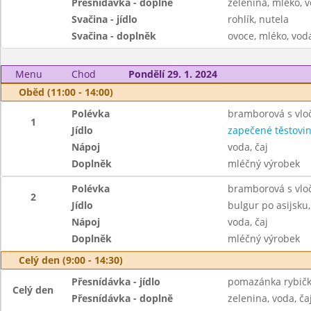
Přesnídávka - doplně
zelenina, mléko, v
Svačina - jídlo
rohlík, nutela
Svačina - doplněk
ovoce, mléko, voda
Menu
Chod
Pondělí 29. 1. 2024
Oběd (11:00 - 14:00)
Polévka
bramborová s vlo
1
Jídlo
zapečené těstovin
Nápoj
voda, čaj
Doplněk
mléčný výrobek
Polévka
bramborová s vlo
2
Jídlo
bulgur po asijsku
Nápoj
voda, čaj
Doplněk
mléčný výrobek
Celý den (9:00 - 14:30)
Přesnídávka - jídlo
pomazánka rybičk
Celý den
Přesnídávka - doplně
zelenina, voda, ča