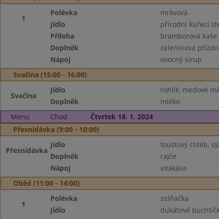
Polévka
mrkvová
1
Jídlo
přírodní kuřecí st
Příloha
bramborová kaše
Doplněk
zeleninová přízd
Nápoj
ovocný sirup
Svačina (15:00 - 16:00)
Jídlo
rohlík, medové m
Svačina
Doplněk
mléko
Menu
Chod
Čtvrtek 18. 1. 2024
Přesnídávka (9:00 - 10:00)
Jídlo
toustový chléb, 
Přesnídávka
Doplněk
rajče
Nápoj
vitakáva
Oběd (11:00 - 14:00)
Polévka
zelňačka
1
Jídlo
dukátové buchtič