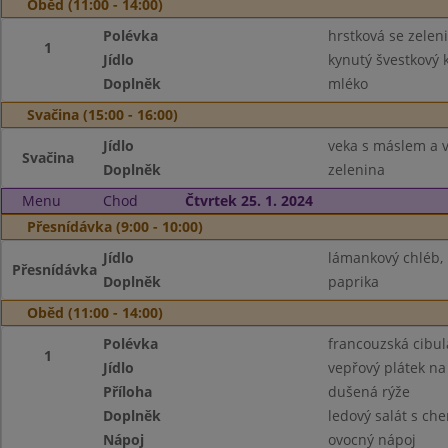
Oběd (11:00 - 14:00)
Polévka
hrstková se zelen
1
Jídlo
kynutý švestkový 
Doplněk
mléko
Svačina (15:00 - 16:00)
Jídlo
veka s máslem a 
Svačina
Doplněk
zelenina
Menu
Chod
Čtvrtek 25. 1. 2024
Přesnídávka (9:00 - 10:00)
Jídlo
lámankový chléb, 
Přesnídávka
Doplněk
paprika
Oběd (11:00 - 14:00)
Polévka
francouzská cibul
1
Jídlo
vepřový plátek n
Příloha
dušená rýže
Doplněk
ledový salát s che
Nápoj
ovocný nápoj