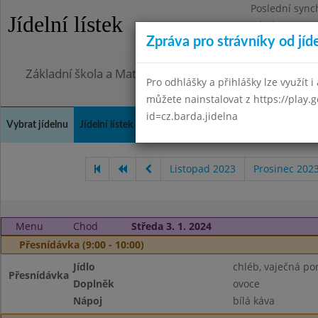
Poslední sync
Jídelní lístek
Pátek 7.8.2026
Zpráva pro strávníky od jíd
Omezení obje
Základní škola a Mateřská škola Město Libavá, přísp
Pro odhlášky a přihlášky lze využít i 
můžete nainstalovat z https://play.
id=cz.barda.jidelna
Vybrat jídelnu
Jídelní lístek
Historie
Kontakty a informace
Spot
Listopad 2023
Prosinec 202
Menu
Chod
Středa 3. 1. 2024
Přesnídávka (9:00 - 10:00)
Jídlo
chléb, vaječná p
Přesnídávka
Doplněk
ovoce
Nápoj
bílá káva