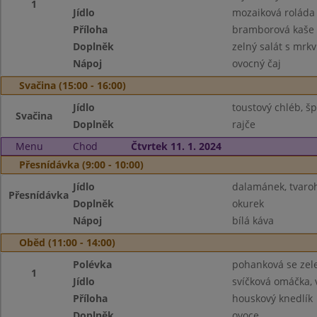
1
Jídlo
mozaiková roláda
Příloha
bramborová kaše
Doplněk
zelný salát s mrkv
Nápoj
ovocný čaj
Svačina (15:00 - 16:00)
Jídlo
toustový chléb, 
Svačina
Doplněk
rajče
Menu
Chod
Čtvrtek 11. 1. 2024
Přesnídávka (9:00 - 10:00)
Jídlo
dalamánek, tvar
Přesnídávka
Doplněk
okurek
Nápoj
bílá káva
Oběd (11:00 - 14:00)
Polévka
pohanková se zel
1
Jídlo
svíčková omáčka,
Příloha
houskový knedlík
Doplněk
ovoce