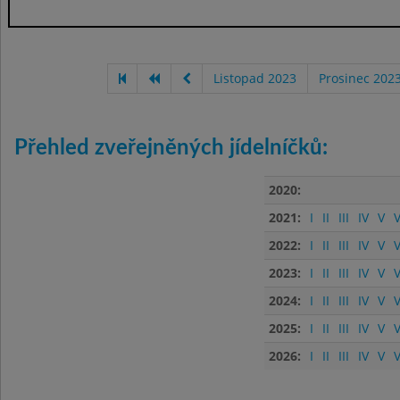
Listopad 2023
Prosinec 202
Přehled zveřejněných jídelníčků:
2020:
2021:
I
II
III
IV
V
V
2022:
I
II
III
IV
V
V
2023:
I
II
III
IV
V
V
2024:
I
II
III
IV
V
V
2025:
I
II
III
IV
V
V
2026:
I
II
III
IV
V
V