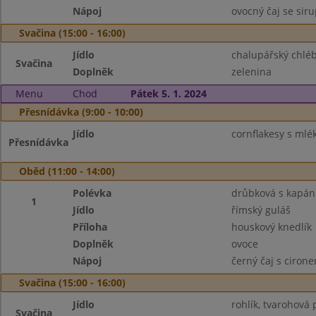
Nápoj
ovocný čaj se sir
Svačina (15:00 - 16:00)
Jídlo
chalupářský chléb
Svačina
Doplněk
zelenina
Menu
Chod
Pátek 5. 1. 2024
Přesnídávka (9:00 - 10:00)
Jídlo
cornflakesy s ml
Přesnídávka
Oběd (11:00 - 14:00)
Polévka
drůbková s kapá
1
Jídlo
římský guláš
Příloha
houskový knedlík
Doplněk
ovoce
Nápoj
černý čaj s ciron
Svačina (15:00 - 16:00)
Jídlo
rohlík, tvarohov
Svačina