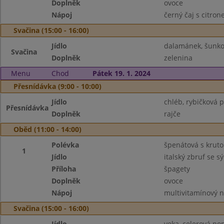
Doplněk
ovoce
Nápoj
černý čaj s citro
Svačina (15:00 - 16:00)
Jídlo
dalamánek, šunk
Svačina
Doplněk
zelenina
Menu
Chod
Pátek 19. 1. 2024
Přesnídávka (9:00 - 10:00)
Jídlo
chléb, rybičková
Přesnídávka
Doplněk
rajče
Oběd (11:00 - 14:00)
Polévka
špenátová s krut
1
Jídlo
italský zbruf se s
Příloha
špagety
Doplněk
ovoce
Nápoj
multivitamínový 
Svačina (15:00 - 16:00)
Jídlo
veka, celerová p