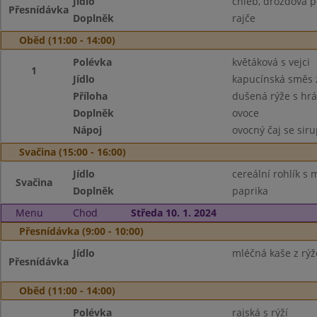
Jídlo
chléb, drožďová 
Přesnídávka
Doplněk
rajče
Oběd (11:00 - 14:00)
Polévka
květáková s vejci
1
Jídlo
kapucínská směs 
Příloha
dušená rýže s hr
Doplněk
ovoce
Nápoj
ovocný čaj se sir
Svačina (15:00 - 16:00)
Jídlo
cereální rohlík s
Svačina
Doplněk
paprika
Menu
Chod
Středa 10. 1. 2024
Přesnídávka (9:00 - 10:00)
Jídlo
mléčná kaše z rýžo
Přesnídávka
Oběd (11:00 - 14:00)
Polévka
rajská s rýží