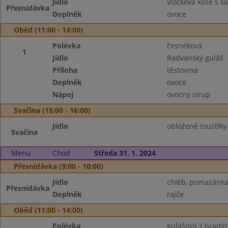
Jídlo
vločková kaše s 
Přesnídávka
Doplněk
ovoce
Oběd (11:00 - 14:00)
Polévka
česneková
1
Jídlo
Radvanský guláš
Příloha
těstovina
Doplněk
ovoce
Nápoj
ovocný sirup
Svačina (15:00 - 16:00)
Jídlo
obložené toustíky
Svačina
Menu
Chod
Středa 31. 1. 2024
Přesnídávka (9:00 - 10:00)
Jídlo
chléb, pomazánka
Přesnídávka
Doplněk
rajče
Oběd (11:00 - 14:00)
Polévka
gulášová s bram