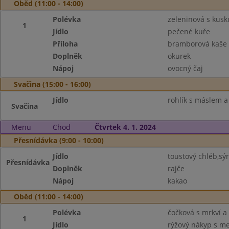
Oběd (11:00 - 14:00)
Polévka
zeleninová s kus
1
Jídlo
pečené kuře
Příloha
bramborová kaše
Doplněk
okurek
Nápoj
ovocný čaj
Svačina (15:00 - 16:00)
Jídlo
rohlík s máslem 
Svačina
Menu
Chod
Čtvrtek 4. 1. 2024
Přesnídávka (9:00 - 10:00)
Jídlo
toustový chléb,sý
Přesnídávka
Doplněk
rajče
Nápoj
kakao
Oběd (11:00 - 14:00)
Polévka
čočková s mrkví 
1
Jídlo
rýžový nákyp s m