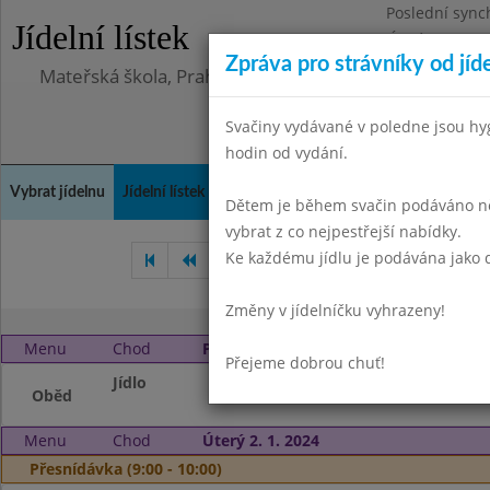
Poslední sync
Jídelní lístek
Úterý 23.6.202
Zpráva pro strávníky od jíd
Mateřská škola, Praha 10, Kodaňská 989/14, příspěv
Svačiny vydávané v poledne jsou hy
hodin od vydání.
Vybrat jídelnu
Jídelní lístek
Historie
Kontakty a informace
Doch
Dětem je během svačin podáváno něk
vybrat z co nejpestřejší nabídky.
Ke každému jídlu je podávána jako d
Listopad 2023
Prosinec 202
Změny v jídelníčku vyhrazeny!
Menu
Chod
Pondělí 1. 1. 2024 (11:00 - 14:00)
Přejeme dobrou chuť!
Jídlo
vánoční prázdnin
Oběd
Menu
Chod
Úterý 2. 1. 2024
Přesnídávka (9:00 - 10:00)