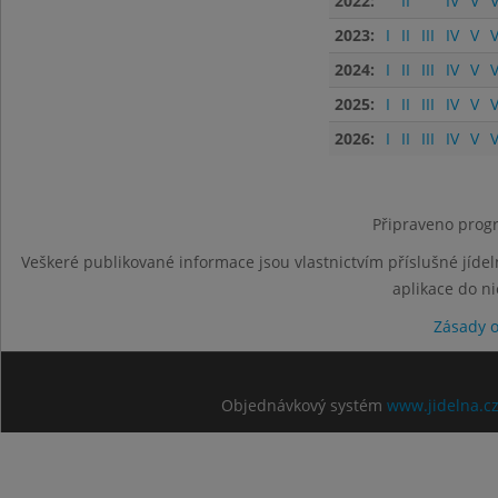
2022:
II
IV
V
V
2023:
I
II
III
IV
V
V
2024:
I
II
III
IV
V
V
2025:
I
II
III
IV
V
V
2026:
I
II
III
IV
V
V
Připraveno progr
Veškeré publikované informace jsou vlastnictvím příslušné jídel
aplikace do n
Zásady 
Objednávkový systém
www.jidelna.c