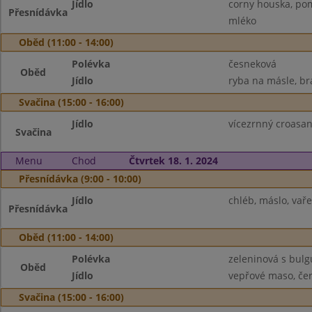
Jídlo
corny houska, pom
Přesnídávka
mléko
Oběd (11:00 - 14:00)
Polévka
česneková
Oběd
Jídlo
ryba na másle, br
Svačina (15:00 - 16:00)
Jídlo
vícezrnný croasant
Svačina
Menu
Chod
Čtvrtek 18. 1. 2024
Přesnídávka (9:00 - 10:00)
Jídlo
chléb, máslo, vaře
Přesnídávka
Oběd (11:00 - 14:00)
Polévka
zeleninová s bul
Oběd
Jídlo
vepřové maso, čer
Svačina (15:00 - 16:00)