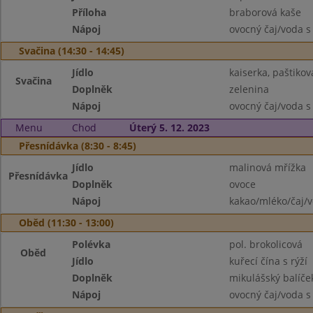
Příloha
braborová kaše
Nápoj
ovocný čaj/voda s
Svačina (14:30 - 14:45)
Jídlo
kaiserka, paštiko
Svačina
Doplněk
zelenina
Nápoj
ovocný čaj/voda s
Menu
Chod
Úterý 5. 12. 2023
Přesnídávka (8:30 - 8:45)
Jídlo
malinová mřížka
Přesnídávka
Doplněk
ovoce
Nápoj
kakao/mléko/čaj/
Oběd (11:30 - 13:00)
Polévka
pol. brokolicová
Oběd
Jídlo
kuřecí čína s rýží
Doplněk
mikulášský balíče
Nápoj
ovocný čaj/voda s