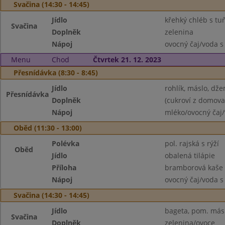
Svačina (14:30 - 14:45)
Jídlo
křehký chléb s t
Svačina
Doplněk
zelenina
Nápoj
ovocný čaj/voda s
Menu
Chod
Čtvrtek 21. 12. 2023
Přesnídávka (8:30 - 8:45)
Jídlo
rohlík, máslo, dž
Přesnídávka
Doplněk
(cukroví z domova
Nápoj
mléko/ovocný čaj/
Oběd (11:30 - 13:00)
Polévka
pol. rajská s rýží
Oběd
Jídlo
obalená tilápie
Příloha
bramborová kaše
Nápoj
ovocný čaj/voda s
Svačina (14:30 - 14:45)
Jídlo
bageta, pom. más
Svačina
Doplněk
zelenina/ovoce