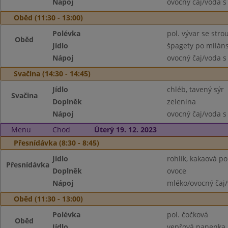
Nápoj
ovocný čaj/voda s
Oběd (11:30 - 13:00)
Polévka
pol. vývar se str
Oběd
Jídlo
špagety po milán
Nápoj
ovocný čaj/voda s
Svačina (14:30 - 14:45)
Jídlo
chléb, tavený sýr
Svačina
Doplněk
zelenina
Nápoj
ovocný čaj/voda s
Menu
Chod
Úterý 19. 12. 2023
Přesnídávka (8:30 - 8:45)
Jídlo
rohlík, kakaová p
Přesnídávka
Doplněk
ovoce
Nápoj
mléko/ovocný čaj/
Oběd (11:30 - 13:00)
Polévka
pol. čočková
Oběd
Jídlo
vepřová panenka 