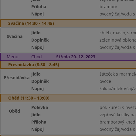
Příloha
brambor
Nápoj
ovocný čaj/voda s
Svačina (14:30 - 14:45)
Jídlo
chléb, máslo, str
Svačina
Doplněk
zeleninová obloh
Nápoj
ovocný čaj/voda s
Menu
Chod
Středa 20. 12. 2023
Přesnídávka (8:30 - 8:45)
Jídlo
šáteček s marme
Přesnídávka
Doplněk
ovoce
Nápoj
kakao/mléko/čaj/
Oběd (11:30 - 13:00)
Polévka
pol. kuřecí s hvě
Oběd
Jídlo
vepřové kostky n
Příloha
bramborový knedl
Nápoj
ovocný čaj/voda s