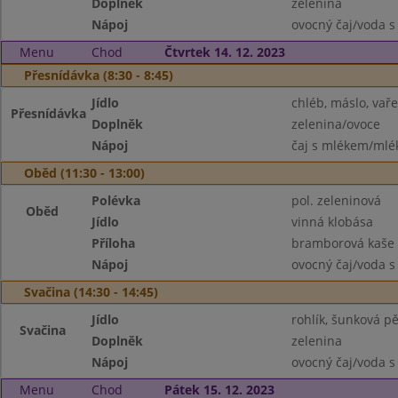
Doplněk
zelenina
Nápoj
ovocný čaj/voda s
Menu
Chod
Čtvrtek 14. 12. 2023
Přesnídávka (8:30 - 8:45)
Jídlo
chléb, máslo, vař
Přesnídávka
Doplněk
zelenina/ovoce
Nápoj
čaj s mlékem/mlék
Oběd (11:30 - 13:00)
Polévka
pol. zeleninová
Oběd
Jídlo
vinná klobása
Příloha
bramborová kaše
Nápoj
ovocný čaj/voda s
Svačina (14:30 - 14:45)
Jídlo
rohlík, šunková p
Svačina
Doplněk
zelenina
Nápoj
ovocný čaj/voda s
Menu
Chod
Pátek 15. 12. 2023