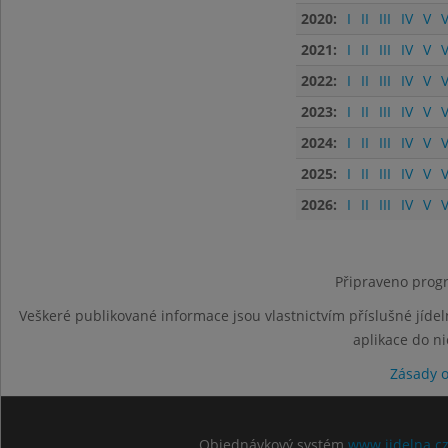
2020:
I
II
III
IV
V
V
2021:
I
II
III
IV
V
V
2022:
I
II
III
IV
V
V
2023:
I
II
III
IV
V
V
2024:
I
II
III
IV
V
V
2025:
I
II
III
IV
V
V
2026:
I
II
III
IV
V
V
Připraveno progr
Veškeré publikované informace jsou vlastnictvím příslušné jídel
aplikace do n
Zásady 
Objednávkový systém
www.jidelna.c