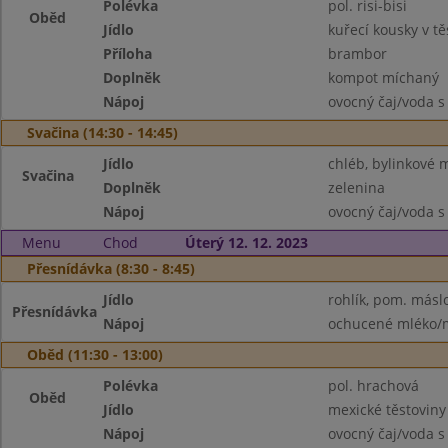
Polévka
pol. risi-bisi
Oběd
Jídlo
kuřecí kousky v tě
Příloha
brambor
Doplněk
kompot míchaný
Nápoj
ovocný čaj/voda s
Svačina (14:30 - 14:45)
Jídlo
chléb, bylinkové 
Svačina
Doplněk
zelenina
Nápoj
ovocný čaj/voda s
Menu
Chod
Úterý 12. 12. 2023
Přesnídávka (8:30 - 8:45)
Jídlo
rohlík, pom. máslo
Přesnídávka
Nápoj
ochucené mléko/m
Oběd (11:30 - 13:00)
Polévka
pol. hrachová
Oběd
Jídlo
mexické těstovin
Nápoj
ovocný čaj/voda s