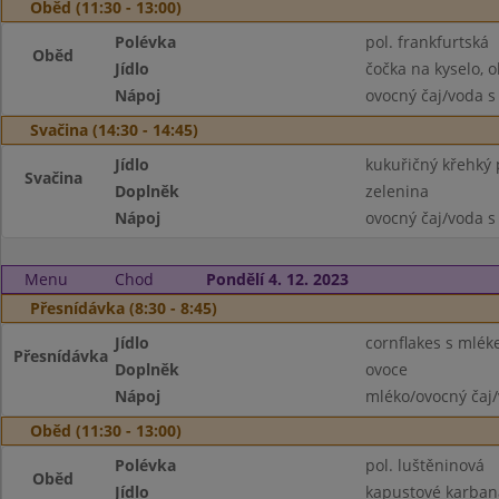
Oběd (11:30 - 13:00)
Polévka
pol. frankfurtská
Oběd
Jídlo
čočka na kyselo, o
Nápoj
ovocný čaj/voda s
Svačina (14:30 - 14:45)
Jídlo
kukuřičný křehký p
Svačina
Doplněk
zelenina
Nápoj
ovocný čaj/voda s
Menu
Chod
Pondělí 4. 12. 2023
Přesnídávka (8:30 - 8:45)
Jídlo
cornflakes s mlé
Přesnídávka
Doplněk
ovoce
Nápoj
mléko/ovocný čaj/
Oběd (11:30 - 13:00)
Polévka
pol. luštěninová
Oběd
Jídlo
kapustové karban