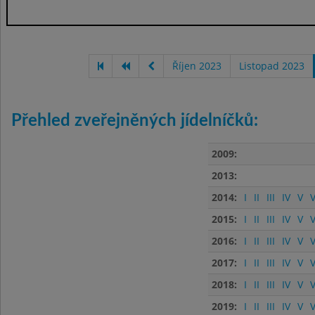
Říjen 2023
Listopad 2023
Přehled zveřejněných jídelníčků:
2009:
2013:
2014:
I
II
III
IV
V
V
2015:
I
II
III
IV
V
V
2016:
I
II
III
IV
V
V
2017:
I
II
III
IV
V
V
2018:
I
II
III
IV
V
V
2019:
I
II
III
IV
V
V