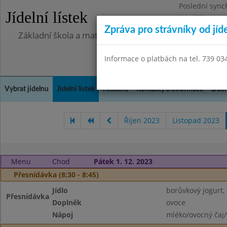
Poslední sync
Jídelní lístek
Pondělí 13.7.2
Zpráva pro strávníky od jíd
Základní škola a mateřská škola Chlumín, okres Měln
Informace o platbách na tel. 739 03
Vybrat jídelnu
Jídelní lístek
Historie
Kontakty a informace
Doch
Říjen 2023
Listopad 2023
Menu
Chod
Pátek 1. 12. 2023
Přesnídávka (8:30 - 8:45)
Jídlo
borůvkový jogurt, 
Přesnídávka
Doplněk
ovoce
Nápoj
mléko/ovocný čaj/