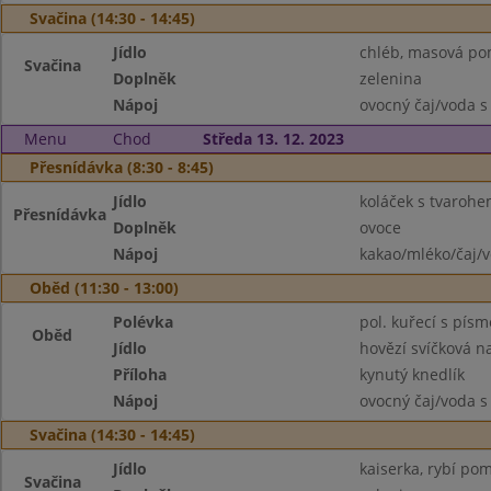
Svačina (14:30 - 14:45)
Jídlo
chléb, masová p
Svačina
Doplněk
zelenina
Nápoj
ovocný čaj/voda s
Menu
Chod
Středa 13. 12. 2023
Přesnídávka (8:30 - 8:45)
Jídlo
koláček s tvaroh
Přesnídávka
Doplněk
ovoce
Nápoj
kakao/mléko/čaj/
Oběd (11:30 - 13:00)
Polévka
pol. kuřecí s pís
Oběd
Jídlo
hovězí svíčková 
Příloha
kynutý knedlík
Nápoj
ovocný čaj/voda s
Svačina (14:30 - 14:45)
Jídlo
kaiserka, rybí pom
Svačina