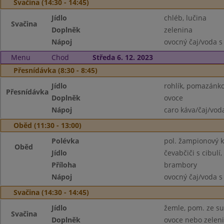
Svačina (14:30 - 14:45)
Jídlo
chléb, lučina
Svačina
Doplněk
zelenina
Nápoj
ovocný čaj/voda s
Menu
Chod
Středa 6. 12. 2023
Přesnídávka (8:30 - 8:45)
Jídlo
rohlík, pomazánk
Přesnídávka
Doplněk
ovoce
Nápoj
caro káva/čaj/vod
Oběd (11:30 - 13:00)
Polévka
pol. žampionový 
Oběd
Jídlo
čevabčiči s cibulí
Příloha
brambory
Nápoj
ovocný čaj/voda s
Svačina (14:30 - 14:45)
Jídlo
žemle, pom. ze su
Svačina
Doplněk
ovoce nebo zelen