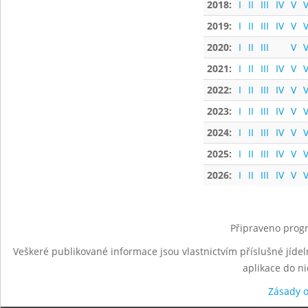
2018:
I
II
III
IV
V
V
2019:
I
II
III
IV
V
V
2020:
I
II
III
V
V
2021:
I
II
III
IV
V
V
2022:
I
II
III
IV
V
V
2023:
I
II
III
IV
V
V
2024:
I
II
III
IV
V
V
2025:
I
II
III
IV
V
V
2026:
I
II
III
IV
V
V
Připraveno progr
Veškeré publikované informace jsou vlastnictvím příslušné jídel
aplikace do n
Zásady 