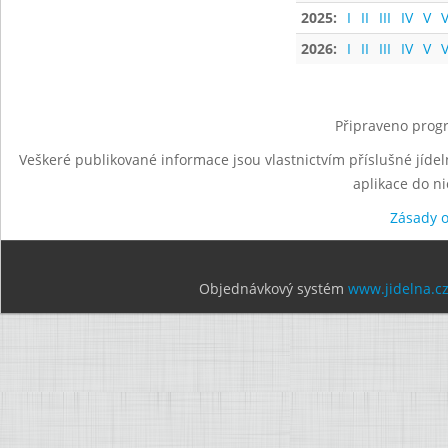
2025:
I
II
III
IV
V
V
2026:
I
II
III
IV
V
V
Připraveno progr
Veškeré publikované informace jsou vlastnictvím příslušné jídel
aplikace do n
Zásady 
Objednávkový systém
www.jidelna.c