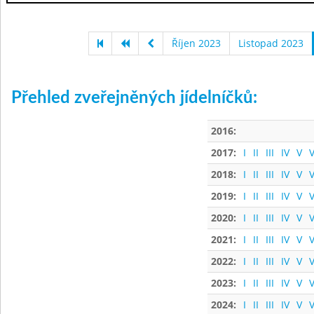
Říjen 2023
Listopad 2023
Přehled zveřejněných jídelníčků:
2016:
2017:
I
II
III
IV
V
V
2018:
I
II
III
IV
V
V
2019:
I
II
III
IV
V
V
2020:
I
II
III
IV
V
V
2021:
I
II
III
IV
V
V
2022:
I
II
III
IV
V
V
2023:
I
II
III
IV
V
V
2024:
I
II
III
IV
V
V