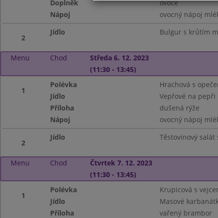
Doplněk
ovoce
Nápoj
ovocný nápoj mlé
Jídlo
Bulgur s krůtím 
2
Menu
Chod
Středa 6. 12. 2023
(11:30 - 13:45)
Polévka
Hrachová s opeč
1
Jídlo
Vepřové na pepři
Příloha
dušená rýže
Nápoj
ovocný nápoj mlé
Jídlo
Těstovinový salát
2
Menu
Chod
Čtvrtek 7. 12. 2023
(11:30 - 13:45)
Polévka
Krupicová s vejce
1
Jídlo
Masové karbanát
Příloha
vařený brambor