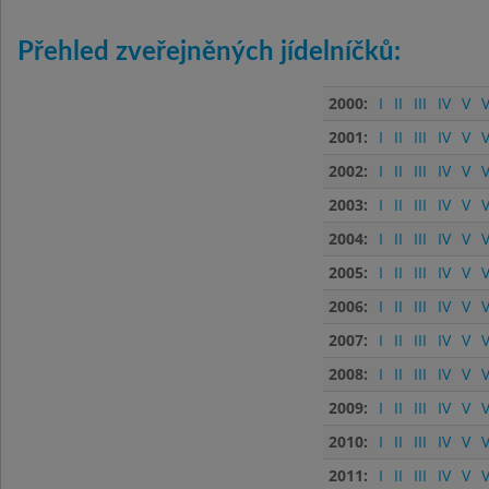
Přehled zveřejněných jídelníčků:
2000:
I
II
III
IV
V
V
2001:
I
II
III
IV
V
V
2002:
I
II
III
IV
V
V
2003:
I
II
III
IV
V
V
2004:
I
II
III
IV
V
V
2005:
I
II
III
IV
V
V
2006:
I
II
III
IV
V
V
2007:
I
II
III
IV
V
V
2008:
I
II
III
IV
V
V
2009:
I
II
III
IV
V
V
2010:
I
II
III
IV
V
V
2011:
I
II
III
IV
V
V