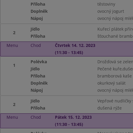
Příloha
těstoviny
Doplněk
ovocný jogurt
Nápoj
ovocný nápoj mlé
Jídlo
Kuřecí plátek přír
2
Příloha
šťouchané brambo
Menu
Chod
Čtvrtek 14. 12. 2023
(11:30 - 13:45)
Polévka
Drožďová se zele
1
Jídlo
Pečené kuře,duše
Příloha
bramborová kaše
Doplněk
okurkový salát
Nápoj
ovocný nápoj mlé
Jídlo
Vepřové nudličky
2
Příloha
dušená rýže
Menu
Chod
Pátek 15. 12. 2023
(11:30 - 13:45)