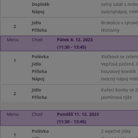
Doplněk
zelný salát s mrkv
Nápoj
ovocnýnápoj, mlé
Jídlo
Brokolice v sýrov
2
Příloha
těstoviny
Menu
Chod
Pátek 8. 12. 2023
(11:30 - 13:45)
Polévka
Vločková se zelen
1
Jídlo
Vepřová pečeně, č
Příloha
houskový knedlík
Nápoj
ovocný nápoj mlé
Jídlo
Kuřecí kostky se
2
Příloha
jasmínová rýže
Menu
Chod
Pondělí 11. 12. 2023
(11:30 - 13:45)
Polévka
Z vaječné jíšky
1