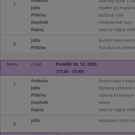
Polévka
Masový vývar s t
1
Jídlo
Hovězí po maďar
Příloha
dušená rýže
Doplněk
mramorové řezy
Nápoj
ovocný nápoj mlé
Jídlo
Kuřecí maso na má
2
Příloha
Kus-kus se zelen
Menu
Chod
Pondělí 18. 12. 2023
(11:30 - 13:45)
Polévka
Zeleninová s kap
1
Jídlo
Dušená zelenina 
Příloha
vařené brambory
Doplněk
ovoce
Nápoj
ovocný nápoj mlé
Jídlo
Houbové rizoto se
2