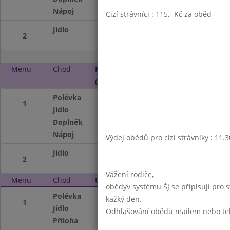
Nápoj
ochucené mléko,o
Cizí strávníci : 115,- Kč za oběd
Jídlo
Džuveč,sýr,okurk
2
Menu
Chod
Pondělí 4. 12. 2023
(11:30 - 13:45)
Polévka
Zeleninový krém
1
Jídlo
Dukátové buchtič
Doplněk
ovoce
Nápoj
ochucené mléko,o
Výdej obědů pro cizí strávníky : 11.
Jídlo
Smetanové brambo
2
Vážení rodiče,
Menu
Chod
Úterý 5. 12. 2023 (11:30 - 13:45)
obědyv systému ŠJ se připisují pro 
Polévka
Masový vývar s tě
kažký den.
1
Jídlo
Smažený kuřecí ří
Odhlašování obědů mailem nebo telef
Příloha
bramborová kaše,