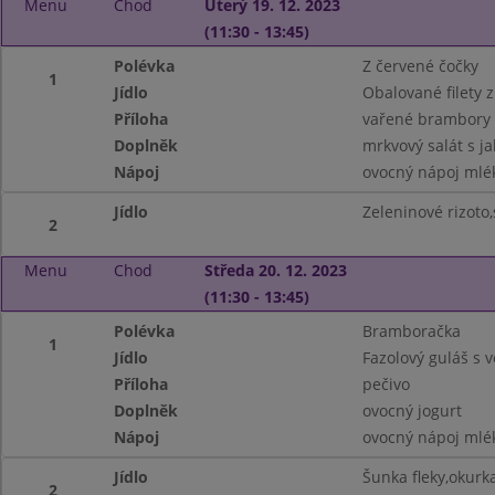
Menu
Chod
Úterý 19. 12. 2023
(11:30 - 13:45)
Polévka
Z červené čočky
1
Jídlo
Obalované filety z
Příloha
vařené brambory
Doplněk
mrkvový salát s ja
Nápoj
ovocný nápoj mlé
Jídlo
Zeleninové rizoto,
2
Menu
Chod
Středa 20. 12. 2023
(11:30 - 13:45)
Polévka
Bramboračka
1
Jídlo
Fazolový guláš s
Příloha
pečivo
Doplněk
ovocný jogurt
Nápoj
ovocný nápoj mlé
Jídlo
Šunka fleky,okurk
2