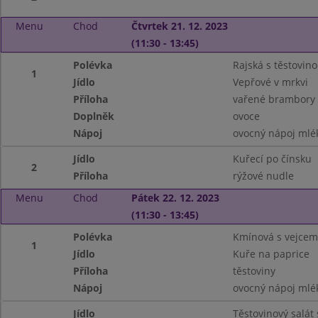
Menu
Chod
Čtvrtek 21. 12. 2023
(11:30 - 13:45)
Polévka
Rajská s těstovin
1
Jídlo
Vepřové v mrkvi
Příloha
vařené brambory
Doplněk
ovoce
Nápoj
ovocný nápoj mlé
Jídlo
Kuřecí po čínsku
2
Příloha
rýžové nudle
Menu
Chod
Pátek 22. 12. 2023
(11:30 - 13:45)
Polévka
Kmínová s vejcem 
1
Jídlo
Kuře na paprice
Příloha
těstoviny
Nápoj
ovocný nápoj mlé
Jídlo
Těstovinový salát