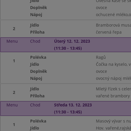
Jídlo
Ovesná kaše se sk
Doplněk
ovoce
Nápoj
ochucené mléko,o
Jídlo
Bramborová musa
2
Příloha
červená řepa
Menu
Chod
Úterý 12. 12. 2023
(11:30 - 13:45)
Polévka
Ragů
1
Jídlo
Čočka na kyselo, v
Doplněk
ovoce
Nápoj
ovocný nápoj mlé
Jídlo
Mletý řízek s cel
2
Příloha
vařené brambory
Menu
Chod
Středa 13. 12. 2023
(11:30 - 13:45)
Polévka
Masový vývar s n
1
Jídlo
Hov. vařené,rajsk