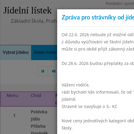
Poslední sync
Jídelní lístek
Středa 5.8.202
Zpráva pro strávníky od jíd
Základní škola, Praha 4, Na Líše 16
Od 22.6. 2026 nebude již možné odl
z důvodu vyúčtování ve školní jíde
může si pro oběd přijít zákonný zá
Vybrat jídelnu
Jídelní lístek
Historie
Kontakty a informace
Doch
Do 28.6. 2026 budou přeplatky za o
Říjen 2023
Listopad 2023
Vážení rodiče,
rádi bychom Vás informovali, že od 
Menu
Chod
Pátek 1. 12. 2023
jidelně.
(11:30 - 13:45)
Stravné se navyšuje o 3,- Kč
Polévka
Zeleninová
1
Jídlo
Masová sekaná
Nové ceny jednotlivých kategorií 
Příloha
vařené brambory,
školy.
Doplněk
domácí perník