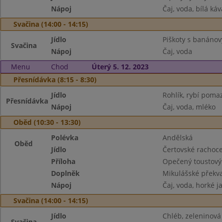
Nápoj
Čaj, voda, bílá káv
Svačina (14:00 - 14:15)
Jídlo
Piškoty s banáno
Svačina
Nápoj
Čaj, voda
Menu
Chod
Úterý 5. 12. 2023
Přesnídávka (8:15 - 8:30)
Jídlo
Rohlík, rybí poma
Přesnídávka
Nápoj
Čaj, voda, mléko
Oběd (10:30 - 13:30)
Polévka
Andělská
Oběd
Jídlo
Čertovské rachoc
Příloha
Opečený toustový
Doplněk
Mikulášské překva
Nápoj
Čaj, voda, horké j
Svačina (14:00 - 14:15)
Jídlo
Chléb, zeleninov
Svačina