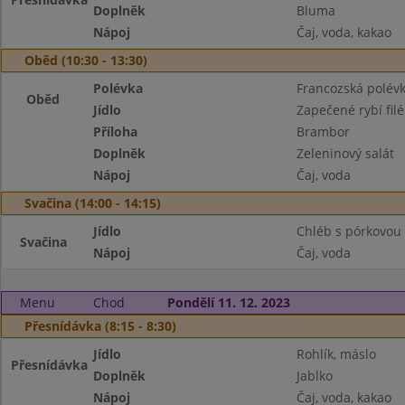
Doplněk
Bluma
Nápoj
Čaj, voda, kakao
Oběd (10:30 - 13:30)
Polévka
Francozská polév
Oběd
Jídlo
Zapečené rybí fil
Příloha
Brambor
Doplněk
Zeleninový salát
Nápoj
Čaj, voda
Svačina (14:00 - 14:15)
Jídlo
Chléb s pórkovo
Svačina
Nápoj
Čaj, voda
Menu
Chod
Pondělí 11. 12. 2023
Přesnídávka (8:15 - 8:30)
Jídlo
Rohlík, máslo
Přesnídávka
Doplněk
Jablko
Nápoj
Čaj, voda, kakao