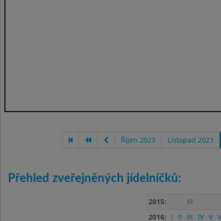
Říjen 2023
Listopad 2023
Přehled zveřejněných jídelníčků:
2015:
III
2016:
I
II
III
IV
V
V