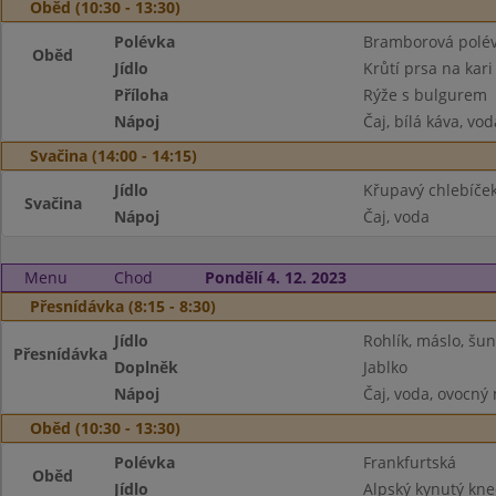
Oběd (10:30 - 13:30)
Polévka
Bramborová polé
Oběd
Jídlo
Krůtí prsa na kari
Příloha
Rýže s bulgurem
Nápoj
Čaj, bílá káva, vod
Svačina (14:00 - 14:15)
Jídlo
Křupavý chlebíček
Svačina
Nápoj
Čaj, voda
Menu
Chod
Pondělí 4. 12. 2023
Přesnídávka (8:15 - 8:30)
Jídlo
Rohlík, máslo, šu
Přesnídávka
Doplněk
Jablko
Nápoj
Čaj, voda, ovocný
Oběd (10:30 - 13:30)
Polévka
Frankfurtská
Oběd
Jídlo
Alpský kynutý kne