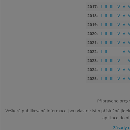
2017:
I
II
III
IV
V
V
2018:
I
II
III
IV
V
V
2019:
I
II
III
IV
V
V
2020:
I
II
III
IV
V
V
2021:
I
II
III
IV
V
V
2022:
I
II
V
V
2023:
I
II
III
IV
V
2024:
I
II
III
IV
V
V
2025:
I
II
III
IV
V
V
Připraveno progr
Veškeré publikované informace jsou vlastnictvím příslušné jídel
aplikace do n
Zásady 