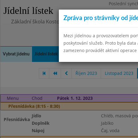
Poslední sync
Jídelní lístek
Pátek 29.8.20
Zpráva pro strávníky od jíd
Základní škola Kostomlaty nad Labem, příspěvková o
Mezi jídelnou a provozovatelem por
poskytování služeb. Proto byla dat
zamezeno provádět aktivní operace (
Vybrat jídelnu
Jídelní lístek
Historie
Kontakty a informace
Doch
Říjen 2023
Listopad 2023
Menu
Chod
Pátek 1. 12. 2023
Přesnídávka (8:15 - 8:30)
Jídlo
Chléb, masová p
Přesnídávka
Doplněk
Jablko
Nápoj
Čaj, voda