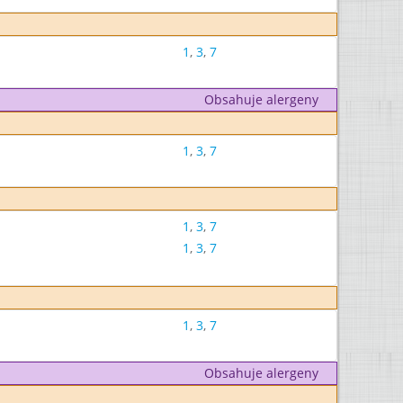
1
,
3
,
7
Obsahuje alergeny
1
,
3
,
7
1
,
3
,
7
1
,
3
,
7
1
,
3
,
7
Obsahuje alergeny