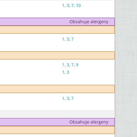
1
,
3
,
7
,
10
Obsahuje alergeny
1
,
3
,
7
1
,
3
,
7
,
9
1
,
3
1
,
3
,
7
Obsahuje alergeny