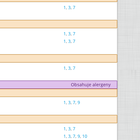
1
,
3
,
7
1
,
3
,
7
1
,
3
,
7
1
,
3
,
7
Obsahuje alergeny
1
,
3
,
7
,
9
1
,
3
,
7
1
,
3
,
7
,
9
,
10