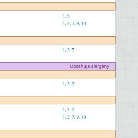
1
,
9
1
,
3
,
7
,
9
,
10
1
,
3
,
7
Obsahuje alergeny
1
,
3
,
7
1
,
3
,
7
1
,
3
,
7
,
9
,
10