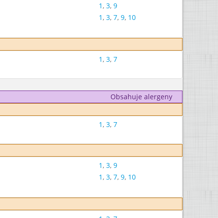
1
,
3
,
9
1
,
3
,
7
,
9
,
10
1
,
3
,
7
Obsahuje alergeny
1
,
3
,
7
1
,
3
,
9
1
,
3
,
7
,
9
,
10