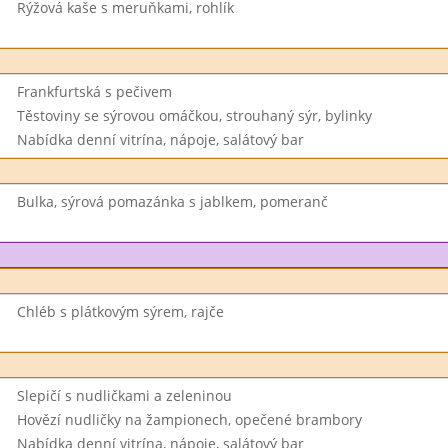
Rýžová kaše s meruňkami, rohlík
Frankfurtská s pečivem
Těstoviny se sýrovou omáčkou, strouhaný sýr, bylinky
Nabídka denní vitrína, nápoje, salátový bar
Bulka, sýrová pomazánka s jablkem, pomeranč
Chléb s plátkovým sýrem, rajče
Slepičí s nudličkami a zeleninou
Hovězí nudličky na žampionech, opečené brambory
Nabídka denní vitrína, nápoje, salátový bar