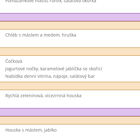
Pomazánkové máslo, rohlík, salátová okurka
Chléb s máslem a medem, hruška
Čočková
Jogurtové nočky, karamelové jablíčka se skořicí
Nabídka denní vitrína, nápoje, salátový bar
Rychlá zeleninová, vícezrnná houska
Houska s máslem, jablko