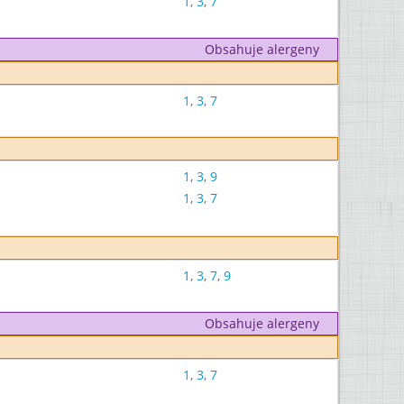
1
,
3
,
7
Obsahuje alergeny
1
,
3
,
7
1
,
3
,
9
1
,
3
,
7
1
,
3
,
7
,
9
Obsahuje alergeny
1
,
3
,
7