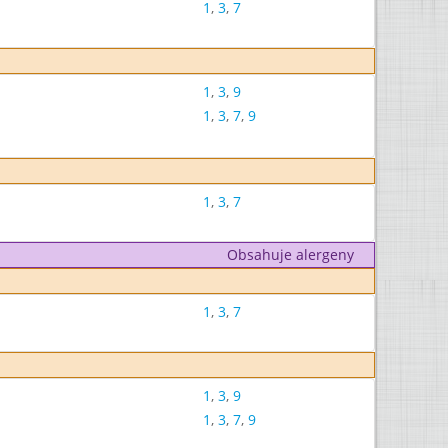
1
,
3
,
7
1
,
3
,
9
1
,
3
,
7
,
9
1
,
3
,
7
Obsahuje alergeny
1
,
3
,
7
1
,
3
,
9
1
,
3
,
7
,
9