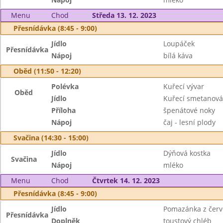
Menu
Chod
Středa 13. 12. 2023
Přesnídávka (8:45 - 9:00)
Jídlo
Loupáček
Přesnídávka
Nápoj
bílá káva
Oběd (11:50 - 12:20)
Polévka
Kuřecí vývar
Oběd
Jídlo
Kuřecí smetanov
Příloha
špenátové noky
Nápoj
čaj - lesní plody
Svačina (14:30 - 15:00)
Jídlo
Dýňová kostka
Svačina
Nápoj
mléko
Menu
Chod
Čtvrtek 14. 12. 2023
Přesnídávka (8:45 - 9:00)
Jídlo
Pomazánka z červ
Přesnídávka
Doplněk
toustový chléb