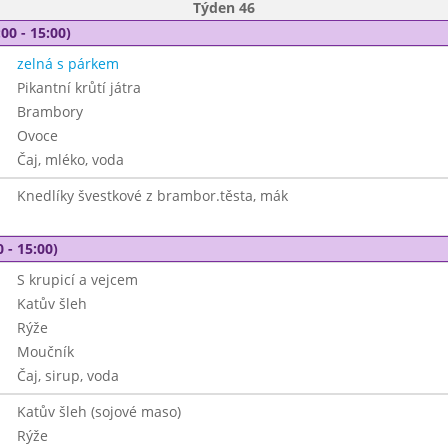
Týden 46
00 - 15:00)
zelná s párkem
Pikantní krůtí játra
Brambory
Ovoce
Čaj, mléko, voda
Knedlíky švestkové z brambor.těsta, mák
 - 15:00)
S krupicí a vejcem
Katův šleh
Rýže
Moučník
Čaj, sirup, voda
Katův šleh (sojové maso)
Rýže