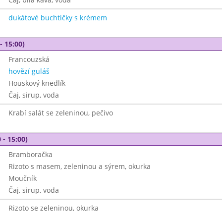
dukátové buchtičky s krémem
- 15:00)
Francouzská
hovězí guláš
Houskový knedlík
Čaj, sirup, voda
Krabí salát se zeleninou, pečivo
 - 15:00)
Bramboračka
Rizoto s masem, zeleninou a sýrem, okurka
Moučník
Čaj, sirup, voda
Rizoto se zeleninou, okurka