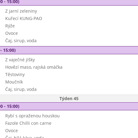
0 - 15:00)
Z jarní zeleniny
Kuřecí KUNG-PAO
Rýže
Ovoce
Čaj, sirup, voda
- 15:00)
Z vaječné jíšky
Hovězí maso, rajská omáčka
Těstoviny
Moučník
Čaj, sirup, voda
Týden 45
0 - 15:00)
Rybí s opraženou houskou
Fazole Chilli con carne
Ovoce
Čaj, bílá káva, voda