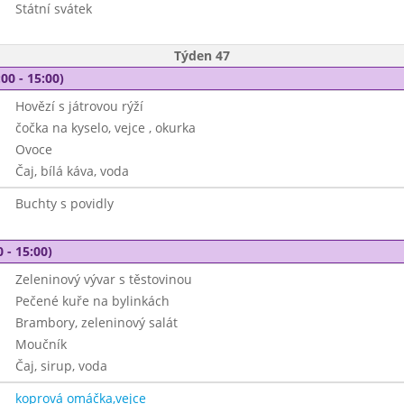
Státní svátek
Týden 47
00 - 15:00)
Hovězí s játrovou rýží
čočka na kyselo, vejce , okurka
Ovoce
Čaj, bílá káva, voda
Buchty s povidly
 - 15:00)
Zeleninový vývar s těstovinou
Pečené kuře na bylinkách
Brambory, zeleninový salát
Moučník
Čaj, sirup, voda
koprová omáčka,vejce