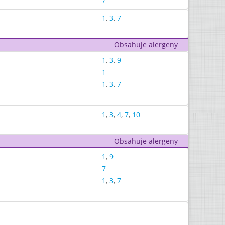
1
,
3
,
7
Obsahuje alergeny
1
,
3
,
9
1
1
,
3
,
7
1
,
3
,
4
,
7
,
10
Obsahuje alergeny
1
,
9
7
1
,
3
,
7