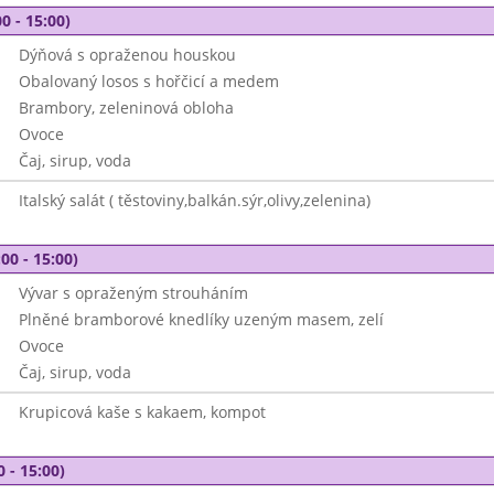
0 - 15:00)
Dýňová s opraženou houskou
Obalovaný losos s hořčicí a medem
Brambory, zeleninová obloha
Ovoce
Čaj, sirup, voda
Italský salát ( těstoviny,balkán.sýr,olivy,zelenina)
00 - 15:00)
Vývar s opraženým strouháním
Plněné bramborové knedlíky uzeným masem, zelí
Ovoce
Čaj, sirup, voda
Krupicová kaše s kakaem, kompot
0 - 15:00)