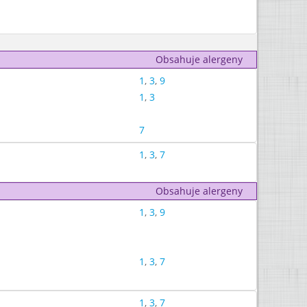
Obsahuje alergeny
1
,
3
,
9
1
,
3
7
1
,
3
,
7
Obsahuje alergeny
1
,
3
,
9
1
,
3
,
7
1
,
3
,
7