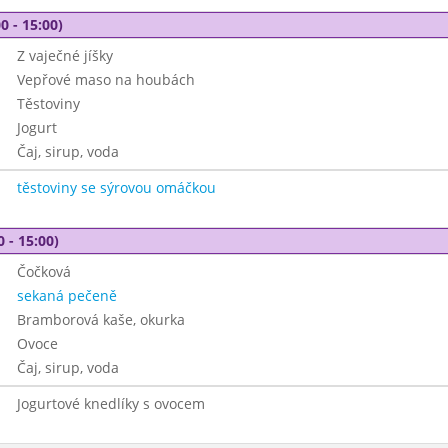
0 - 15:00)
Z vaječné jíšky
Vepřové maso na houbách
Těstoviny
Jogurt
Čaj, sirup, voda
těstoviny se sýrovou omáčkou
0 - 15:00)
Čočková
sekaná pečeně
Bramborová kaše, okurka
Ovoce
Čaj, sirup, voda
Jogurtové knedlíky s ovocem