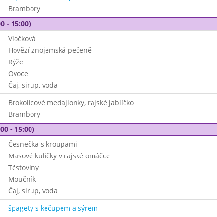
Brambory
0 - 15:00)
Vločková
Hovězí znojemská pečeně
Rýže
Ovoce
Čaj, sirup, voda
Brokolicové medajlonky, rajské jablíčko
Brambory
00 - 15:00)
Česnečka s kroupami
Masové kuličky v rajské omáčce
Těstoviny
Moučník
Čaj, sirup, voda
špagety s kečupem a sýrem