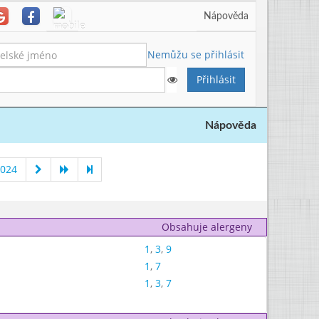
Nápověda
Nemůžu se přihlásit
Nápověda
2024
Obsahuje alergeny
1
,
3
,
9
1
,
7
1
,
3
,
7