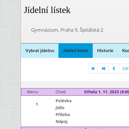
Jídelní lístek
Gymnázium, Praha 9, Špitálská 2
Vybrat jídelnu
Jídelní lístek
Historie
Kon
Zář
Menu
Chod
Středa 1. 11. 2023 (8:00
Polévka
1
Jídlo
Příloha
Nápoj