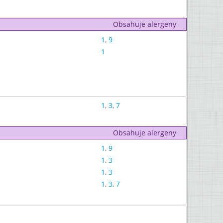
Obsahuje alergeny
1
,
9
1
1
,
3
,
7
Obsahuje alergeny
1
,
9
1
,
3
1
,
3
1
,
3
,
7