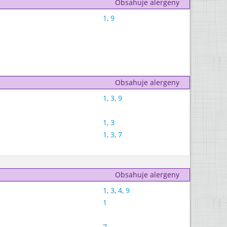
Obsahuje alergeny
1
,
9
Obsahuje alergeny
1
,
3
,
9
1
,
3
1
,
3
,
7
Obsahuje alergeny
1
,
3
,
4
,
9
1
7