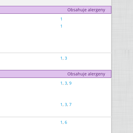
Obsahuje alergeny
1
1
1
,
3
Obsahuje alergeny
1
,
3
,
9
1
,
3
,
7
1
,
6