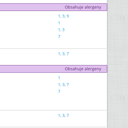
Obsahuje alergeny
1
,
3
,
9
1
1
,
3
7
1
,
3
,
7
Obsahuje alergeny
1
1
,
3
,
7
7
1
,
3
,
7