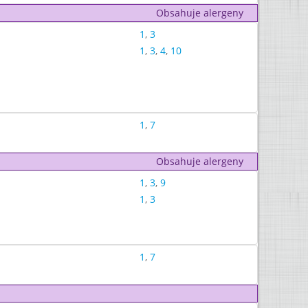
Obsahuje alergeny
1
,
3
1
,
3
,
4
,
10
1
,
7
Obsahuje alergeny
1
,
3
,
9
1
,
3
1
,
7