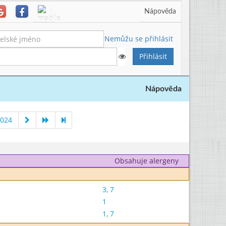
Nápověda
Nemůžu se přihlásit
Nápověda
2024
Obsahuje alergeny
3
,
7
1
1
,
7