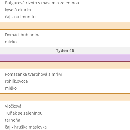
Bulgurové rizoto s masem a zeleninou
kyselá okurka
čaj - na imunitu
Domácí bublanina
mléko
Týden 46
Pomazánka tvarohová s mrkví
rohlík,ovoce
mléko
Vločková
Tuňák se zeleninou
tarhoňa
čaj - hruška máslovka