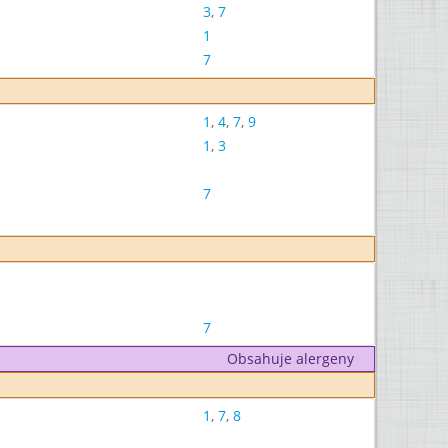
3
,
7
1
7
1
,
4
,
7
,
9
1
,
3
7
7
Obsahuje alergeny
1
,
7
,
8