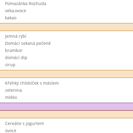
Pomazánka Rozhuda
veka,ovoce
kakao
Jemná rybí
Domácí sekaná pečeně
brambor
domácí dip
sirup
Křehký chlebíček s máslem
zelenina
mléko
Cereálie s jogurtem
ovoce