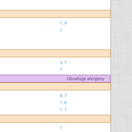
1
,
9
1
3
,
7
7
Obsahuje alergeny
4
,
7
1
,
8
1
,
7
1