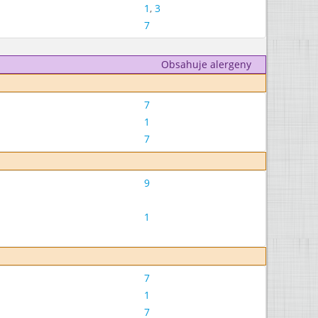
1
,
3
7
Obsahuje alergeny
7
1
7
9
1
7
1
7