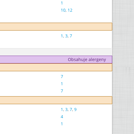
1
10
,
12
1
,
3
,
7
Obsahuje alergeny
7
1
7
1
,
3
,
7
,
9
4
1