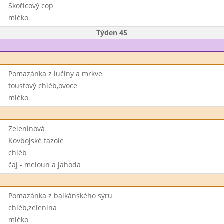
Skořicový cop
mléko
Týden 45
Pomazánka z lučiny a mrkve
toustový chléb,ovoce
mléko
Zeleninová
Kovbojské fazole
chléb
čaj - meloun a jahoda
Pomazánka z balkánského sýru
chléb,zelenina
mléko