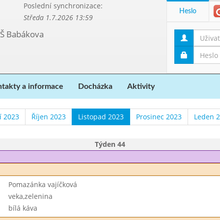
Poslední synchronizace:
Heslo
Středa 1.7.2026 13:59
MŠ Babákova
takty a informace
Docházka
Aktivity
í 2023
Říjen 2023
Listopad 2023
Prosinec 2023
Leden 
Týden 44
Pomazánka vajíčková
veka,zelenina
bílá káva