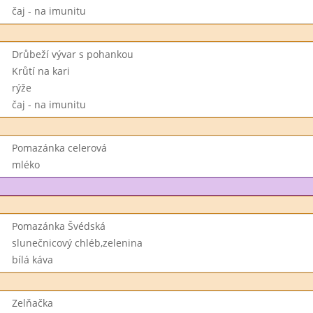
čaj - na imunitu
Drůbeží vývar s pohankou
Krůtí na kari
rýže
čaj - na imunitu
Pomazánka celerová
mléko
Pomazánka Švédská
slunečnicový chléb,zelenina
bílá káva
Zelňačka