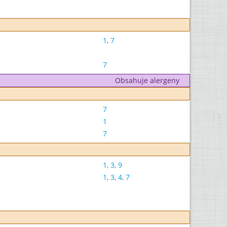
1
,
7
7
Obsahuje alergeny
7
1
7
1
,
3
,
9
1
,
3
,
4
,
7