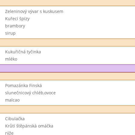
Zeleninový vývar s kuskusem
Kuřecí špízy
brambory
sirup
Kukuřičná tyčinka
mléko
Pomazánka Finská
slunečnicový chléb,ovoce
malcao
Cibulačka
Krůtí štěpánská omáčka
rýže