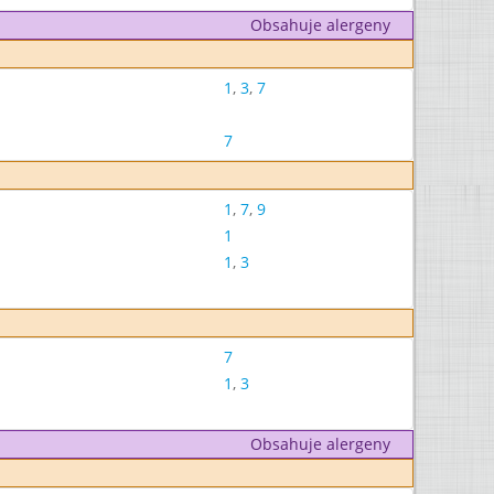
Obsahuje alergeny
1
,
3
,
7
7
1
,
7
,
9
1
1
,
3
7
1
,
3
Obsahuje alergeny