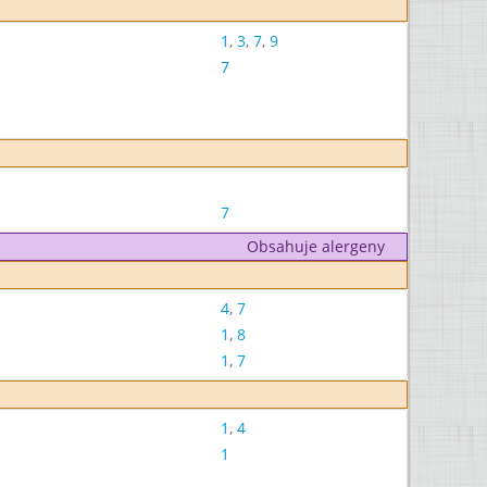
1
,
3
,
7
,
9
7
7
Obsahuje alergeny
4
,
7
1
,
8
1
,
7
1
,
4
1