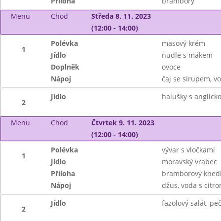
Příloha
brambory
Menu
Chod
Středa 8. 11. 2023
(12:00 - 14:00)
Polévka
masový krém
1
Jídlo
nudle s mákem
Doplněk
ovoce
Nápoj
čaj se sirupem, v
Jídlo
halušky s anglick
2
Menu
Chod
Čtvrtek 9. 11. 2023
(12:00 - 14:00)
Polévka
vývar s vločkami
1
Jídlo
moravský vrabec
Příloha
bramborový knedl
Nápoj
džus, voda s citr
Jídlo
fazolový salát, pe
2