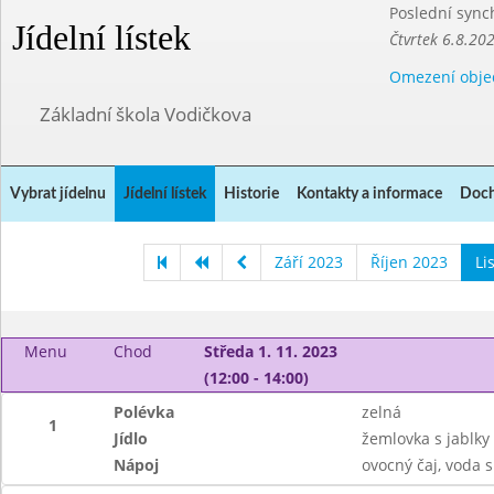
Poslední sync
Jídelní lístek
Čtvrtek 6.8.20
Omezení obje
Základní škola Vodičkova
Vybrat jídelnu
Jídelní lístek
Historie
Kontakty a informace
Doch
Září 2023
Říjen 2023
Li
Menu
Chod
Středa 1. 11. 2023
(12:00 - 14:00)
Polévka
zelná
1
Jídlo
žemlovka s jablky 
Nápoj
ovocný čaj, voda 