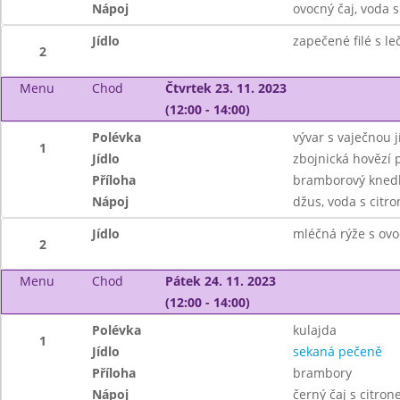
Nápoj
ovocný čaj, voda 
Jídlo
zapečené filé s l
2
Menu
Chod
Čtvrtek 23. 11. 2023
(12:00 - 14:00)
Polévka
vývar s vaječnou j
1
Jídlo
zbojnická hovězí
Příloha
bramborový knedl
Nápoj
džus, voda s citr
Jídlo
mléčná rýže s ov
2
Menu
Chod
Pátek 24. 11. 2023
(12:00 - 14:00)
Polévka
kulajda
1
Jídlo
sekaná pečeně
Příloha
brambory
Nápoj
černý čaj s citro