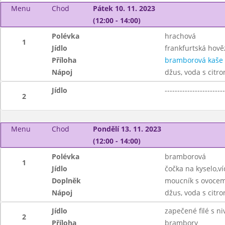
Menu
Chod
Pátek 10. 11. 2023
(12:00 - 14:00)
Polévka
hrachová
1
Jídlo
frankfurtská hově
Příloha
bramborová kaše
Nápoj
džus, voda s citr
Jídlo
------------------------
2
Menu
Chod
Pondělí 13. 11. 2023
(12:00 - 14:00)
Polévka
bramborová
1
Jídlo
čočka na kyselo,v
Doplněk
moucník s ovoce
Nápoj
džus, voda s citr
Jídlo
zapečené filé s ni
2
Příloha
brambory