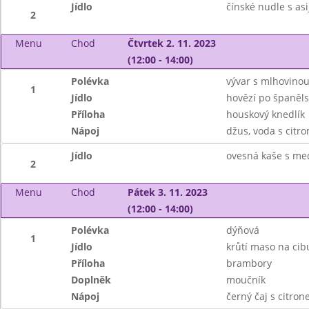
Jídlo
čínské nudle s as
2
Menu
Chod
Čtvrtek 2. 11. 2023
(12:00 - 14:00)
Polévka
vývar s mlhovino
1
Jídlo
hovězí po španěl
Příloha
houskový knedlík
Nápoj
džus, voda s citr
Jídlo
ovesná kaše s me
2
Menu
Chod
Pátek 3. 11. 2023
(12:00 - 14:00)
Polévka
dýňová
1
Jídlo
krůtí maso na cib
Příloha
brambory
Doplněk
moučník
Nápoj
černý čaj s citro