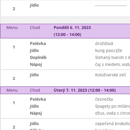
Jídlo
----------------------
2
Menu
Chod
Pondělí 6. 11. 2023
(12:00 - 14:00)
Polévka
drožďová
1
Jídlo
kung pao,rýže
Doplněk
šlehaný tvaroh s
Nápoj
čaj s medem, vod
Jídlo
Koložvarské zelí
2
Menu
Chod
Úterý 7. 11. 2023 (12:00 - 14:00)
Polévka
česnečka
1
Jídlo
špagety po miláns
Nápoj
džus, voda s citr
Jídlo
zapečená brokoli
2