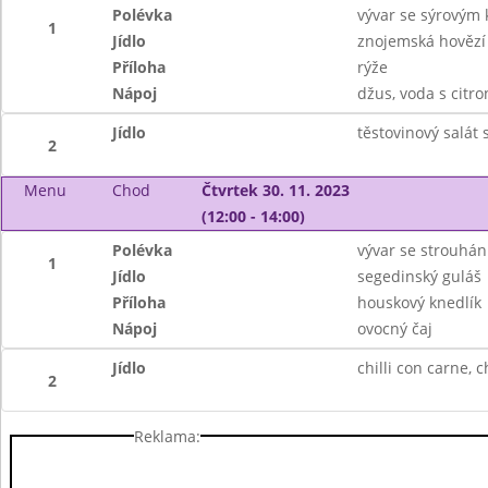
Polévka
vývar se sýrovým
1
Jídlo
znojemská hovězí
Příloha
rýže
Nápoj
džus, voda s citr
Jídlo
těstovinový salát
2
Menu
Chod
Čtvrtek 30. 11. 2023
(12:00 - 14:00)
Polévka
vývar se strouhá
1
Jídlo
segedinský guláš
Příloha
houskový knedlík
Nápoj
ovocný čaj
Jídlo
chilli con carne, 
2
Reklama: