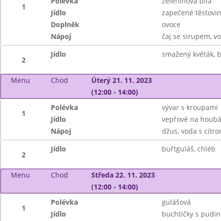
Polévka
zeleninová bílá
1
Jídlo
zapečené těstovi
Doplněk
ovoce
Nápoj
čaj se sirupem, v
Jídlo
smažený květák, b
2
Menu
Chod
Úterý 21. 11. 2023
(12:00 - 14:00)
Polévka
vývar s kroupami
1
Jídlo
vepřové na houbá
Nápoj
džus, voda s citr
Jídlo
buřtguláš, chléb
2
Menu
Chod
Středa 22. 11. 2023
(12:00 - 14:00)
Polévka
gulášová
1
Jídlo
buchtičky s pud