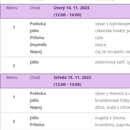
Menu
Chod
Úterý 14. 11. 2023
(12:00 - 14:00)
Polévka
vývar s bylinkový
1
Jídlo
cikánská hovězí 
Příloha
rýže
Doplněk
ovoce
Nápoj
čaj se sirupem, v
Jídlo
zeleninový talíř,
2
Menu
Chod
Středa 15. 11. 2023
(12:00 - 14:00)
Polévka
vývar s masem a v
1
Jídlo
bramborové šišky
Nápoj
džus, voda s citr
Jídlo
nugety z lososa
2
Příloha
brambory, paprik