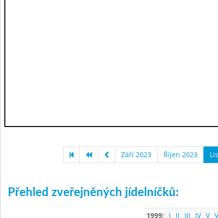
Září 2023
Říjen 2023
Li
Přehled zveřejněných jídelníčků:
1999:
I
II
III
IV
V
V