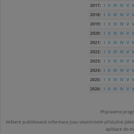
2017:
I
II
III
IV
V
V
2018:
I
II
III
IV
V
V
2019:
I
II
III
IV
V
V
2020:
I
II
III
IV
V
V
2021:
I
II
III
IV
V
V
2022:
I
II
III
IV
V
V
2023:
I
II
III
IV
V
V
2024:
I
II
III
IV
V
V
2025:
I
II
III
IV
V
V
2026:
I
II
III
IV
V
V
Připraveno progr
Veškeré publikované informace jsou vlastnictvím příslušné jídel
aplikace do n