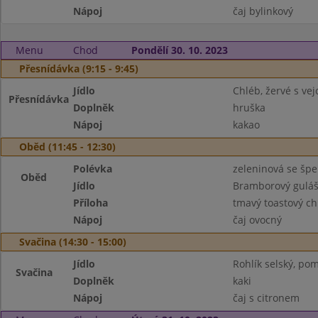
Nápoj
čaj bylinkový
Menu
Chod
Pondělí 30. 10. 2023
Přesnídávka (9:15 - 9:45)
Jídlo
Chléb, žervé s ve
Přesnídávka
Doplněk
hruška
Nápoj
kakao
Oběd (11:45 - 12:30)
Polévka
zeleninová se šp
Oběd
Jídlo
Bramborový gulá
Příloha
tmavý toastový ch
Nápoj
čaj ovocný
Svačina (14:30 - 15:00)
Jídlo
Rohlík selský, po
Svačina
Doplněk
kaki
Nápoj
čaj s citronem