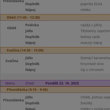
Přesnídávka
Doplněk
paprika žlutá
Nápoj
mléko
Oběd (11:45 - 12:30)
Polévka
rajská s jáhly
Oběd
Jídlo
Těstoviny zapeče
Doplněk
ledový salát
Nápoj
ovocný nápoj
Svačina (14:30 - 15:00)
Jídlo
Domácí karamelov
Svačina
Doplněk
hroznové víno
Nápoj
čaj s citronem
Menu
Chod
Pondělí 23. 10. 2023
Přesnídávka (9:15 - 9:45)
Jídlo
Chléb, pomaz.vaj
Přesnídávka
Doplněk
švestky
Nápoj
mléko s pistáciov