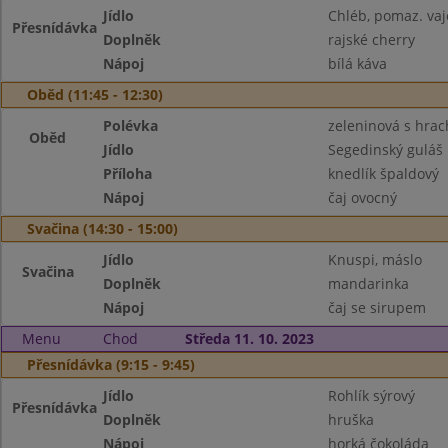
Jídlo
Chléb, pomaz. va
Přesnídávka
Doplněk
rajské cherry
Nápoj
bílá káva
Oběd (11:45 - 12:30)
Polévka
zeleninová s hrac
Oběd
Jídlo
Segedinský guláš
Příloha
knedlík špaldový
Nápoj
čaj ovocný
Svačina (14:30 - 15:00)
Jídlo
Knuspi, máslo
Svačina
Doplněk
mandarinka
Nápoj
čaj se sirupem
Menu
Chod
Středa 11. 10. 2023
Přesnídávka (9:15 - 9:45)
Jídlo
Rohlík sýrový
Přesnídávka
Doplněk
hruška
Nápoj
horká čokoláda