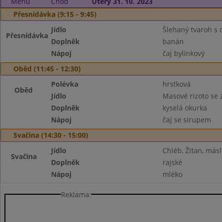
Menu
Chod
Úterý 31. 10. 2023
Přesnídávka (9:15 - 9:45)
Jídlo
Šlehaný tvaroh s
Přesnídávka
Doplněk
banán
Nápoj
čaj bylinkový
Oběd (11:45 - 12:30)
Polévka
hrstková
Oběd
Jídlo
Masové rizoto se
Doplněk
kyselá okurka
Nápoj
čaj se sirupem
Svačina (14:30 - 15:00)
Jídlo
Chléb, Žitan, másl
Svačina
Doplněk
rajské
Nápoj
mléko
Reklama: