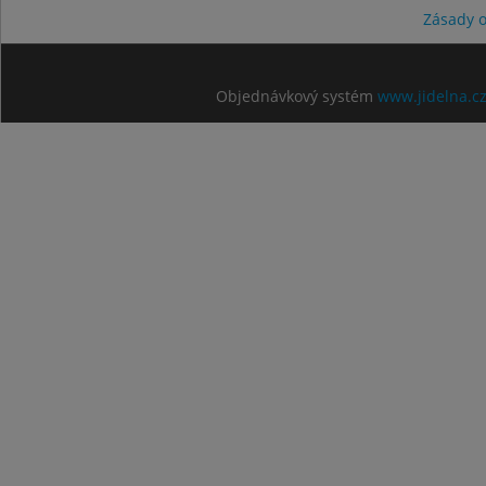
Zásady 
Objednávkový systém
www.jidelna.c