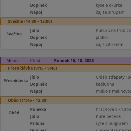
Doplněk
kyselá okurka
Nápoj
čaj se sirupem
Svačina (14:30 - 15:00)
Jídlo
Kukuřičná trubičk
Svačina
Doplněk
jablko
Nápoj
čaj s citronem
Menu
Chod
Pondělí 16. 10. 2023
Přesnídávka (9:15 - 9:45)
Jídlo
Chléb střapatý ( 
Přesnídávka
Doplněk
kedlubna
Nápoj
mléko s malinovou
Oběd (11:45 - 12:30)
Polévka
hrachová s kruto
Oběd
Jídlo
Kuře pečené
Příloha
rýže s bulgurem
Doplněk
duokarotka na má