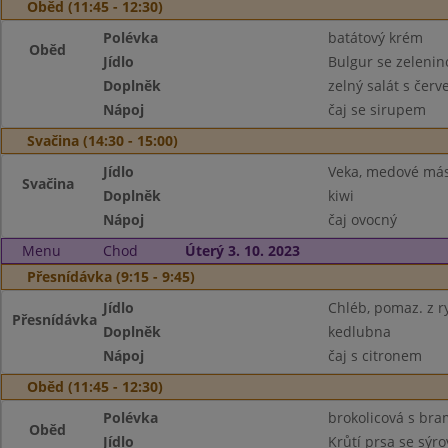
Oběd (11:45 - 12:30)
Polévka
batátový krém
Oběd
Jídlo
Bulgur se zeleni
Doplněk
zelný salát s čer
Nápoj
čaj se sirupem
Svačina (14:30 - 15:00)
Jídlo
Veka, medové más
Svačina
Doplněk
kiwi
Nápoj
čaj ovocný
Menu
Chod
Úterý 3. 10. 2023
Přesnídávka (9:15 - 9:45)
Jídlo
Chléb, pomaz. z r
Přesnídávka
Doplněk
kedlubna
Nápoj
čaj s citronem
Oběd (11:45 - 12:30)
Polévka
brokolicová s br
Oběd
Jídlo
Krůtí prsa se sý