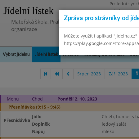
Poslední sync
Jídelní lístek
Středa 8.7.202
Zpráva pro strávníky od jíd
Mateřská škola, Praha 5 - Barrandov, Lohniského 851
organizace
Můžete využít i aplikaci "Jidelna.cz"
https://play.google.com/store/apps/
Vybrat jídelnu
Jídelní lístek
Historie
Kontakty a informace
Doch
Srpen 2023
Září 2023
Ř
Menu
Chod
Pondělí 2. 10. 2023
Přesnídávka (9:15 - 9:45)
Jídlo
Chléb, humus s ba
Přesnídávka
Doplněk
ledový salát
Nápoj
mléko