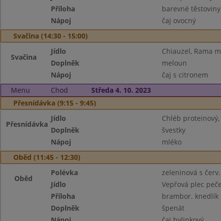
Příloha
barevné těstoviny
Nápoj
čaj ovocný
Svačina (14:30 - 15:00)
Jídlo
Chiauzel, Rama m
Svačina
Doplněk
meloun
Nápoj
čaj s citronem
Menu
Chod
Středa 4. 10. 2023
Přesnídávka (9:15 - 9:45)
Jídlo
Chléb proteinový,
Přesnídávka
Doplněk
švestky
Nápoj
mléko
Oběd (11:45 - 12:30)
Polévka
zeleninová s červ
Oběd
Jídlo
Vepřová plec peč
Příloha
brambor. knedlík
Doplněk
špenát
Nápoj
čaj bylinkový