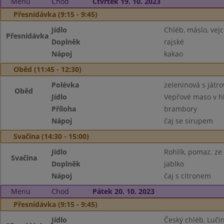
Menu
Chod
Čtvrtek 19. 10. 2023
Přesnídávka (9:15 - 9:45)
Jídlo
Chléb, máslo, vejc
Přesnídávka
Doplněk
rajské
Nápoj
kakao
Oběd (11:45 - 12:30)
Polévka
zeleninová s játr
Oběd
Jídlo
Vepřové maso v h
Příloha
brambory
Nápoj
čaj se sirupem
Svačina (14:30 - 15:00)
Jídlo
Rohlík, pomaz. ze
Svačina
Doplněk
jablko
Nápoj
čaj s citronem
Menu
Chod
Pátek 20. 10. 2023
Přesnídávka (9:15 - 9:45)
Jídlo
Český chléb, Luči