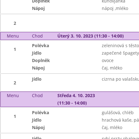
Doplněk
kunovjanka
Nápoj
nápoj ,mléko
2
Menu
Chod
Úterý 3. 10. 2023 (11:30 - 14:00)
Polévka
zeleninová s těst
1
Jídlo
zapečené špagety,
Doplněk
ovoce
Nápoj
čaj, mléko
Jídlo
cizrna po valašsku
2
Menu
Chod
Středa 4. 10. 2023
(11:30 - 14:00)
Polévka
gulášová, chléb
1
Jídlo
hrachová kaše, pá
Nápoj
čaj, mléko
Jídlo
rybí prsty obalova