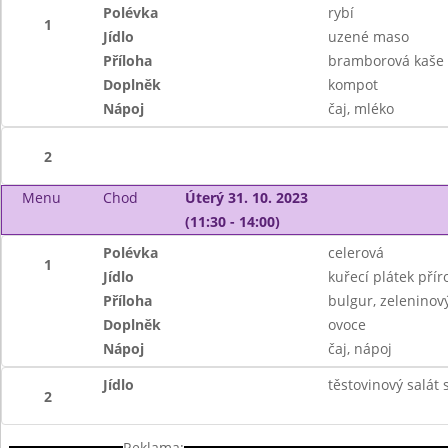
Polévka
rybí
1
Jídlo
uzené maso
Příloha
bramborová kaše
Doplněk
kompot
Nápoj
čaj, mléko
2
Menu
Chod
Úterý 31. 10. 2023
(11:30 - 14:00)
Polévka
celerová
1
Jídlo
kuřecí plátek přír
Příloha
bulgur, zeleninový
Doplněk
ovoce
Nápoj
čaj, nápoj
Jídlo
těstovinový salát
2
Reklama: