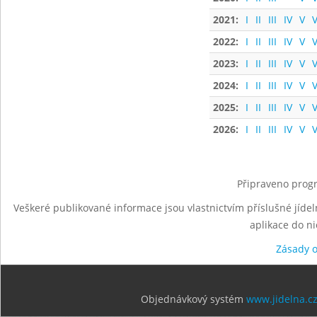
2021:
I
II
III
IV
V
V
2022:
I
II
III
IV
V
V
2023:
I
II
III
IV
V
V
2024:
I
II
III
IV
V
V
2025:
I
II
III
IV
V
V
2026:
I
II
III
IV
V
V
Připraveno progr
Veškeré publikované informace jsou vlastnictvím příslušné jídel
aplikace do n
Zásady 
Objednávkový systém
www.jidelna.c