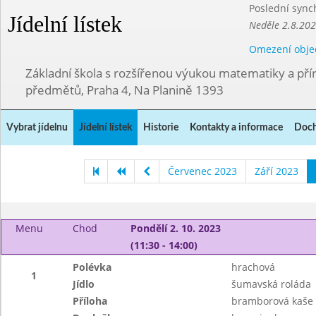
Poslední sync
Jídelní lístek
Neděle 2.8.20
Omezení obje
Základní škola s rozšířenou výukou matematiky a př
předmětů, Praha 4, Na Planině 1393
Vybrat jídelnu
Jídelní lístek
Historie
Kontakty a informace
Doch
Červenec 2023
Září 2023
Menu
Chod
Pondělí 2. 10. 2023
(11:30 - 14:00)
Polévka
hrachová
1
Jídlo
šumavská roláda
Příloha
bramborová kaše