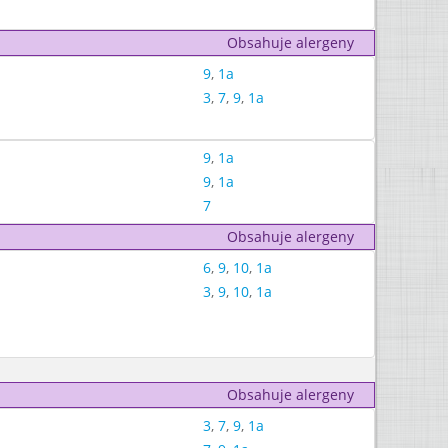
Obsahuje alergeny
9
,
1a
3
,
7
,
9
,
1a
9
,
1a
9
,
1a
7
Obsahuje alergeny
6
,
9
,
10
,
1a
3
,
9
,
10
,
1a
Obsahuje alergeny
3
,
7
,
9
,
1a