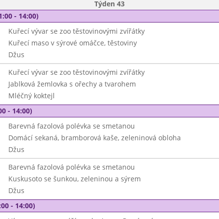
Týden 43
1:00 - 14:00)
Kuřecí vývar se zoo těstovinovými zvířátky
Kuřecí maso v sýrové omáčce, těstoviny
Džus
Kuřecí vývar se zoo těstovinovými zvířátky
Jablková žemlovka s ořechy a tvarohem
Mléčný koktejl
00 - 14:00)
Barevná fazolová polévka se smetanou
Domácí sekaná, bramborová kaše, zeleninová obloha
Džus
Barevná fazolová polévka se smetanou
Kuskusoto se šunkou, zeleninou a sýrem
Džus
00 - 14:00)