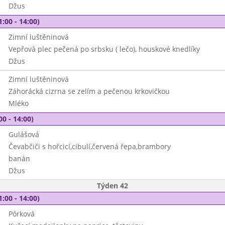
Džus
1:00 - 14:00)
Zimní luštěninová
Vepřová plec pečená po srbsku ( lečo), houskové knedlíky
Džus
Zimní luštěninová
Záhorácká cizrna se zelím a pečenou krkovičkou
Mléko
00 - 14:00)
Gulášová
Čevabčiči s hořcicí,cibulí,červená řepa,brambory
banán
Džus
Týden 42
1:00 - 14:00)
Pórková