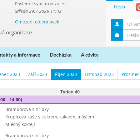
Poslední synchronizace:
Heslo
Středa 29.7.2026 11:42
Omezení objednávek
ová organizace
takty a informace
Docházka
Aktivity
enec 2023
Září 2023
Říjen 2023
Listopad 2023
Prosinec
Týden 40
00 - 14:00)
Bramborová s hříbky
Krupicová kaše s cukrem, kakaem, máslem
Mléčný koktejl
Bramborová s hříbky