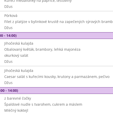
Kuřecí medailonky na paprice, těstoviny
Džus
Pórková
Filet z platýze v bylinkové krustě na zapečených sýrových bram
Džus
00 - 14:00)
Jihočeská kulajda
Obalovaný květák, brambory, lehká majonéza
okurkový salát
Džus
Jihočeská kulajda
Caesar salát s kuřecími kousky, krutony a parmazánem, pečivo
Džus
00 - 14:00)
z barevné čočky
Špaldové nudle s tvarohem, cukrem a máslem
Mléčný koktejl