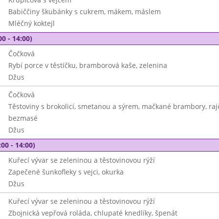
Babiččiny škubánky s cukrem, mákem, máslem
Mléčný koktejl
00 - 14:00)
Čočková
Rybí porce v těstíčku, bramborová kaše, zelenina
Džus
Čočková
Těstoviny s brokolicí, smetanou a sýrem, mačkané brambory, rajč
bezmasé
Džus
00 - 14:00)
Kuřecí vývar se zeleninou a těstovinovou rýží
Zapečené šunkofleky s vejci, okurka
Džus
Kuřecí vývar se zeleninou a těstovinovou rýží
Zbojnická vepřová roláda, chlupaté knedlíky, špenát