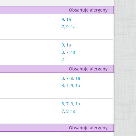
Obsahuje alergeny
9
,
1a
7
,
9
,
1a
9
,
1a
3
,
7
,
1a
7
Obsahuje alergeny
3
,
7
,
9
,
1a
3
,
7
,
9
,
1a
3
,
7
,
9
,
1a
7
,
9
,
1a
Obsahuje alergeny