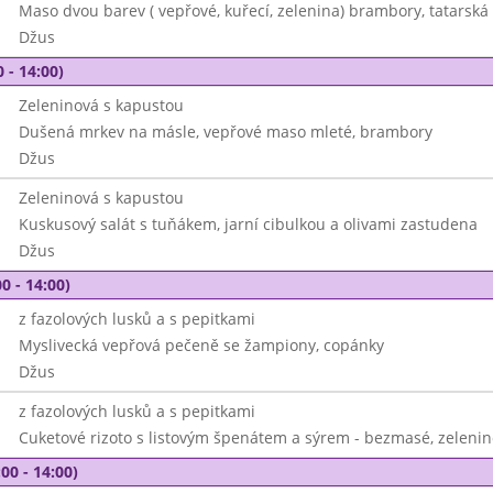
Maso dvou barev ( vepřové, kuřecí, zelenina) brambory, tatarsk
Džus
 - 14:00)
Zeleninová s kapustou
Dušená mrkev na másle, vepřové maso mleté, brambory
Džus
Zeleninová s kapustou
Kuskusový salát s tuňákem, jarní cibulkou a olivami zastudena
Džus
0 - 14:00)
z fazolových lusků a s pepitkami
Myslivecká vepřová pečeně se žampiony, copánky
Džus
z fazolových lusků a s pepitkami
Cuketové rizoto s listovým špenátem a sýrem - bezmasé, zelenin
00 - 14:00)