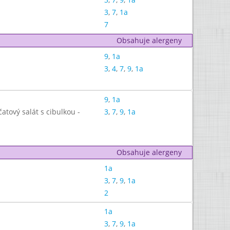
3
,
7
,
1a
7
Obsahuje alergeny
9
,
1a
3
,
4
,
7
,
9
,
1a
9
,
1a
atový salát s cibulkou -
3
,
7
,
9
,
1a
Obsahuje alergeny
1a
3
,
7
,
9
,
1a
2
1a
3
,
7
,
9
,
1a