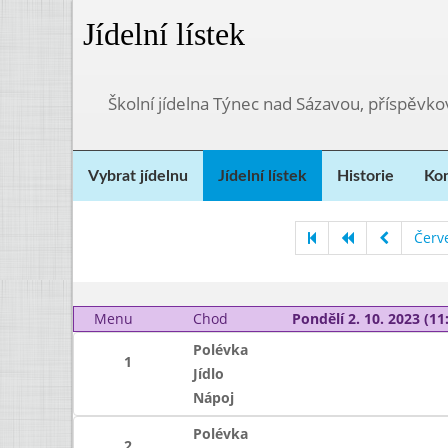
Jídelní lístek
Školní jídelna Týnec nad Sázavou, příspěvk
Vybrat jídelnu
Jídelní lístek
Historie
Kon
Červ
Menu
Chod
Pondělí 2. 10. 2023 (11:
Polévka
1
Jídlo
Nápoj
Polévka
2