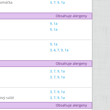
á omáčka
3
,
7
,
9
,
1a
Obsahuje alergeny
9
,
1a
9
,
1a
9
,
1a
3
,
4
,
7
,
9
,
1a
Obsahuje alergeny
3
,
7
,
9
,
1a
3
,
7
,
9
,
1a
3
,
7
,
9
,
1a
ový salát
3
,
7
,
9
,
1a
Obsahuje alergeny