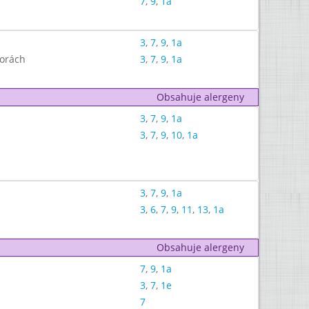
7
,
9
,
1a
3
,
7
,
9
,
1a
borách
3
,
7
,
9
,
1a
Obsahuje alergeny
3
,
7
,
9
,
1a
3
,
7
,
9
,
10
,
1a
3
,
7
,
9
,
1a
3
,
6
,
7
,
9
,
11
,
13
,
1a
Obsahuje alergeny
7
,
9
,
1a
3
,
7
,
1e
7