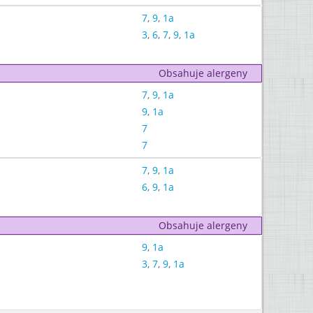
7
,
9
,
1a
3
,
6
,
7
,
9
,
1a
Obsahuje alergeny
7
,
9
,
1a
9
,
1a
7
7
7
,
9
,
1a
6
,
9
,
1a
Obsahuje alergeny
9
,
1a
3
,
7
,
9
,
1a