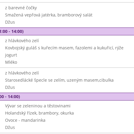
z barevné čočky
Smažená vepřová jatérka, bramborový salát
Džus
1:00 - 14:00)
z hlávkového zelí
Kovbojský guláš s kuřecím masem, fazolemi a kukuřicí, rýže
jogurt
Mléko
z hlávkového zelí
Starosedlácké špecle se zelím, uzeným masem,cibulka
Džus
00 - 14:00)
Vývar se zeleninou a těstovinami
Holandský řízek, brambory, okurka
Ovoce - mandarinka
Džus