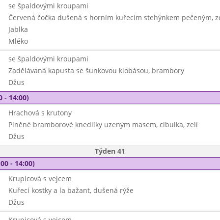
se špaldovými kroupami
Červená čočka dušená s horním kuřecím stehýnkem pečeným, z
Jablka
Mléko
se špaldovými kroupami
Zadělávaná kapusta se šunkovou klobásou, brambory
Džus
0 - 14:00)
Hrachová s krutony
Plněné bramborové knedlíky uzeným masem, cibulka, zelí
Džus
Týden 41
00 - 14:00)
Krupicová s vejcem
Kuřecí kostky a la bažant, dušená rýže
Džus
Krupicová s vejcem