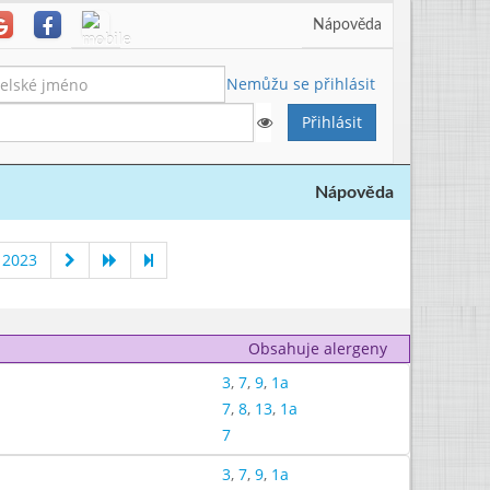
Nápověda
Nemůžu se přihlásit
Nápověda
 2023
Obsahuje alergeny
3
,
7
,
9
,
1a
7
,
8
,
13
,
1a
7
3
,
7
,
9
,
1a