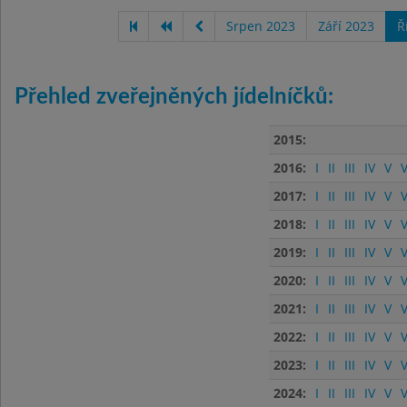
Srpen 2023
Září 2023
Ř
Přehled zveřejněných jídelníčků:
2015:
2016:
I
II
III
IV
V
V
2017:
I
II
III
IV
V
V
2018:
I
II
III
IV
V
V
2019:
I
II
III
IV
V
V
2020:
I
II
III
IV
V
V
2021:
I
II
III
IV
V
V
2022:
I
II
III
IV
V
V
2023:
I
II
III
IV
V
V
2024:
I
II
III
IV
V
V