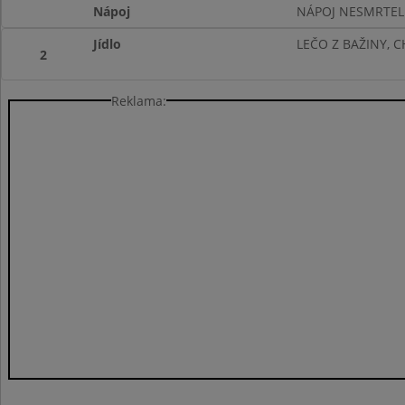
Nápoj
NÁPOJ NESMRTEL
Jídlo
LEČO Z BAŽINY, C
2
Reklama: