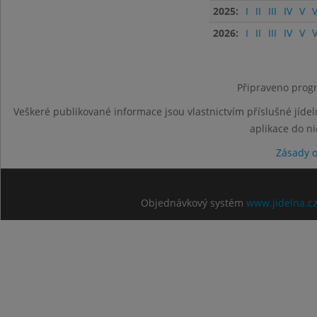
2025:
I
II
III
IV
V
V
2026:
I
II
III
IV
V
V
Připraveno progr
Veškeré publikované informace jsou vlastnictvím příslušné jídel
aplikace do n
Zásady 
Objednávkový systém
www.jidelna.c