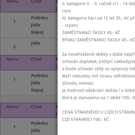
Menu
Chod
Čtvrtek 5. 10. 2023
II. kategorie 5. - 9. ročník (11 - 14 l
(11:15 - 14:00)
roce
Polévka
porková - krémov
III. kategorie žáci od 15 let 35,- Kč p
1
Jídlo
pečená kuřecí st
- srpen)
Nápoj
mléko, nápojový 
ZAMĚSTNANCI ŠKOLY 45,- kČ
BÝVALÍ ZAMĚSTNANCI ŠKOLY 45,- kČ
Jídlo
smažené cibulové
2
Za neodhlášené obědy v době nepřít
Menu
Chod
Pátek 6. 10. 2023
účtován doplatek, (režijní náklady),t
(11:15 - 14:00)
a bude účtován vždy za uplynulý mě
Polévka
drožďová se zele
kteří nebudou mít stravu odhlášeno
1
Jídlo
halušky se zelím
důvodu nemoci.
Nápoj
nápojový automat
Je možnost odebrání oběda i v době
která je stanovena na 1 oběd 100,- 
Menu
Chod
Pondělí 9. 10. 2023
CENA STRAVNÉHO U CIZÍCH STRÁVN
(11:15 - 14:00)
CIZÍ STRÁVNÍCI 100,- kČ
Polévka
špenátová s frid
1
Jídlo
kuřecí na čínský 