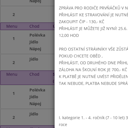
Nápoj
nápojový automat
ZPRÁVA PRO RODIČE PRVŇÁČKŮ V 
2
PŘIHLÁSIT KE STRAVOVÁNÍ JE NUTN
ZAKOUPIT ČIP - 130,- KČ
Menu
Chod
Úterý 3. 10. 2023 (11:15 - 14:00)
PŘIHLÁSIT JE MŮŽETE JIŽ NYNÍ! 25.6. -
Polévka
slepičí s kapáním
12,00 HOD
1
Jídlo
rýžová kaše s ov
Nápoj
kakao, nápojový 
PRO OSTATNÍ STRÁVNÍKY VŠE ZŮSTÁV
POKUD CHCETE OBĚD ,
Jídlo
kuřecí čtvrtky trh
2
PŘIHLÁSIT, OD DRUHÉHO DNE PŘIH
ZÁLOHA NA ŠKOLNÍ ROK JE 700,- KČ
Menu
Chod
Středa 4. 10. 2023
K PLATBĚ JE NUTNÉ UVÉST PŘIDĚLE
(11:15 - 14:00)
TAK NEBUDE, PLATBA NEBUDE SPR
Polévka
hrachová
1
Jídlo
zapečená ryba (ma
Nápoj
ochucené mléko, 
Jídlo
hovězí guláš, chl
2
I. kategorie 1. - 4. ročník (7 - 10 let
roce