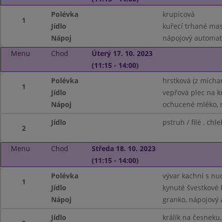
Polévka
krupicová
1
Jídlo
kuřecí trhané mas
Nápoj
nápojový automat 
Menu
Chod
Úterý 17. 10. 2023
(11:15 - 14:00)
Polévka
hrstková (z mícha
1
Jídlo
vepřová plec na 
Nápoj
ochucené mléko, 
Jídlo
pstruh / filé , chle
2
Menu
Chod
Středa 18. 10. 2023
(11:15 - 14:00)
Polévka
vývar kachní s nu
1
Jídlo
kynuté švestkové
Nápoj
granko, nápojový
Jídlo
králík na česneku