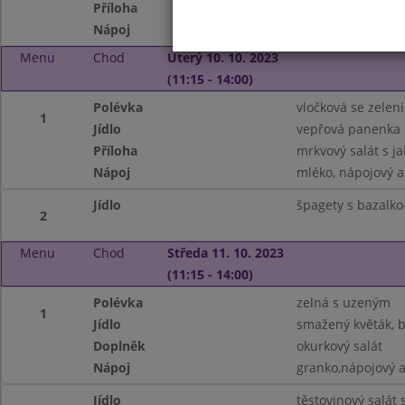
Příloha
pro děti: jogurt s
Nápoj
ochucené mléko, 
Menu
Chod
Úterý 10. 10. 2023
(11:15 - 14:00)
Polévka
vločková se zelen
1
Jídlo
vepřová panenka p
Příloha
mrkvový salát s ja
Nápoj
mléko, nápojový 
Jídlo
špagety s bazalk
2
Menu
Chod
Středa 11. 10. 2023
(11:15 - 14:00)
Polévka
zelná s uzeným
1
Jídlo
smažený květák, 
Doplněk
okurkový salát
Nápoj
granko,nápojový 
Jídlo
těstovinový salát