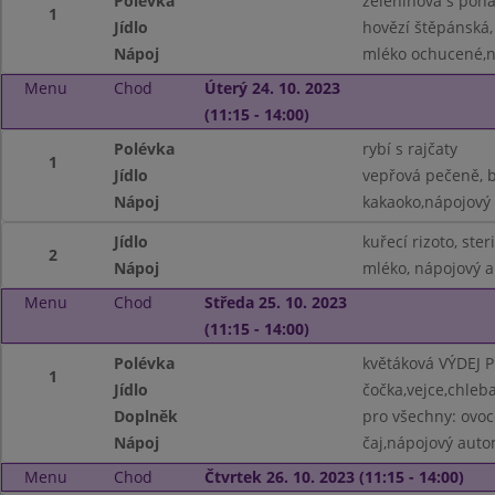
Polévka
zeleninová s poh
1
Jídlo
hovězí štěpánská,
Nápoj
mléko ochucené,n
Menu
Chod
Úterý 24. 10. 2023
(11:15 - 14:00)
Polévka
rybí s rajčaty
1
Jídlo
vepřová pečeně, 
Nápoj
kakaoko,nápojový
Jídlo
kuřecí rizoto, ste
2
Nápoj
mléko, nápojový 
Menu
Chod
Středa 25. 10. 2023
(11:15 - 14:00)
Polévka
květáková VÝDEJ 
1
Jídlo
čočka,vejce,chleb
Doplněk
pro všechny: ovoc
Nápoj
čaj,nápojový aut
Menu
Chod
Čtvrtek 26. 10. 2023 (11:15 - 14:00)