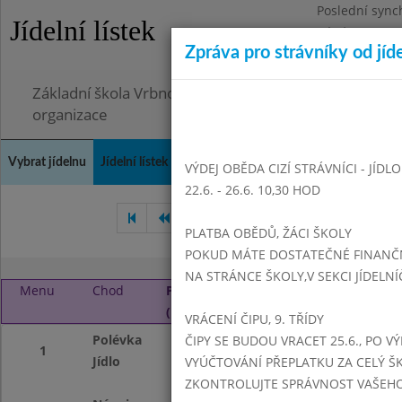
Poslední sync
Jídelní lístek
Pátek 26.6.202
Zpráva pro strávníky od jíd
Omezení obje
Základní škola Vrbno pod Pradědem, okres Bruntál, 
organizace
Vybrat jídelnu
Jídelní lístek
Historie
Kontakty a informace
Doch
VÝDEJ OBĚDA CIZÍ STRÁVNÍCI - JÍDL
22.6. - 26.6. 10,30 HOD
Srpen 2023
Září 2023
Ř
PLATBA OBĚDŮ, ŽÁCI ŠKOLY
POKUD MÁTE DOSTATEČNÉ FINANČNÍ
NA STRÁNCE ŠKOLY,V SEKCI JÍDELNÍ
Menu
Chod
Pondělí 2. 10. 2023
(11:15 - 14:00)
VRÁCENÍ ČIPU, 9. TŘÍDY
Polévka
květáková , květá
ČIPY SE BUDOU VRACET 25.6., PO V
1
Jídlo
masové koule, raj
VYÚČTOVÁNÍ PŘEPLATKU ZA CELÝ ŠK
těstoviny
ZKONTROLUJTE SPRÁVNOST VAŠEHO Č