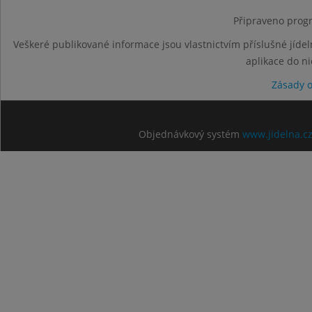
Připraveno progr
Veškeré publikované informace jsou vlastnictvím příslušné jídel
aplikace do n
Zásady 
Objednávkový systém
www.jidelna.c