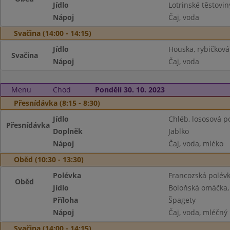
Jídlo
Lotrinské těstovin
Nápoj
Čaj, voda
Svačina (14:00 - 14:15)
Jídlo
Houska, rybičkov
Svačina
Nápoj
Čaj, voda
Menu
Chod
Pondělí 30. 10. 2023
Přesnídávka (8:15 - 8:30)
Jídlo
Chléb, lososová 
Přesnídávka
Doplněk
Jablko
Nápoj
Čaj, voda, mléko
Oběd (10:30 - 13:30)
Polévka
Francozská polév
Oběd
Jídlo
Boloňská omáčka,
Příloha
Špagety
Nápoj
Čaj, voda, mléčný 
Svačina (14:00 - 14:15)