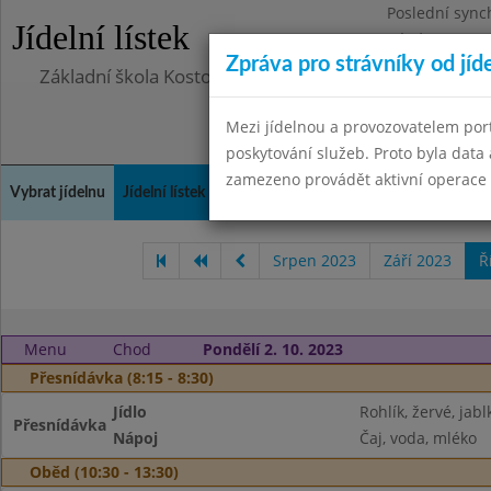
Poslední sync
Jídelní lístek
Pátek 29.8.20
Zpráva pro strávníky od jíd
Základní škola Kostomlaty nad Labem, příspěvková o
Mezi jídelnou a provozovatelem por
poskytování služeb. Proto byla dat
zamezeno provádět aktivní operace (
Vybrat jídelnu
Jídelní lístek
Historie
Kontakty a informace
Doch
Srpen 2023
Září 2023
Ř
Menu
Chod
Pondělí 2. 10. 2023
Přesnídávka (8:15 - 8:30)
Jídlo
Rohlík, žervé, jabl
Přesnídávka
Nápoj
Čaj, voda, mléko
Oběd (10:30 - 13:30)