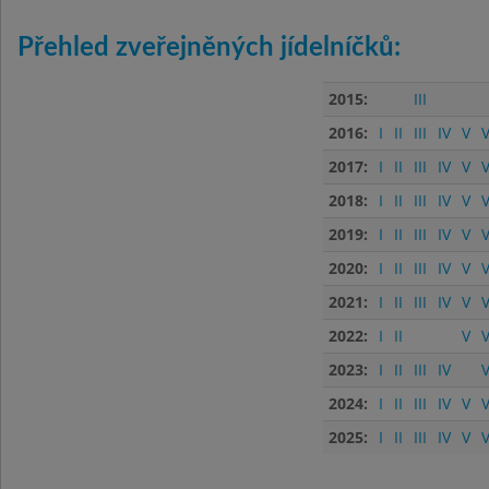
Přehled zveřejněných jídelníčků:
2015:
III
2016:
I
II
III
IV
V
V
2017:
I
II
III
IV
V
V
2018:
I
II
III
IV
V
V
2019:
I
II
III
IV
V
V
2020:
I
II
III
IV
V
V
2021:
I
II
III
IV
V
V
2022:
I
II
V
V
2023:
I
II
III
IV
V
2024:
I
II
III
IV
V
V
2025:
I
II
III
IV
V
V