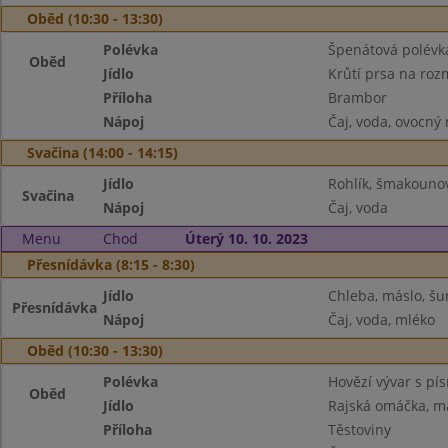
Oběd (10:30 - 13:30)
Polévka
Špenátová polévk
Oběd
Jídlo
Krůtí prsa na ro
Příloha
Brambor
Nápoj
Čaj, voda, ovocný
Svačina (14:00 - 14:15)
Jídlo
Rohlík, šmakoun
Svačina
Nápoj
Čaj, voda
Menu
Chod
Úterý 10. 10. 2023
Přesnídávka (8:15 - 8:30)
Jídlo
Chleba, máslo, šu
Přesnídávka
Nápoj
Čaj, voda, mléko
Oběd (10:30 - 13:30)
Polévka
Hovězí vývar s pí
Oběd
Jídlo
Rajská omáčka, ma
Příloha
Těstoviny