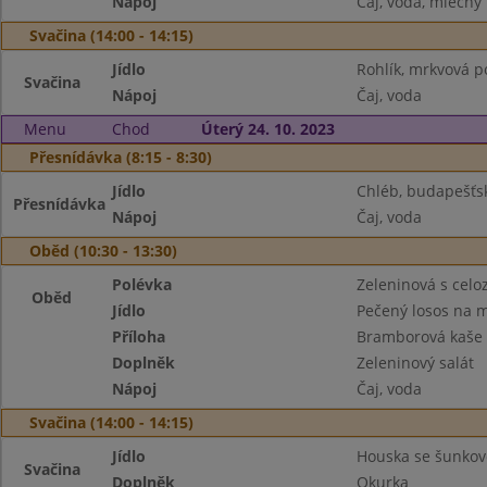
Nápoj
Čaj, voda, mléčný 
Svačina (14:00 - 14:15)
Jídlo
Rohlík, mrkvová 
Svačina
Nápoj
Čaj, voda
Menu
Chod
Úterý 24. 10. 2023
Přesnídávka (8:15 - 8:30)
Jídlo
Chléb, budapešť
Přesnídávka
Nápoj
Čaj, voda
Oběd (10:30 - 13:30)
Polévka
Zeleninová s cel
Oběd
Jídlo
Pečený losos na 
Příloha
Bramborová kaše
Doplněk
Zeleninový salát
Nápoj
Čaj, voda
Svačina (14:00 - 14:15)
Jídlo
Houska se šunko
Svačina
Doplněk
Okurka