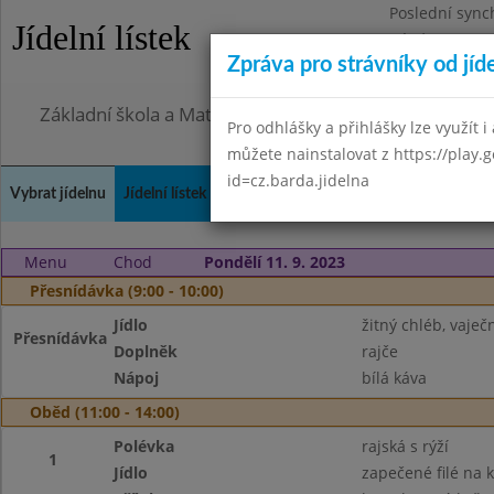
Poslední sync
Jídelní lístek
Pátek 7.8.2026
Zpráva pro strávníky od jíd
Omezení obje
Základní škola a Mateřská škola Město Libavá, přísp
Pro odhlášky a přihlášky lze využít i 
můžete nainstalovat z https://play.
id=cz.barda.jidelna
Vybrat jídelnu
Jídelní lístek
Historie
Kontakty a informace
Spot
Menu
Chod
Pondělí 11. 9. 2023
Přesnídávka (9:00 - 10:00)
Jídlo
žitný chléb, vaje
Přesnídávka
Doplněk
rajče
Nápoj
bílá káva
Oběd (11:00 - 14:00)
Polévka
rajská s rýží
1
Jídlo
zapečené filé na 