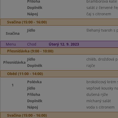
Příloha
bramborová kaše
Doplněk
salát z červené ř
Nápoj
čaj s citronem
Svačina (15:00 - 16:00)
Jídlo
šlehaný tvaroh s 
Svačina
Menu
Chod
Úterý 12. 9. 2023
Přesnídávka (9:00 - 10:00)
Jídlo
chléb, drožďová 
Přesnídávka
Doplněk
rajče
Oběd (11:00 - 14:00)
Polévka
brokolicový krém 
1
Jídlo
vepřové kousky na
Příloha
dušená rýže
Doplněk
míchaný salát
Nápoj
voda s citronem
Svačina (15:00 - 16:00)