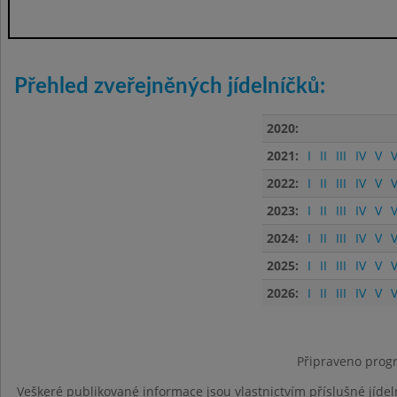
Přehled zveřejněných jídelníčků:
2020:
2021:
I
II
III
IV
V
V
2022:
I
II
III
IV
V
V
2023:
I
II
III
IV
V
V
2024:
I
II
III
IV
V
V
2025:
I
II
III
IV
V
V
2026:
I
II
III
IV
V
V
Připraveno progr
Veškeré publikované informace jsou vlastnictvím příslušné jídel