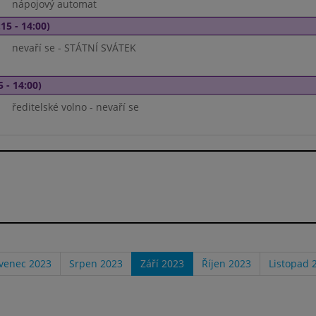
nápojový automat
15 - 14:00)
nevaří se - STÁTNÍ SVÁTEK
5 - 14:00)
ředitelské volno - nevaří se
venec 2023
Srpen 2023
Září 2023
Říjen 2023
Listopad 