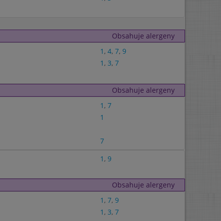
Obsahuje alergeny
1
,
4
,
7
,
9
1
,
3
,
7
Obsahuje alergeny
1
,
7
1
7
1
,
9
Obsahuje alergeny
1
,
7
,
9
1
,
3
,
7