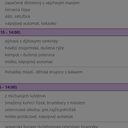
zapečené těstoviny s vepřovým masem
červená řepa
děti: HRUŠKA
nápojový automat, kakaoko
15 - 14:00)
dýňová s dýňovými semínky
hovězí znojemská, dušená rýže
kompot / dušená zelenina
mléko, nápojový automat
Pohádka mládí- dětská krupice s kakaem
5 - 14:00)
z míchaných luštěnin
smažený kuřecí řízek, brambory s máslem
zeleninová obloha: por,rajče,polníček
mléko pistáciové, nápojový automat
veganský burger (luštěninový,zelenina), hranolky