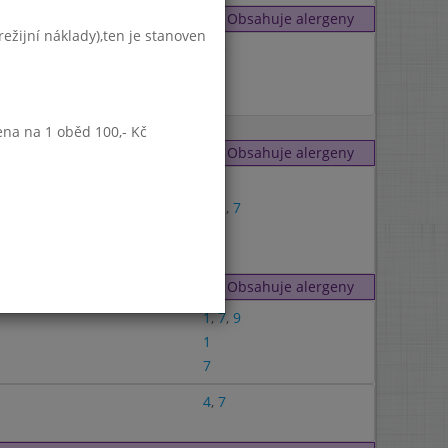
Obsahuje alergeny
ežijní náklady),ten je stanoven
7
,
9
1
,
3
ena na 1 oběd 100,- Kč
Obsahuje alergeny
1
1
,
3
,
7
7
Obsahuje alergeny
1
,
7
,
9
1
7
4
,
7