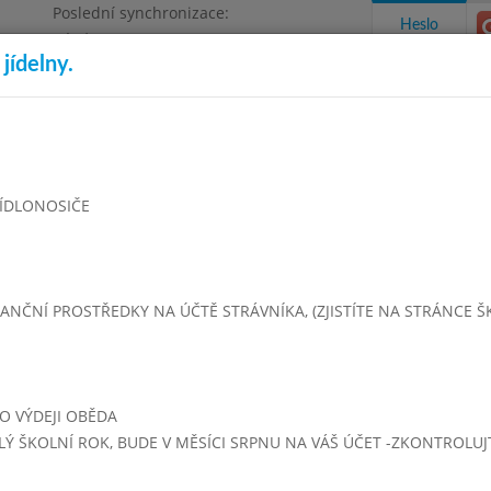
Poslední synchronizace:
Heslo
Pátek 26.6.2026 6:33
jídelny.
Omezení objednávek
Bruntál, příspěvková organizace
takty a informace
Docházka
Aktivity
 JÍDLONOSIČE
venec 2023
Srpen 2023
Září 2023
Říjen 2023
Listopad 
ČNÍ PROSTŘEDKY NA ÚČTĚ STRÁVNÍKA, (ZJISTÍTE NA STRÁNCE ŠKOL
Týden 35
- 14:00)
Letní prázdniny - NEVAŘÍ SE
PO VÝDEJI OBĚDA
Týden 36
LÝ ŠKOLNÍ ROK, BUDE V MĚSÍCI SRPNU NA VÁŠ ÚČET -ZKONTROLU
5 - 14:00)