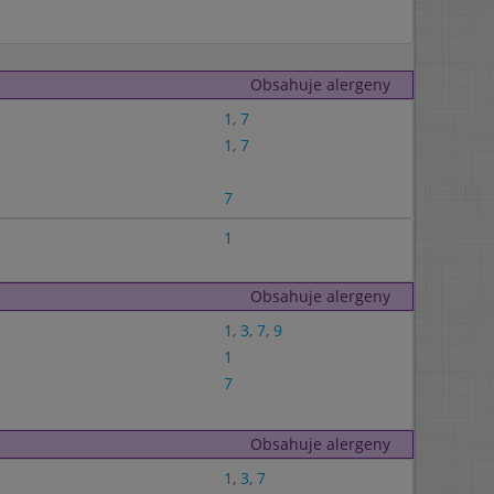
Obsahuje alergeny
1
,
7
1
,
7
7
1
Obsahuje alergeny
1
,
3
,
7
,
9
1
7
Obsahuje alergeny
1
,
3
,
7