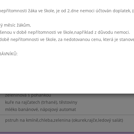
- 14:00)
přítomnosti žáka ve škole, je od 2.dne nemoci účtován doplatek, (r
bramborová
boloňské špagety se sýrem
lý měsíc žákům,
nápojový automat
ášenou v době nepřítomnosti ve škole,například z důvodu nemoci.
Týden 37
době nepřítomnosti ve škole, za nedotovanou cenu, která je stanov
15 - 14:00)
RÁVNÍKŮ:
čočková
sekaná pečeně,šťouchané brambory
zelný salát
mléko,nápojový automat
 - 14:00)
zeleninová s pohankou
kuře na rajčatech (trhané), těstoviny
mléko banánové, nápojový automat
pstruh na kmíně,chleba,zelenina (okurek,rajče,ledový salát)