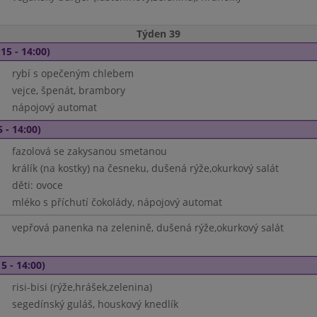
Týden 39
15 - 14:00)
rybí s opečeným chlebem
vejce, špenát, brambory
nápojový automat
 - 14:00)
fazolová se zakysanou smetanou
králík (na kostky) na česneku, dušená rýže,okurkový salát
děti: ovoce
mléko s příchutí čokolády, nápojový automat
vepřová panenka na zelenině, dušená rýže,okurkový salát
5 - 14:00)
risi-bisi (rýže,hrášek,zelenina)
segedínský guláš, houskový knedlík