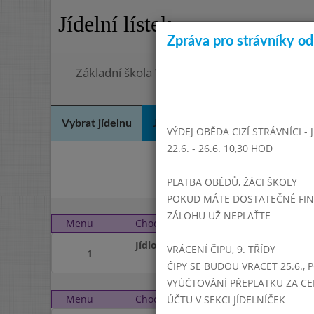
Jídelní lístek
Zpráva pro strávníky od 
Základní škola Vrbno pod Pradědem, okres 
Vybrat jídelnu
Jídelní lístek
Historie
Kon
VÝDEJ OBĚDA CIZÍ STRÁVNÍCI -
22.6. - 26.6. 10,30 HOD
Čer
PLATBA OBĚDŮ, ŽÁCI ŠKOLY
POKUD MÁTE DOSTATEČNÉ FINAN
ZÁLOHU UŽ NEPLAŤTE
Menu
Chod
Pátek 1. 9. 2023 (11:15 
Jídlo
VRÁCENÍ ČIPU, 9. TŘÍDY
1
ČIPY SE BUDOU VRACET 25.6., 
VYÚČTOVÁNÍ PŘEPLATKU ZA CE
Menu
Chod
Pondělí 4. 9. 2023 (11:1
ÚČTU V SEKCI JÍDELNÍČEK