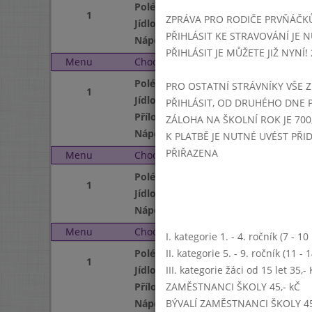
Polévka
1
ZPRÁVA PRO RODIČE PRVŇÁČK
Jídlo
PŘIHLÁSIT KE STRAVOVÁNÍ JE N
Nápoj
PŘIHLÁSIT JE MŮŽETE JIŽ NYNÍ! 25
Menu
Chod
Úterý 5. 9. 2023 (11:15 
Polévka
PRO OSTATNÍ STRÁVNÍKY VŠE Z
1
Jídlo
PŘIHLÁSIT, OD DRUHÉHO DNE 
Příloha
ZÁLOHA NA ŠKOLNÍ ROK JE 700,
Nápoj
K PLATBĚ JE NUTNÉ UVÉST PŘ
PŘIŘAZENA
Menu
Chod
Středa 6. 9. 2023 (11:15
Polévka
1
Jídlo
Nápoj
Menu
Chod
Čtvrtek 7. 9. 2023 (11:1
I. kategorie 1. - 4. ročník (7 - 1
Polévka
II. kategorie 5. - 9. ročník (11 -
1
Jídlo
III. kategorie žáci od 15 let 35,
Příloha
ZAMĚSTNANCI ŠKOLY 45,- kČ
Nápoj
BÝVALÍ ZAMĚSTNANCI ŠKOLY 45