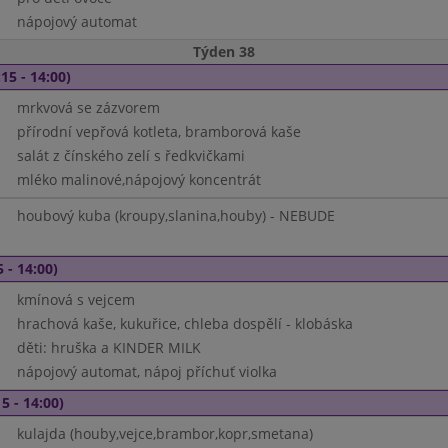
nápojový automat
Týden 38
15 - 14:00)
mrkvová se zázvorem
přírodní vepřová kotleta, bramborová kaše
salát z čínského zelí s ředkvičkami
mléko malinové,nápojový koncentrát
houbový kuba (kroupy,slanina,houby) - NEBUDE
 - 14:00)
kmínová s vejcem
hrachová kaše, kukuřice, chleba dospělí - klobáska
děti: hruška a KINDER MILK
nápojový automat, nápoj příchuť violka
5 - 14:00)
kulajda (houby,vejce,brambor,kopr,smetana)