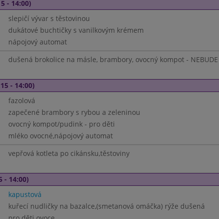
5 - 14:00)
slepičí vývar s těstovinou
dukátové buchtičky s vanilkovým krémem
nápojový automat
dušená brokolice na másle, brambory, ovocný kompot - NEBUDE
15 - 14:00)
fazolová
zapečené brambory s rybou a zeleninou
ovocný kompot/pudink - pro děti
mléko ovocné,nápojový automat
vepřová kotleta po cikánsku,těstoviny
5 - 14:00)
kapustová
kuřecí nudličky na bazalce,(smetanová omáčka) rýže dušená
pro děti ovoce