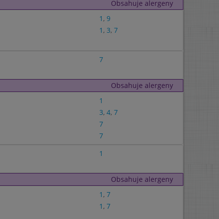
Obsahuje alergeny
1
,
9
1
,
3
,
7
7
Obsahuje alergeny
1
3
,
4
,
7
7
7
1
Obsahuje alergeny
1
,
7
1
,
7