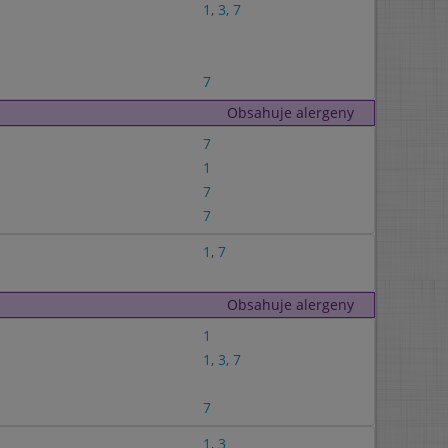
1
,
3
,
7
7
Obsahuje alergeny
7
1
7
7
1
,
7
Obsahuje alergeny
1
1
,
3
,
7
7
1
,
3