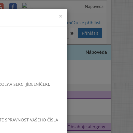
Nápověda
Close
×
Nemůžu se přihlásit
Nápověda
2023
Y,V SEKCI JÍDELNÍČEK),
JTE SPRÁVNOST VAŠEHO ČÍSLA
Obsahuje alergeny