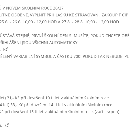
výdej 9,00 - 10,00 - JE NUTNÉ SE PŘIHLÁSIT!!!
Ů V NOVÉM ŠKOLNÍM ROCE 26/27
rizoto s kuřecím masem a zeleninou
UTNÉ OSOBNĚ, VYPLNIT PŘIHLÁŠKU KE STRAVOVÁNÍ, ZAKOUPIT ČIP -
mléko, nápojový automat
.6. - 26.6. 10,00 - 12,00 HOD A 27.8. - 28.8. 10,00 - 12,00 HOD
- 14:00)
hrachová s opečenou houskou
ŮSTÁVÁ STEJNÉ, PRVNÍ ŠKOLNÍ DEN SI MUSÍTE, POKUD CHCETE OBĚ
vepřové maso na kmíně, těstoviny
PŘIHLÁŠENI JSOU VŠICHNI AUTOMATICKY
mrkvový salát
- KČ
mléko, nápojový automat
IDĚLENÝ VARIABILNÍ SYMBOL A ČÁSTKU 700!!POKUD TAK NEBUDE, 
 - 14:00)
rajská s tarhoňou
kuřecí plátek s dušenou zeleninou, brambory
nápojový automat
5 - 14:00)
0 let) 31,- Kč při dovršení 10 ti let v aktuálním školním roce
 14 let) 33,- Kč při dovršení 14 ti let v aktuálním školním roce
hovězí vývar s těstovinami (písmenka)
- Kč při dovršení 15 ti let v aktuálním školním roce, (září - srpen)
krůtí výpečky dušené zelí, knedlík
pro děti: ovoce
,- kČ
nápojový automat