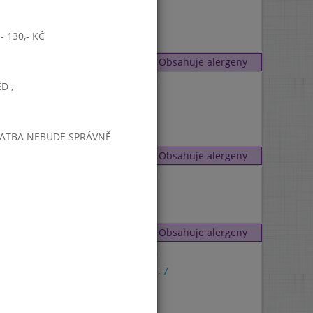
1
 130,- KČ
7
Obsahuje alergeny
1
,
7
D ,
1
7
PLATBA NEBUDE SPRÁVNĚ
Obsahuje alergeny
1
,
7
7
Obsahuje alergeny
1
,
9
1
,
3
,
7