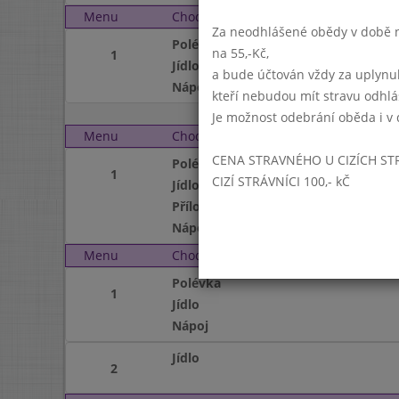
Menu
Chod
Pátek 8. 9. 2023 (11:15 
Za neodhlášené obědy v době ne
Polévka
na 55,-Kč,
1
Jídlo
a bude účtován vždy za uplynu
Nápoj
kteří nebudou mít stravu odhl
Je možnost odebrání oběda i v 
Menu
Chod
Pondělí 11. 9. 2023 (11:
CENA STRAVNÉHO U CIZÍCH ST
Polévka
1
CIZÍ STRÁVNÍCI 100,- kČ
Jídlo
Příloha
Nápoj
Menu
Chod
Úterý 12. 9. 2023 (11:15
Polévka
1
Jídlo
Nápoj
Jídlo
2