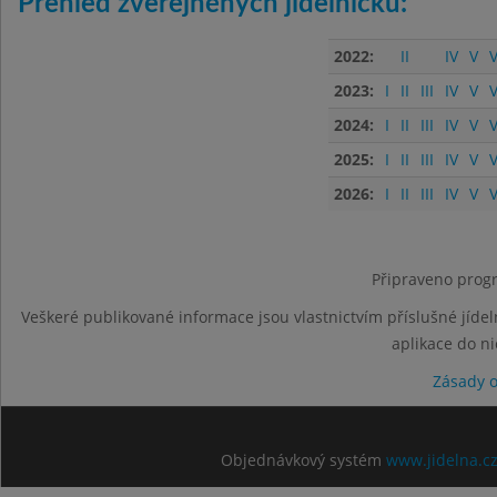
Přehled zveřejněných jídelníčků:
2022:
II
IV
V
V
2023:
I
II
III
IV
V
V
2024:
I
II
III
IV
V
V
2025:
I
II
III
IV
V
V
2026:
I
II
III
IV
V
V
Připraveno progr
Veškeré publikované informace jsou vlastnictvím příslušné jídel
aplikace do n
Zásady 
Objednávkový systém
www.jidelna.c