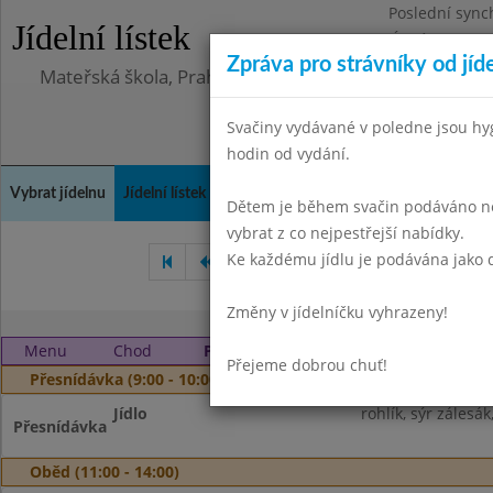
Poslední sync
Jídelní lístek
Úterý 23.6.202
Zpráva pro strávníky od jíd
Mateřská škola, Praha 10, Kodaňská 989/14, příspěv
Svačiny vydávané v poledne jsou hy
hodin od vydání.
Vybrat jídelnu
Jídelní lístek
Historie
Kontakty a informace
Doch
Dětem je během svačin podáváno něk
vybrat z co nejpestřejší nabídky.
Ke každému jídlu je podávána jako d
Červen 2023
Srpen 2023
Změny v jídelníčku vyhrazeny!
Menu
Chod
Pondělí 4. 9. 2023
Přejeme dobrou chuť!
Přesnídávka (9:00 - 10:00)
Jídlo
rohlík, sýr zálesá
Přesnídávka
Oběd (11:00 - 14:00)