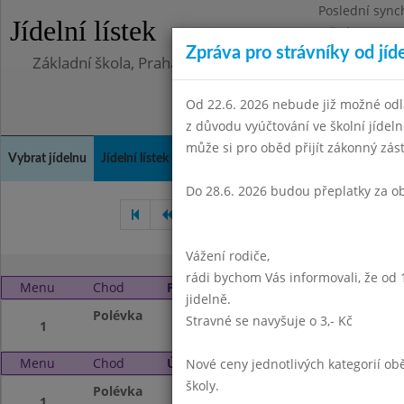
Poslední sync
Jídelní lístek
Středa 5.8.202
Zpráva pro strávníky od jíd
Základní škola, Praha 4, Na Líše 16
Od 22.6. 2026 nebude již možné odl
z důvodu vyúčtování ve školní jíde
může si pro oběd přijít zákonný zá
Vybrat jídelnu
Jídelní lístek
Historie
Kontakty a informace
Doch
Do 28.6. 2026 budou přeplatky za o
Červen 2023
Červenec 20
Vážení rodiče,
rádi bychom Vás informovali, že od 
Menu
Chod
Pondělí 21. 8. 2023 (11:30 - 13:45)
jidelně.
Polévka
Prázdniny
Stravné se navyšuje o 3,- Kč
1
Menu
Chod
Úterý 22. 8. 2023 (11:30 - 13:45)
Nové ceny jednotlivých kategorií 
školy.
Polévka
Prázdniny
1