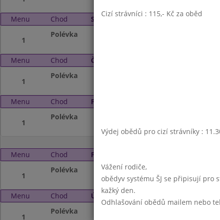
Cizí strávníci : 115,- Kč za oběd
Menu
Chod
Středa 23. 8. 2023 (11:30 - 13:45)
Polévka
Prázdniny
1
Menu
Chod
Čtvrtek 24. 8. 2023 (11:30 - 13:45)
Polévka
Prázdniny
1
Menu
Chod
Pátek 25. 8. 2023 (11:30 - 13:45)
Polévka
Prázdniny
1
Výdej obědů pro cizí strávníky : 11.
Menu
Chod
Pondělí 28. 8. 2023 (11:30 - 13:45)
Vážení rodiče,
Polévka
Prázdniny
1
obědyv systému ŠJ se připisují pro 
kažký den.
Menu
Chod
Úterý 29. 8. 2023 (11:30 - 13:45)
Odhlašování obědů mailem nebo telef
Polévka
Prázdniny
1