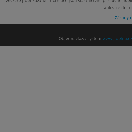
Veškeré publikované informace jsou vlastnictvím příslušné jídel
aplikace do n
Zásady 
Objednávkový systém
www.jidelna.c